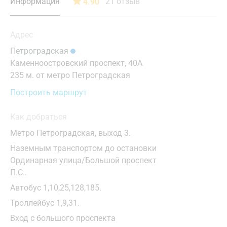
Санкт-Петербург
Информация
21
отзыв
4.90
03
04
05
06
07
08
09
От 18 лет
Автозаводская
Время приема
Нижний Новгород
10
11
12
13
14
15
16
от 1 года до 18 лет
Адрес
Автозаводская
Казань
17
18
19
20
21
22
23
Возраст пациента
0 ₽
₽
Петроградская
Применить
Академическая
Альметьевск
Каменноостровский проспект, 40А
24
25
26
27
28
29
30
235 м. от метро Петроградская
Метро
Александровский сад
Апрелевка
Применить
31
Построить маршрут
Армавир
Алексеевская
Как добраться
Астрахань
Алма-Атинская
Метро Петроградская, выход 3.
Балашиха
Алтуфьево
Наземным транспортом до остановки
Барнаул
Ординарная улица/Большой проспект
Аминьевская
П.С..
Брянск
Андроновка
Автобус 1,10,25,128,185.
Великий Новгород
Троллейбус 1,9,31.
Аннино
Вход с большого проспекта
Видное
Арбатская