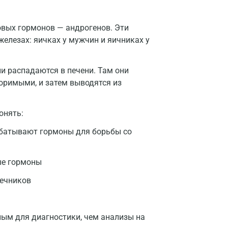
Жуковский
овых гормонов — андрогенов. Эти
Звенигород
елезах: яичках у мужчин и яичниках у
Зеленоград
и распадаются в печени. Там они
Иваново
оримыми, и затем выводятся из
Ивантеевка
онять:
Ижевск
абатывают гормоны для борьбы со
Истра
Йошкар-Ола
ые гормоны
Калининград
чечников
Калуга
Кемерово
ным для диагностики, чем анализы на