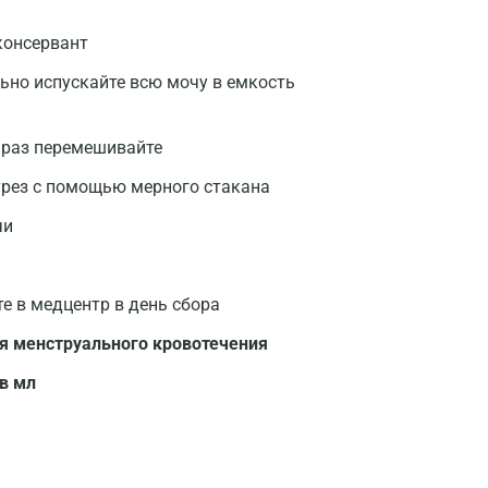
 консервант
льно испускайте всю мочу в емкость
 раз перемешивайте
урез с помощью мерного стакана
чи
те в медцентр в день сбора
Москва
я менструального кровотечения
Санкт-Петербург
в мл
Нижний Новгород
Казань
Альметьевск