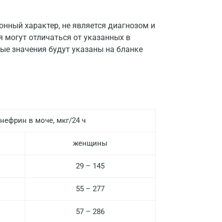
Апрелевка
нный характер, не является диагнозом и
Армавир
я могут отличаться от указанных в
ые значения будут указаны на бланке
Астрахань
Балашиха
Барнаул
Брянск
нефрин в моче, мкг/24 ч
Великий Новгород
женщины
Видное
29 – 145
Владимир
55 – 277
Волгоград
Волжский
57 – 286