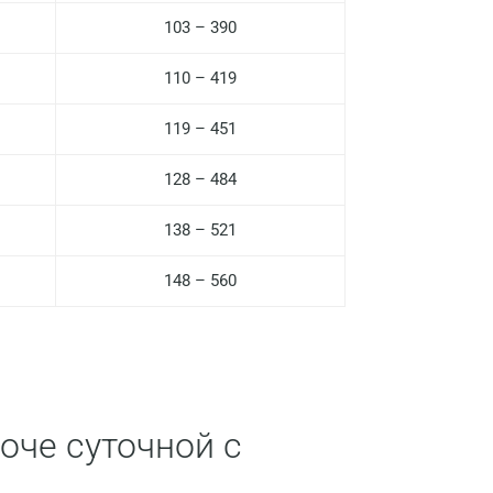
Вологда
103 – 390
Воронеж
110 – 419
Всеволожск
119 – 451
Гатчина
128 – 484
Геленджик
Голубое
138 – 521
Дзержинск
148 – 560
Дзержинский
Дмитров
Долгопрудный
оче суточной с
Домодедово
Екатеринбург