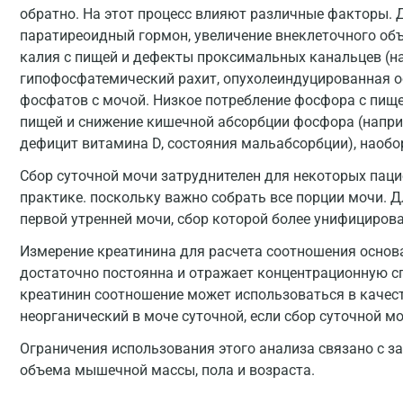
обратно. На этот процесс влияют различные факторы.
паратиреоидный гормон, увеличение внеклеточного объ
калия с пищей и дефекты проксимальных канальцев (н
гипофосфатемический рахит, опухолеиндуцированная 
фосфатов с мочой. Низкое потребление фосфора с пищей
пищей и снижение кишечной абсорбции фосфора (напр
дефицит витамина D, состояния мальабсорбции), наоб
Сбор суточной мочи затруднителен для некоторых паци
практике. поскольку важно собрать все порции мочи. Д
первой утренней мочи, сбор которой более унифицирова
Измерение креатинина для расчета соотношения основа
достаточно постоянна и отражает концентрационную с
креатинин соотношение может использоваться в качес
неорганический в моче суточной, если сбор суточной м
Ограничения использования этого анализа связано с з
объема мышечной массы, пола и возраста.