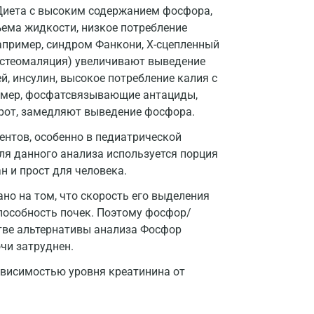
Геленджик
 Диета с высоким содержанием фосфора,
ема жидкости, низкое потребление
Голубое
апример, синдром Фанкони, Х-сцепленный
остеомаляция) увеличивают выведение
Дзержинск
, инсулин, высокое потребление калия с
Дзержинский
имер, фосфатсвязывающие антациды,
орот, замедляют выведение фосфора.
Дмитров
ентов, особенно в педиатрической
Долгопрудный
ля данного анализа используется порция
н и прост для человека.
Домодедово
но на том, что скорость его выделения
Екатеринбург
пособность почек. Поэтому фосфор/
Жуковский
тве альтернативы анализа Фосфор
очи затруднен.
Звенигород
ависимостью уровня креатинина от
Зеленоград
Иваново