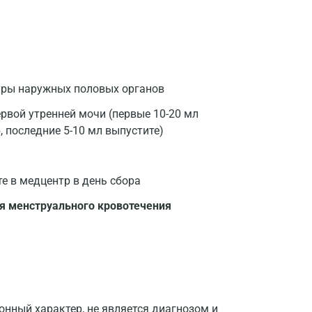
уры наружных половых органов
Москва
рвой утренней мочи (первые 10-20 мл
Санкт-Петербург
, последние 5-10 мл выпустите)
Нижний Новгород
Казань
те в медцентр в день сбора
Альметьевск
я менструального кровотечения
Апрелевка
Армавир
Астрахань
Балашиха
нный характер, не является диагнозом и