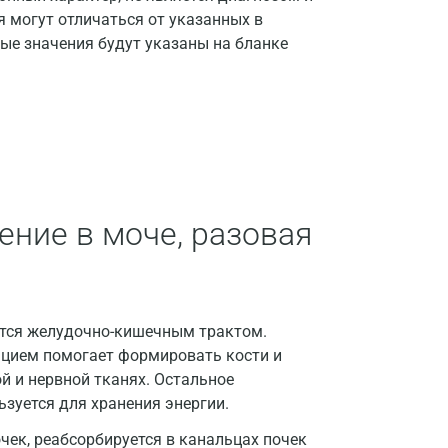
я могут отличаться от указанных в
Барнаул
ые значения будут указаны на бланке
Брянск
Великий Новгород
Видное
Владимир
ние в моче, разовая
Волгоград
Волжский
Вологда
ется желудочно-кишечным трактом.
Воронеж
ьцием помогает формировать кости и
 и нервной тканях. Остальное
Всеволожск
ьзуется для хранения энергии.
Гатчина
ек, реабсорбируется в канальцах почек