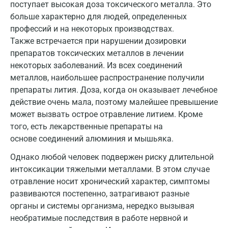
поступает высокая доза токсического металла. Это
Жуковский
больше характерно для людей, определенных
профессий и на некоторых производствах.
Звенигород
Также встречается при нарушении дозировки
Зеленоград
препаратов токсических металлов в лечении
некоторых заболеваний. Из всех соединений
Иваново
металлов, наибольшее распространение получили
Ивантеевка
препараты лития. Доза, когда он оказывает лечебное
действие очень мала, поэтому малейшее превышение
Ижевск
может вызвать острое отравление литием. Кроме
того, есть лекарственные препараты на
Истра
основе соединений алюминия и мышьяка.
Йошкар-Ола
Однако любой человек подвержен риску длительной
Калининград
интоксикации тяжелыми металлами. В этом случае
отравление носит хронический характер, симптомы
Калуга
развиваются постепенно, затрагивают разные
органы и системы организма, нередко вызывая
Кемерово
необратимые последствия в работе нервной и