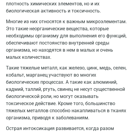
плотность химических элементов, но и их
биологическая активность и токсичность.
Воронеж
Многие из них относятся к важным микроэлементам.
Всеволожск
Это такие неорганические вещества, которые
Гатчина
необходимы организму для выполнения его функций,
обеспечивают постоянство внутренней среды
Геленджик
организма, но находятся в нем в малых и очень
малых количествах.
Голубое
Такие тяжелые металл, как железо, цинк, медь, селен,
Дзержинск
кобальт, марганец участвуют во многих
Дзержинский
биологических процессах. А такие как алюминий,
кадмий, таллий, ртуть, свинец не несут существенной
Дмитров
биологической роли, но могут оказывать
токсическое действие. Кроме того, большинство
Долгопрудный
тяжелых металлов способно накапливаться в тканях
Домодедово
организма, приводя к заболеваниям.
Екатеринбург
Острая интоксикация развивается, когда разом