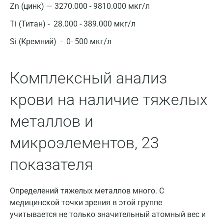
Zn (цинк) — 3270.000 - 9810.000 мкг/л
Апрелевка
Ti (Титан) - 28.000 - 389.000 мкг/л
Армавир
Si (Кремний) - 0- 500 мкг/л
Астрахань
Балашиха
Комплексный анализ
Барнаул
крови на наличие тяжелых
Брянск
металлов и
Великий Новгород
микроэлементов, 23
Видное
показателя
Владимир
Волгоград
Определений тяжелых металлов много. С
Волжский
медицинской точки зрения в этой группе
учитывается не только значительный атомный вес и
Вологда