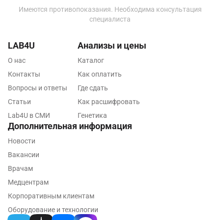
Имеются противопоказания. Необходима консультация
Люберцы
специалиста
Майкоп
LAB4U
Анализы и цены
Мурино
О нас
Каталог
Мурманск
Контакты
Как оплатить
Мытищи
Вопросы и ответы
Где сдать
Статьи
Как расшифровать
Набережные Челны
Lab4U в СМИ
Генетика
Наро-Фоминск
Дополнительная информация
Новости
Нижневартовск
Вакансии
Нижнекамск
Врачам
Новокузнецк
Медцентрам
Корпоративным клиентам
Новороссийск
Оборудование и технологии