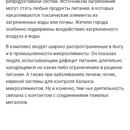
Ковров
репродуктивной систем. Источником загрязнения
могут стать любые продукты питания, в которых
Коломна
накапливаются токсические элементы из
загрязненных воды или почвы. Жители города
Королев
особенно подвержены воздействию загрязненного
Кострома
воздуха и воды.
Котельники
В комплекс входят широко распространенные в быту
и в промышленности микроэлементы. Он показан
Красногорск
людях, испытывающим дефицит питания, длительно
находящимся на каких-либо ограничениях в рационе
Краснодар
питания. А также при заболеваниях печени, почек,
Красноярск
нервной системы для контроля баланса
микроэлементов. Ну и конечно, тем чья деятельность
Курск
связана с контактом с соединениями тяжелых
Лабинск
металлов.
Липецк
Лобня