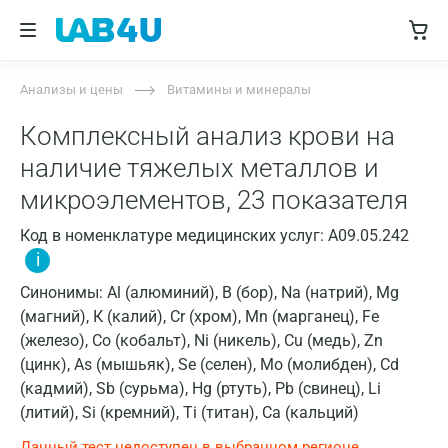
Анализы и цены
Витамины и минералы
Комплексный анализ крови на
наличие тяжелых металлов и
микроэлементов, 23 показателя
Код в номенклатуре медицинских услуг: A09.05.242
i
Синонимы: Al (алюминий), B (бор), Na (натрий), Mg
(магний), К (калий), Cr (хром), Mn (марганец), Fe
(железо), Co (кобальт), Ni (никель), Cu (медь), Zn
(цинк), As (мышьяк), Se (селен), Мо (молибден), Cd
(кадмий), Sb (сурьма), Hg (ртуть), Pb (свинец), Li
(литий), Si (кремний), Ti (титан), Ca (кальций)
Данный тест недоступен в выбранном регионе