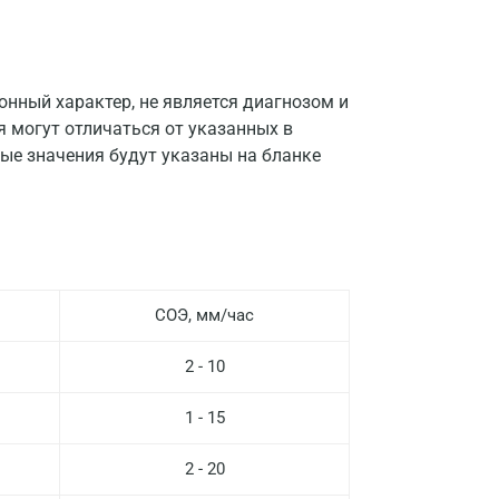
нный характер, не является диагнозом и
я могут отличаться от указанных в
Москва
ые значения будут указаны на бланке
Санкт-Петербург
Нижний Новгород
Казань
Альметьевск
СОЭ, мм/час
Апрелевка
2 - 10
Армавир
1 - 15
Астрахань
2 - 20
Балашиха