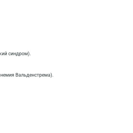
Геленджик
Голубое
Дзержинск
Дзержинский
Дмитров
кий синдром).
Долгопрудный
Домодедово
инемия Вальденстрема).
Екатеринбург
Жуковский
Звенигород
Зеленоград
Иваново