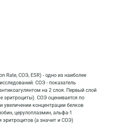
Ивантеевка
Ижевск
Истра
Йошкар-Ола
Калининград
Калуга
n Rate, СОЭ, ESR) - одно из наиболее
исследований. СОЭ - показатель
Кемерово
антикоагулянтом на 2 слоя. Первый слой
Ковров
ие эритроциты). СОЭ оценивается по
ри увеличении концентрации белков
Коломна
лобин, церулоплазмин, альфа-1
Королев
и эритроцитов (а значит и СОЭ)
Кострома