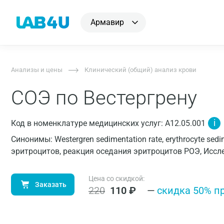
Армавир
Анализы и цены
Клинический (общий) анализ крови
СОЭ по Вестергрену
i
Код в номенклатуре медицинских услуг: A12.05.001
Синонимы: Westergren sedimentation rate, erythrocyte sedi
эритроцитов, реакция оседания эритроцитов РОЭ, Иссл
Цена со скидкой:
Заказать
220
110
₽
—
cкидка 50% п