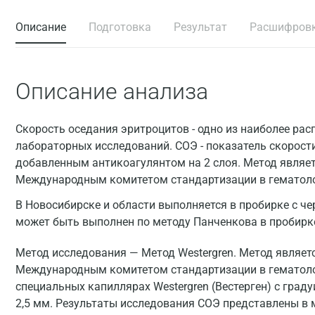
Описание
Подготовка
Результат
Расшифров
Описание анализа
Скорость оседания эритроцитов - одно из наиболее ра
лабораторных исследований. СОЭ - показатель скорости
добавленным антикоагулянтом на 2 слоя. Метод являе
Международным комитетом стандартизации в гематолог
В Новосибирске и области выполняется в пробирке с ч
может быть выполнен по методу Панченкова в пробирк
Метод исследования — Метод Westergren. Метод являе
Международным комитетом стандартизации в гематолог
специальных капиллярах Westergren (Вестерген) с град
2,5 мм. Результаты исследования СОЭ представлены в м