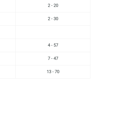
2 - 20
Барнаул
2 - 30
Брянск
Великий Новгород
Видное
4 - 57
Владимир
7 - 47
Волгоград
13 - 70
Волжский
Вологда
Воронеж
Всеволожск
Гатчина