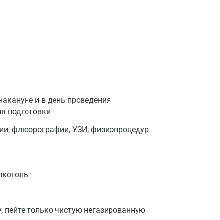
накануне и в день проведения
ия подготовки
фии, флюорографии, УЗИ, физиопроцедур
лкоголь
у, пейте только чистую негазированную