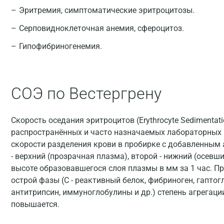
Эритремия, симптоматические эритроцитозы.
Серповидноклеточная анемия, сфероцитоз.
Гипофибриногенемия.
СОЭ по Вестергрену
Скорость оседания эритроцитов (Erythrocyte Sedimentatio
распространённых и часто назначаемых лабораторных 
скорости разделения крови в пробирке с добавленным 
- верхний (прозрачная плазма), второй - нижний (осевш
высоте образовавшегося слоя плазмы в мм за 1 час. П
острой фазы (С - реактивный белок, фибриноген, гаптог
антитрипсин, иммуноглобулины и др.) степень агрегаци
повышается.