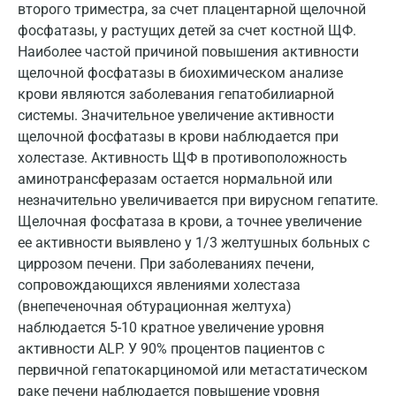
Котельники
второго триместра, за счет плацентарной щелочной
фосфатазы, у растущих детей за счет костной ЩФ.
Красногорск
Наиболее частой причиной повышения активности
щелочной фосфатазы в биохимическом анализе
Краснодар
крови являются заболевания гепатобилиарной
Красноярск
системы. Значительное увеличение активности
щелочной фосфатазы в крови наблюдается при
Курск
холестазе. Активность ЩФ в противоположность
аминотрансферазам остается нормальной или
Лабинск
незначительно увеличивается при вирусном гепатите.
Липецк
Щелочная фосфатаза в крови, а точнее увеличение
ее активности выявлено у 1/3 желтушных больных с
Лобня
циррозом печени. При заболеваниях печени,
Люберцы
сопровождающихся явлениями холестаза
(внепеченочная обтурационная желтуха)
Майкоп
наблюдается 5-10 кратное увеличение уровня
активности ALP. У 90% процентов пациентов с
Мурино
первичной гепатокарциномой или метастатическом
Мурманск
раке печени наблюдается повышение уровня