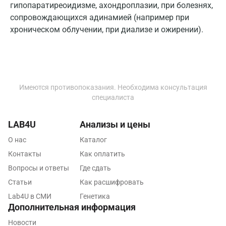
гипопаратиреоидизме, ахондроплазии, при болезнях,
Пятигорск
сопровождающихся адинамией (например при
хроническом облучении, при диализе и ожирении).
Раменское
Реутов
Ростов-на-Дону
Имеются противопоказания. Необходима консультация
Рыбинск
специалиста
Рязань
LAB4U
Анализы и цены
Самара
О нас
Каталог
Саратов
Контакты
Как оплатить
Вопросы и ответы
Где сдать
Сергиев Посад
Статьи
Как расшифровать
Серпухов
Lab4U в СМИ
Генетика
Дополнительная информация
Смоленск
Новости