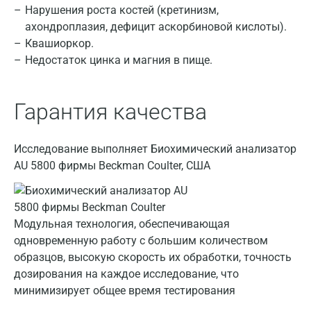
Нарушения роста костей (кретинизм,
Барнаул
ахондроплазия, дефицит аскорбиновой кислоты).
Квашиоркор.
Брянск
Недостаток цинка и магния в пище.
Великий Новгород
Видное
Гарантия качества
Владимир
Исследование выполняет Биохимический анализатор
Волгоград
AU 5800 фирмы Beckman Coulter, США
Волжский
Вологда
Модульная технология, обеспечивающая
Воронеж
одновременную работу с большим количеством
образцов, высокую скорость их обработки, точность
Всеволожск
дозирования на каждое исследование, что
Гатчина
минимизирует общее время тестирования