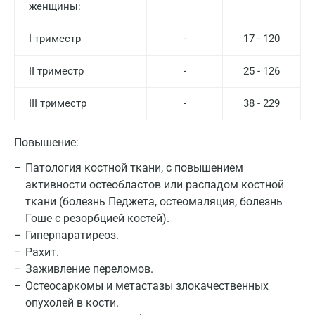
женщины:
I триместр
-
17 - 120
II триместр
-
25 - 126
III триместр
-
38 - 229
Повышение:
Патология костной ткани, с повышением
активности остеобластов или распадом костной
ткани (болезнь Педжета, остеомаляция, болезнь
Гоше с резорбцией костей).
Гиперпаратиреоз.
Рахит.
Заживление переломов.
Остеосаркомы и метастазы злокачественных
опухолей в кости.