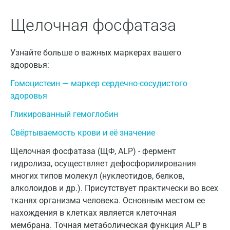
Геленджик
Щелочная фосфатаза
Голубое
Дзержинск
Узнайте больше о важных маркерах вашего
Дзержинский
здоровья:
Гомоцистеин — маркер сердечно-сосудистого
Дмитров
здоровья
Долгопрудный
Гликированный гемоглобин
Домодедово
Свёртываемость крови и её значение
Екатеринбург
Щелочная фосфатаза (ЩФ, ALP) - фермент
гидролиза, осуществляет дефосфорилирования
Жуковский
многих типов молекул (нуклеотидов, белков,
Звенигород
алколоидов и др.). Присутствует практически во всех
тканях организма человека. Основным местом ее
Зеленоград
нахождения в клетках является клеточная
Иваново
мембрана. Точная метаболическая функция ALP в