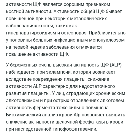
Омск
активности ЩФ является хорошим признаком
костной активности. Активность общей ЩФ бывает
Орел
повышенной при некоторых метаболических
заболеваниях костей, таких как
Оренбург
гиперпаратиреоидизм и остеопороз. Приблизительно
Орехово-Зуево
у половины больных инфекционным мононуклеозом
на первой неделе заболевания отмечается
Павловский посад
повышение активности ЩФ.
Пенза
У беременных очень высокая активность ЩФ (ALP)
наблюдается при эклампсии, которая возникает
Пермь
вследствие повреждения плаценты, снижение
Петрозаводск
активности ALP характерно для недостаточного
развития плаценты. У лиц, страдающих хроническим
Подольск
алкоголизмом и при острых отравлениях алкоголем
Псков
активность фермента тоже сильно повышена.
Биохимический анализ крови Alp позволяет выявить
Пушкин
снижение активности щелочной фосфатазы в крови
при наследственной гипофосфатаземии,
Пушкино