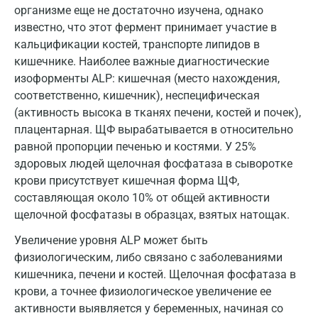
организме еще не достаточно изучена, однако
Ивантеевка
известно, что этот фермент принимает участие в
кальцификации костей, транспорте липидов в
Ижевск
кишечнике. Наиболее важные диагностические
Истра
изоформенты ALP: кишечная (место нахождения,
соответственно, кишечник), неспецифическая
Йошкар-Ола
(активность высока в тканях печени, костей и почек),
плацентарная. ЩФ вырабатывается в относительно
Калининград
равной пропорции печенью и костями. У 25%
Калуга
здоровых людей щелочная фосфатаза в сыворотке
крови присутствует кишечная форма ЩФ,
Кемерово
составляющая около 10% от общей активности
Ковров
щелочной фосфатазы в образцах, взятых натощак.
Увеличение уровня ALP может быть
Коломна
физиологическим, либо связано с заболеваниями
Королев
кишечника, печени и костей. Щелочная фосфатаза в
крови, а точнее физиологическое увеличение ее
Кострома
активности выявляется у беременных, начиная со