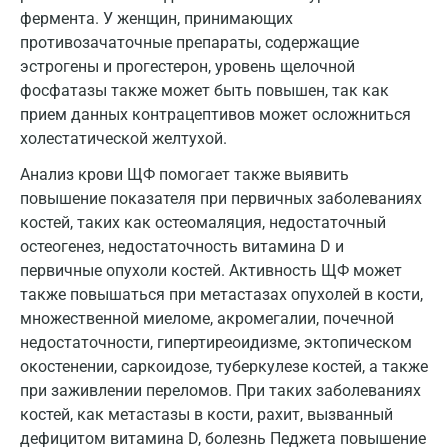
фермента. У женщин, принимающих
Мытищи
противозачаточные препараты, содержащие
эстрогены и прогестерон, уровень щелочной
Набережные Челны
фосфатазы также может быть повышен, так как
Наро-Фоминск
прием данных контрацептивов может осложниться
холестатической желтухой.
Нижневартовск
Анализ крови ЩФ помогает также выявить
Нижнекамск
повышение показателя при первичных заболеваниях
костей, таких как остеомаляция, недостаточный
Новокузнецк
остеогенез, недостаточность витамина D и
Новороссийск
первичные опухоли костей. Активность ЩФ может
также повышаться при метастазах опухолей в кости,
Новосибирск
множественной миеломе, акромегалии, почечной
Ногинск
недостаточности, гипертиреоидизме, эктопическом
окостенении, саркоидозе, туберкулезе костей, а также
Обнинск
при заживлении переломов. При таких заболеваниях
костей, как метастазы в кости, рахит, вызванный
Одинцово
дефицитом витамина D, болезнь Педжета повышение