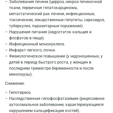
Заболевания печени (цирроз, некроз печеночной
ткани, первичная гепатокарцинома,
метастатический рак печени, инфекционные,
токсические, лекарственные гепатиты, саркоидоз,
туберкулез, паразитарные поражения).
Москва
Нарушения питания (недостаток кальция и
фосфатов в пище).
Санкт-Петербург
Инфекционный мононуклеоз.
Инфаркт легкого, почки.
Нижний Новгород
Физиологическое повышение (у недоношенных, у
Казань
детей в период быстрого роста, у женщин в
последнем триместре беременности и после
Альметьевск
менопаузы).
Апрелевка
Снижение:
Армавир
Гипотиреоз.
Наследственная гипофосфатаземия (рецессивное
Астрахань
аутосомальное заболевание, характеризующееся
Балашиха
нарушением кальцификации костей).