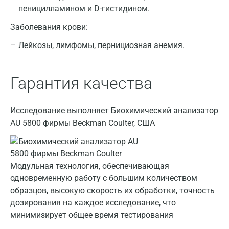
Барнаул
пеницилламином и D-гистидином.
Брянск
Заболевания крови:
Великий Новгород
Лейкозы, лимфомы, пернициозная анемия.
Видное
Гарантия качества
Владимир
Волгоград
Исследование выполняет Биохимический анализатор
AU 5800 фирмы Beckman Coulter, США
Волжский
Вологда
Воронеж
Модульная технология, обеспечивающая
одновременную работу с большим количеством
Всеволожск
образцов, высокую скорость их обработки, точность
дозирования на каждое исследование, что
Гатчина
минимизирует общее время тестирования
Геленджик