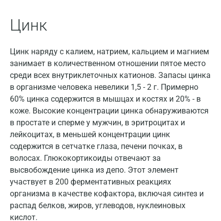
Голубое
Цинк
Дзержинск
Цинк наряду с калием, натрием, кальцием и магнием
Дзержинский
занимает в количественном отношении пятое место
Дмитров
среди всех внутриклеточных катионов. Запасы цинка
в организме человека невелики 1,5 - 2 г. Примерно
Долгопрудный
60% цинка содержится в мышцах и костях и 20% - в
Домодедово
коже. Высокие концентрации цинка обнаруживаются
в простате и сперме у мужчин, в эритроцитах и
Екатеринбург
лейкоцитах, в меньшей концентрации цинк
содержится в сетчатке глаза, печени почках, в
Жуковский
волосах. Глюкокортикоиды отвечают за
Звенигород
высвобождение цинка из депо. Этот элемент
участвует в 200 ферментативных реакциях
Зеленоград
организма в качестве кофактора, включая синтез и
распад белков, жиров, углеводов, нуклеиновых
Иваново
кислот.