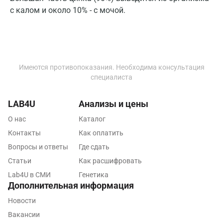
Мытищи
с калом и около 10% - с мочой.
Набережные Челны
Наро-Фоминск
Нижневартовск
Имеются противопоказания. Необходима консультация
специалиста
Нижнекамск
Новокузнецк
LAB4U
Анализы и цены
О нас
Каталог
Новороссийск
Контакты
Как оплатить
Новосибирск
Вопросы и ответы
Где сдать
Ногинск
Статьи
Как расшифровать
Lab4U в СМИ
Генетика
Обнинск
Дополнительная информация
Одинцово
Новости
Вакансии
Омск