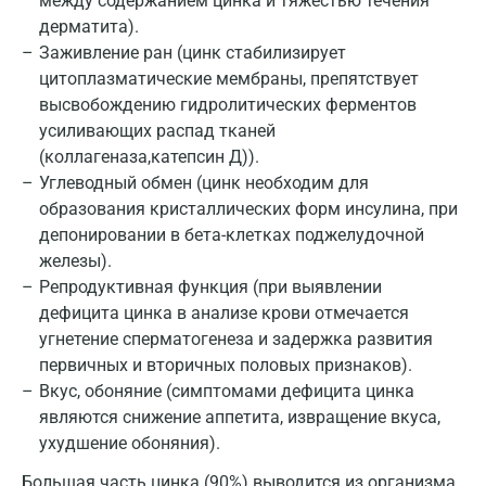
между содержанием цинка и тяжестью течения
дерматита).
Красногорск
Заживление ран (цинк стабилизирует
Краснодар
цитоплазматические мембраны, препятствует
высвобождению гидролитических ферментов
Красноярск
усиливающих распад тканей
(коллагеназа,катепсин Д)).
Курск
Углеводный обмен (цинк необходим для
Лабинск
образования кристаллических форм инсулина, при
депонировании в бета-клетках поджелудочной
Липецк
железы).
Лобня
Репродуктивная функция (при выявлении
дефицита цинка в анализе крови отмечается
Люберцы
угнетение сперматогенеза и задержка развития
первичных и вторичных половых признаков).
Майкоп
Вкус, обоняние (симптомами дефицита цинка
Мурино
являются снижение аппетита, извращение вкуса,
ухудшение обоняния).
Мурманск
Большая часть цинка (90%) выводится из организма