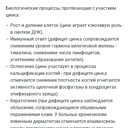
Ивантеевка
Биологические процессы, протекающие с участием
Ижевск
цинка:
Истра
Рост и деление клеток (цинк играет ключевую роль
в синтезе ДНК).
Йошкар-Ола
Иммунный ответ (дефицит цинка сопровождается
снижением уровня гормона вилочковой железы -
Калининград
тималина, снижением числа лимфоцитов,
Калуга
угнетением образования антител).
Остеогенез (цинк участвует в процессах
Кемерово
кальцификации костей - при дефиците цинка
отмечается снижение плотности костей угнетается
Ковров
активность щелочной фосфатазы в хондроцитах
Коломна
эпифизарного хряща).
Кератогенез (при дефиците цинка наблюдается
Королев
облысение, сопровождающееся обширными
Кострома
поражениями кожи. У больных хроническим
язвенным дерматитом отмечается взаимосвязь
Котельники