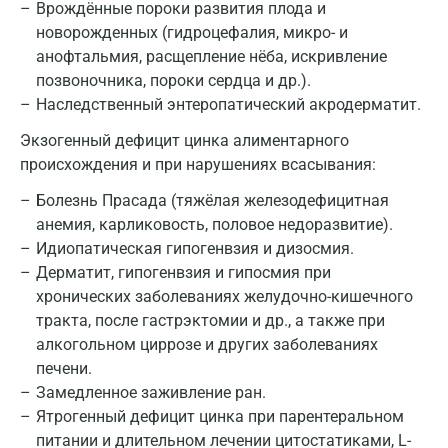
Врождённые пороки развития плода и
новорожденных (гидроцефалия, микро- и
анофтальмия, расщепление нёба, искривление
позвоночника, пороки сердца и др.).
Наследственный энтеропатический акродерматит.
Москва
Экзогенный дефицит цинка алиментарного
Санкт-Петербург
происхождения и при нарушениях всасывания:
Нижний Новгород
Болезнь Прасада (тяжёлая железодефицитная
Казань
анемия, карликовость, половое недоразвитие).
Идиопатическая гипогенвзия и дизосмия.
Альметьевск
Дерматит, гипогенвзия и гипосмия при
хронических заболеваниях желудочно-кишечного
Апрелевка
тракта, после гастрэктомии и др., а также при
Армавир
алкогольном циррозе и других заболеваниях
печени.
Астрахань
Замедленное заживление ран.
Ятрогенный дефицит цинка при парентеральном
Балашиха
питании и длительном лечении цитостатиками, L-