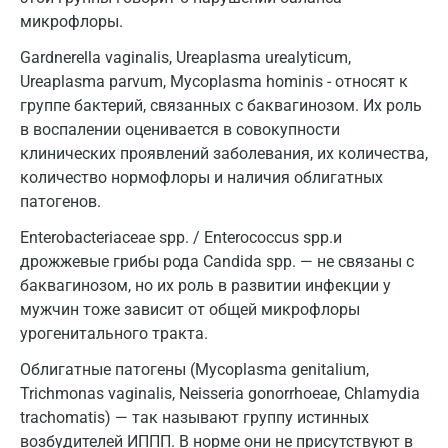
микрофлоры.
Волжский
Gardnerella vaginalis, Ureaplasma urealyticum,
Вологда
Ureaplasma parvum, Mycoplasma hominis - относят к
группе бактерий, связанных с баквагинозом. Их роль
Воронеж
в воспалении оценивается в совокупности
Всеволожск
клинических проявлений заболевания, их количества,
количество нормофлоры и наличия облигатных
Гатчина
патогенов.
Геленджик
Enterobacteriaceae spp. / Enterococcus spp.и
дрожжевые грибы рода Candida spp. — не связаны с
Голубое
баквагинозом, но их роль в развитии инфекции у
Дзержинск
мужчин тоже зависит от общей микрофлоры
урогенитального тракта.
Дзержинский
Облигатные патогены (Mycoplasma genitalium,
Дмитров
Trichmonas vaginalis, Neisseria gonorrhoeae, Chlamydia
trachomatis) — так называют группу истинных
Долгопрудный
возбудителей ИППП. В норме они не присутствуют в