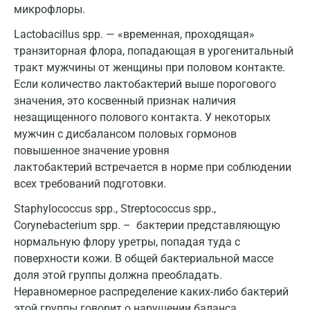
Казань
микрофлоры.
Альметьевск
Lactobacillus spp. — «временная, проходящая»
транзиторная флора, попадающая в урогенитальный
Апрелевка
тракт мужчины от женщины при половом контакте.
Если количество лактобактерий выше порогового
Армавир
значения, это косвенный признак наличия
Астрахань
незащищенного полового контакта. У некоторых
мужчин с дисбалансом половых гормонов
Балашиха
повышенное значение уровня
лактобактерий встречается в норме при соблюдении
Барнаул
всех требований подготовки.
Брянск
Staphylococcus spp., Streptococcus spp.,
Великий Новгород
Corynebacterium spp. – бактерии представляющую
нормальную флору уретры, попадая туда с
Видное
поверхности кожи. В общей бактериальной массе
доля этой группы должна преобладать.
Владимир
Неравномерное распределение каких-либо бактерий
Волгоград
этой группы говорит о нарушении баланса