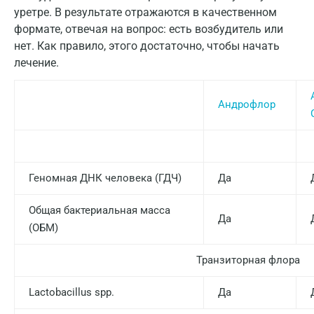
Домодедово
уретре. В результате отражаются в качественном
формате, отвечая на вопрос: есть возбудитель или
Екатеринбург
нет. Как правило, этого достаточно, чтобы начать
Жуковский
лечение.
Звенигород
Андрофлор
Зеленоград
Иваново
Ивантеевка
Геномная ДНК человека (ГДЧ)
Да
Ижевск
Общая бактериальная масса
Да
Истра
(ОБМ)
Йошкар-Ола
Транзиторная флора
Калининград
Lactobacillus spp.
Да
Калуга