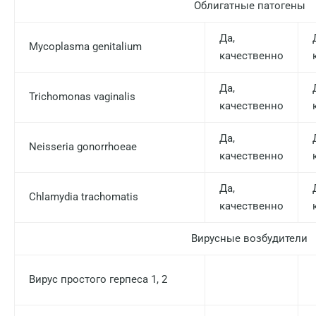
Облигатные патогены
Пермь
Петрозаводск
Да,
Mycoplasma genitalium
качественно
Подольск
Да,
Псков
Trichomonas vaginalis
качественно
Пушкин
Да,
Пушкино
Neisseria gonorrhoeae
качественно
Пятигорск
Да,
Chlamydia trachomatis
Раменское
качественно
Реутов
Вирусные возбудители
Ростов-на-Дону
Вирус простого герпеса 1, 2
Рыбинск
Рязань