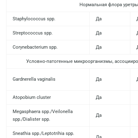
Нормальная флора уретр
Кемерово
Staphylococcus spp.
Да
Ковров
Streptococcus spp.
Да
Коломна
Королев
Corynebacterium spp.
Да
Кострома
Условно-патогенные микроорганизмы, ассоциир
Котельники
Gardnerella vaginalis
Да
Красногорск
Краснодар
Atopobium cluster
Да
Красноярск
Megasphaera spp./Veilonella
Да
Курск
spp./Dialister spp.
Лабинск
Sneathia spp./Leptotrihia spp.
Да