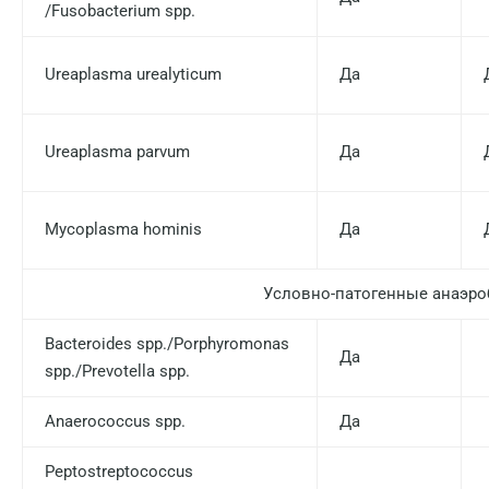
/Fusobacterium spp.
Липецк
Лобня
Ureaplasma urealyticum
Да
Люберцы
Майкоп
Ureaplasma parvum
Да
Мурино
Мурманск
Mycoplasma hominis
Да
Мытищи
Условно-патогенные анаэр
Набережные Челны
Bacteroides spp./Porphyromonas
Наро-Фоминск
Да
spp./Prevotella spp.
Нижневартовск
Anaerococcus spp.
Да
Нижнекамск
Peptostreptococcus
Новокузнецк