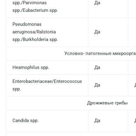
spp./Parvimonas
Да
Новороссийск
spp./Eubacterium spp.
Новосибирск
Pseudomonas
aeruginosa/Ralstonia
Да
Ногинск
spp./Burkholderia spp.
Обнинск
Условно- патогенные микроорг
Одинцово
Heamophilus spp.
Да
Омск
Орел
Enterobacteriaceae/Enterococcus
Да
spp.
Оренбург
Дрожжевые грибы
Орехово-Зуево
Павловский посад
Candida spp.
Да
Пенза