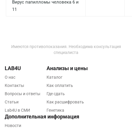
Вирус папилломы человека 6 и
11
Самара
Саратов
Сергиев Посад
Серпухов
Имеются противопоказания. Необходима консультация
специалиста
Смоленск
Сочи
LAB4U
Анализы и цены
О нас
Каталог
Ставрополь
Контакты
Как оплатить
Сургут
Вопросы и ответы
Где сдать
Тамбов
Статьи
Как расшифровать
Lab4U в СМИ
Генетика
Тверь
Дополнительная информация
Тольятти
Новости