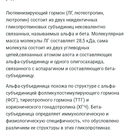
Домодедово
Лютеинизирующий гормон (ЛГ, лютеотропин,
Екатеринбург
лютропин) состоит из двух неидентичных
гликопротеиновых субъединиц нековалентно
Жуковский
связанных, называемых альфа и бета. Молекулярная
Звенигород
масса молекулы ЛГ составляет 28,5 кДа, сама
молекула состоит из двух углеводных
Зеленоград
цепей,связанных атомом азота и составляющих
Иваново
альфа-субъединицу и одного олигосахарида,
связанного с аспарагином и составляющего бета-
Ивантеевка
субъединицу.
Ижевск
Альфа-субъединица похожа по структуре с альфа-
субъединицей фолликулостимулирующего гормона
Истра
(ФСГ), тиреотропного гормона (ТТГ) и
Йошкар-Ола
хорионического гонадотропина (ХГЧ). Бета-
субъединица определяет иммунологическую и
Калининград
физиологическую специфичность, что обусловлено
различием ее структуры в этих гликопротеинах.
Калуга