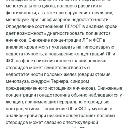
менструального цикла, полового развития и
Новороссийск
фертильности, а также при нарушениях овуляции,
менопаузе, при гипофизарной недостаточности.
Новосибирск
Определение соотношения ЛГ/ФСГ в анализе крови
Ногинск
дает возможность диагностировать поликистоз
яичников. Снижение концентрации ЛГ и ФСГ в
Обнинск
анализе крови могут указывать на гипофизарную
недостаточность, а повышение концентраций ЛГ и
Одинцово
ФСГ на фоне снижения концентраций половых
Омск
стероидов может свидетельствовать о
недостаточности половых желез (овариэктомия,
Орел
менопауза, синдром Тернера, синдром
преждевременного истощения яичников). Сниженные
Оренбург
концентрации гонадотропина обычно наблюдаются у
Орехово-Зуево
женщин, принимающих перорально стероидные
контрацептивы. Повышение ЛГ и ФСГ у мужчин в
Павловский посад
анализе крови при низких концентрациях половых
Пенза
стероидов может связано с тестикулярной