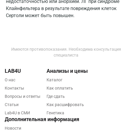
недостаточностью или анорхией. ЛГ при синдроме
Пермь
Клайнфельтера в результате повреждения клеток
Сертоли может быть повышен.
Петрозаводск
Подольск
Псков
Имеются противопоказания. Необходима консультация
Пушкин
специалиста
Пушкино
LAB4U
Анализы и цены
Пятигорск
О нас
Каталог
Раменское
Контакты
Как оплатить
Вопросы и ответы
Где сдать
Реутов
Статьи
Как расшифровать
Ростов-на-Дону
Lab4U в СМИ
Генетика
Дополнительная информация
Рыбинск
Новости
Рязань