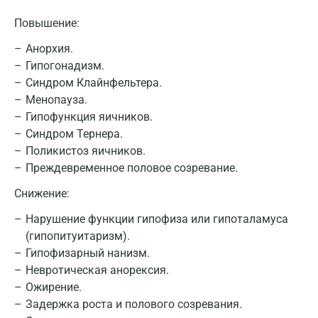
Казань
Повышение:
Альметьевск
Анорхия.
Гипогонадизм.
Апрелевка
Синдром Клайнфельтера.
Армавир
Менопауза.
Гипофункция яичников.
Астрахань
Синдром Тернера.
Балашиха
Поликистоз яичников.
Преждевременное половое созревание.
Барнаул
Снижение:
Брянск
Нарушение функции гипофиза или гипоталамуса
Великий Новгород
(гипопитуитаризм).
Гипофизарный нанизм.
Видное
Невротическая анорексия.
Ожирение.
Владимир
Задержка роста и полового созревания.
Волгоград