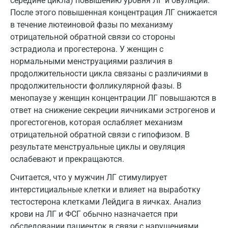
середине цикла) повышению уровня ЛГ и овуляции.
Липецк
После этого повышенная концентрация ЛГ снижается
в течение лютеиновой фазы по механизму
Лобня
отрицательной обратной связи со стороны
Люберцы
эстрадиола и прогестерона. У женщин с
нормальными менструациями различия в
Майкоп
продолжительности цикла связаны с различиями в
продолжительности фолликулярной фазы. В
Мурино
менопаузе у женщин концентрации ЛГ повышаются в
Мурманск
ответ на снижение секреции яичниками эстрогенов и
прогестогенов, которая ослабляет механизм
Мытищи
отрицательной обратной связи с гипофизом. В
результате менструальные циклы и овуляция
Набережные Челны
ослабевают и прекращаются.
Наро-Фоминск
Считается, что у мужчин ЛГ стимулирует
Нижневартовск
интерстициальные клетки и влияет на выработку
тестостерона клетками Лейдига в яичках. Анализ
Нижнекамск
крови на ЛГ и ФСГ обычно назначается при
обследовании пациенток в связи с нарушениями
Новокузнецк