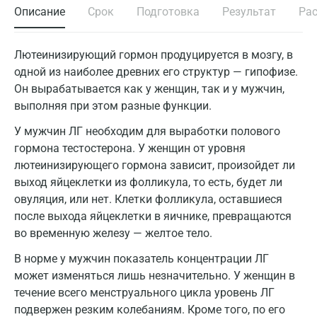
Описание
Срок
Подготовка
Результат
Ра
Лютеинизирующий гормон продуцируется в мозгу, в
одной из наиболее древних его структур — гипофизе.
Он вырабатывается как у женщин, так и у мужчин,
выполняя при этом разные функции.
У мужчин ЛГ необходим для выработки полового
гормона тестостерона. У женщин от уровня
лютеинизирующего гормона зависит, произойдет ли
выход яйцеклетки из фолликула, то есть, будет ли
овуляция, или нет. Клетки фолликула, оставшиеся
после выхода яйцеклетки в яичнике, превращаются
во временную железу — желтое тело.
В норме у мужчин показатель концентрации ЛГ
может изменяться лишь незначительно. У женщин в
течение всего менструального цикла уровень ЛГ
подвержен резким колебаниям. Кроме того, по его