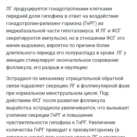
ЛГ продуцируется гонадотропными клетками
Кемерово
передней доли гипофиза в ответ на воздействие
Ковров
гонадотропин-рилизинг-гормона (ГнРГ) из
медиабазальной части гипоталамуса. И ЛГ и ФСГ
Коломна
секретируются импульсно, но в отношении ФСГ это
менее выражено, вероятно по причине более
Королев
длительного периода его полураспада в крови. ЛГ у
Кострома
женщин стимулирует окончательное созревание
фолликула, его разрыв и овуляцию.
Котельники
Эстрадиол по механизму отрицательной обратной
Красногорск
связи подавляет секрецию ЛГ в фолликулярной фазе
при нормальном менструальном цикле. Под
Краснодар
действием ФСГ после развития фолликула
Красноярск
выработка эстрадиола увеличивается, что вызывает
усиление секреции ГнРГ и повышение
Курск
чувствительности гипофиза к ГнРГ. Увеличение
количества ГнРГ приводит к преовуляторному (в
Лабинск