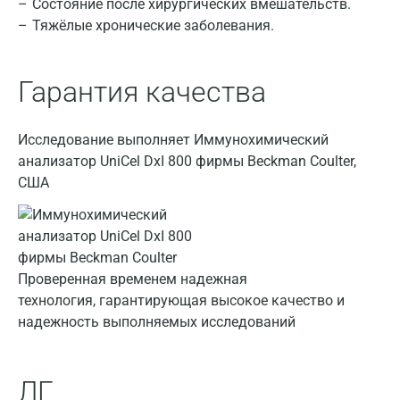
Состояние после хирургических вмешательств.
Тяжёлые хронические заболевания.
Волжский
Вологда
Гарантия качества
Воронеж
Всеволожск
Исследование выполняет Иммунохимический
анализатор UniCel DxI 800 фирмы Beckman Coulter,
Гатчина
США
Геленджик
Голубое
Дзержинск
Проверенная временем надежная
технология, гарантирующая высокое качество и
Дзержинский
надежность выполняемых исследований
Дмитров
Долгопрудный
ЛГ