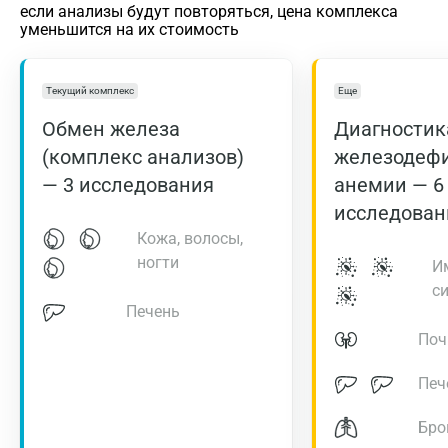
если анализы будут повторяться, цена комплекса
уменьшится на их стоимость
Текущий комплекс
Еще
Обмен железа
Диагностик
(комплекс анализов)
железодеф
— 3 исследования
анемии — 6
исследован
Кожа, волосы,
ногти
И
с
Печень
Поч
Печ
Бро