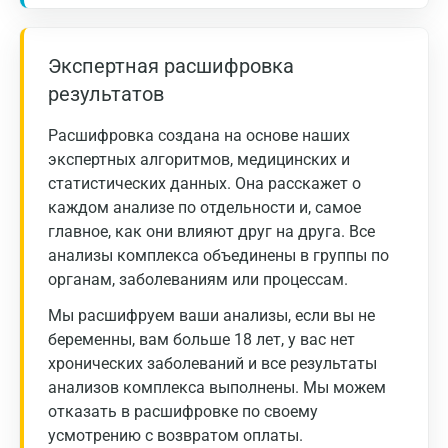
мкг/л:
Астрахань
Балашиха
30 -
Экспертная расшифровка
мужчины
< 40
400
результатов
Барнаул
13 -
Брянск
Расшифровка создана на основе наших
женщины
< 20
150
экспертных алгоритмов, медицинских и
Великий Новгород
статистических данных. Она расскажет о
каждом анализе по отдельности и, самое
Видное
главное, как они влияют друг на друга. Все
Владимир
анализы комплекса объединены в группы по
органам, заболеваниям или процессам.
Волгоград
Мы расшифруем ваши анализы, если вы не
Волжский
беременны, вам больше 18 лет, у вас нет
хронических заболеваний и все результаты
Вологда
анализов комплекса выполнены. Мы можем
Воронеж
отказать в расшифровке по своему
усмотрению с возвратом оплаты.
Всеволожск