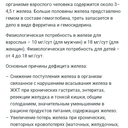
организме взрослого человека содержится около 3–
Мурино
4,5 г железа. Больше половины железа представлено
Мурманск
гемом в составе гемоглобина, треть запасается в
депо в виде ферритина и гемосидерина.
Мытищи
Физиологическая потребность в железе для
Набережные Челны
взрослых – 10 мг/сут (для мужчин) и 18 мг/сут (для
женщин). Физиологическая потребность для детей –
Наро-Фоминск
от 4 до 18 мг/сут.
Нижневартовск
Основные причины дефицита железа:
Нижнекамск
Снижение поступления железа в организм
Новокузнецк
связанное с нарушением всасывания железа в
ЖКТ при хронических гастритах, энтеритах,
Новороссийск
резекции желудка и тонкой кишки, общим
голоданием, значительным уменьшением в
Новосибирск
рационе продуктов питания, содержащих железо.
Ногинск
Увеличение потерь железа при хронических,
повторных кровопотерях (маточных, желудочных,
Обнинск