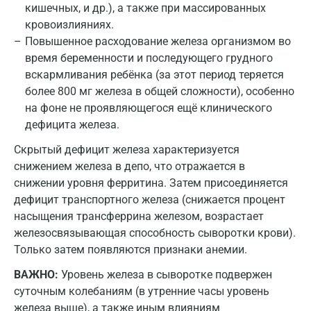
кишечных, и др.), а также при массированных
кровоизлияниях.
Одинцово
Повышенное расходование железа организмом во
Омск
время беременности и последующего грудного
вскармливания ребёнка (за этот период теряется
Орел
более 800 мг железа в общей сложности), особенно
Оренбург
на фоне не проявляющегося ещё клинического
дефицита железа.
Орехово-Зуево
Скрытый дефицит железа характеризуется
Павловский посад
снижением железа в депо, что отражается в
снижении уровня ферритина. Затем присоединяется
Пенза
дефицит транспортного железа (снижается процент
Пермь
насыщения трансферрина железом, возрастает
железосвязывающая способность сыворотки крови).
Петрозаводск
Только затем появляются признаки анемии.
Подольск
ВАЖНО:
Уровень железа в сыворотке подвержен
суточным колебаниям (в утренние часы уровень
Псков
железа выше), а также иным влияниям