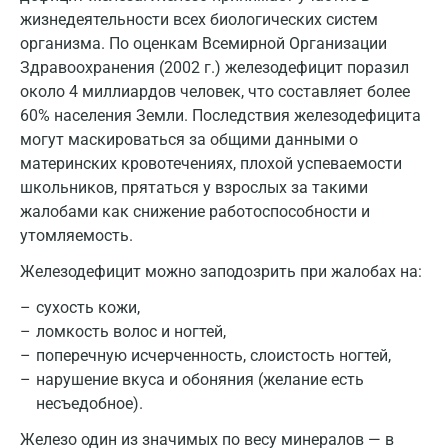
жизнедеятельности всех биологических систем
Кострома
организма. По оценкам Всемирной Организации
Здравоохранения (2002 г.) железодефицит поразил
Котельники
около 4 миллиардов человек, что составляет более
Красногорск
60% населения Земли. Последствия железодефицита
могут маскироваться за общими данными о
Краснодар
материнских кровотечениях, плохой успеваемости
школьников, прятаться у взрослых за такими
Красноярск
жалобами как снижение работоспособности и
Курск
утомляемость.
Лабинск
Железодефицит можно заподозрить при жалобах на:
сухость кожи,
Липецк
ломкость волос и ногтей,
Лобня
поперечную исчерченность, слоистость ногтей,
нарушение вкуса и обоняния (желание есть
Люберцы
несъедобное).
Майкоп
Железо один из значимых по весу минералов — в