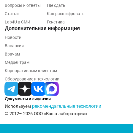
Серпухов
Вопросы и ответы
Где сдать
Смоленск
Статьи
Как расшифровать
Lab4U в СМИ
Генетика
Сочи
Дополнительная информация
Ставрополь
Новости
Вакансии
Сургут
Врачам
Тамбов
Медцентрам
Тверь
Корпоративным клиентам
Оборудование и технологии
Тольятти
Томск
Документы и лицензии
Тосно
рекомендательные технологии
Используем
© 2012– 2026 ООО «Ваша лаборатория»
Туапсе
Тула