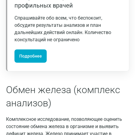
профильных врачей
Зеленоград
Иваново
Спрашивайте обо всем, что беспокоит,
обсудите результаты анализов и план
Ивантеевка
дальнейших действий онлайн. Количество
консультаций не ограничено
Ижевск
Истра
Подробнее
Йошкар-Ола
Калининград
Обмен железа (комплекс
Калуга
Кемерово
анализов)
Ковров
Комплексное исследование, позволяющее оценить
Коломна
состояние обмена железа в организме и выявить
дефицит железа. Железо принимает участие в
Королев