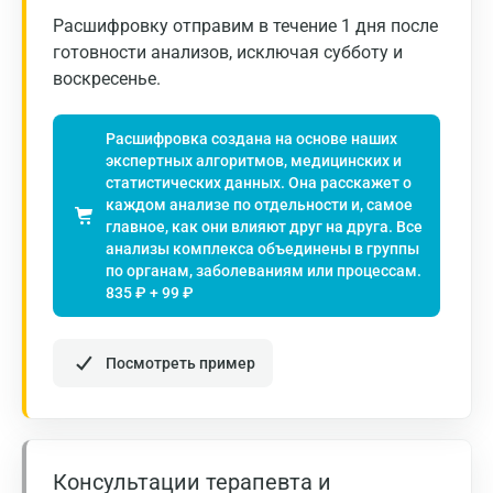
Расшифровку отправим в течение 1 дня после
Гатчина
готовности анализов, исключая субботу и
воскресенье.
Геленджик
Голубое
Расшифровка создана на основе наших
экспертных алгоритмов, медицинских и
Дзержинск
статистических данных. Она расскажет о
каждом анализе по отдельности и, самое
Дзержинский
главное, как они влияют друг на друга. Все
анализы комплекса объединены в группы
Дмитров
по органам, заболеваниям или процессам.
835 ₽ + 99 ₽
Долгопрудный
Домодедово
Посмотреть пример
Екатеринбург
Жуковский
Звенигород
Консультации терапевта и