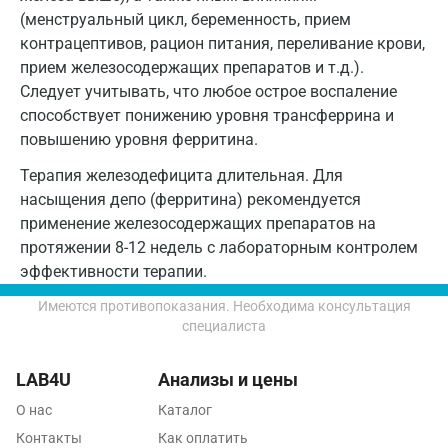
Пушкин
(менструальный цикл, беременность, прием
контрацептивов, рацион питания, переливание крови,
Пушкино
прием железосодержащих препаратов и т.д.).
Следует учитывать, что любое острое воспаление
Пятигорск
способствует понижению уровня трансферрина и
Раменское
повышению уровня ферритина.
Реутов
Терапия железодефицита длительная. Для
насыщения депо (ферритина) рекомендуется
Ростов-на-Дону
применение железосодержащих препаратов на
протяжении 8-12 недель с лабораторным контролем
Рыбинск
эффективности терапии.
Рязань
Имеются противопоказания. Необходима консультация
специалиста
Самара
Саратов
LAB4U
Анализы и цены
Сергиев Посад
О нас
Каталог
Контакты
Как оплатить