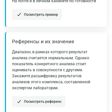
На почте и в личном кабинете по готовности
Латентный
Железо
Показатели
Норма
дефицит
Посмотреть пример
а
железа
Железо
сыв.,
Референсы и их значение
мкмоль/л:
Москва
Диапазон, в рамках которого результат
9,4 -
Санкт-Петербург
анализа считается нормальным. Однако
мужчины
< 7,5
29,9
показатель конкретного анализа стоит
Нижний Новгород
оценивать в совокупности с другими.
8,7 -
Закажите расшифровку результатов
женщины
< 6,0
Казань
27,0
анализов этого комплекса, составленной
Альметьевск
экспертом лаборатории.
ОЖСС,
44,7 -
> 71,6
Апрелевка
мкмоль/л
71,6
Посмотреть референс
Армавир
Ферритин,