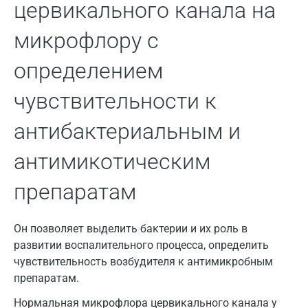
цервикального канала на
Калуга
микрофлору с
Кемерово
определением
Ковров
Коломна
чувствительности к
Королев
антибактериальным и
Кострома
антимикотическим
Котельники
препаратам
Красногорск
Краснодар
Он позволяет выделить бактерии и их роль в
развитии воспалительного процесса, определить
Красноярск
чувствительность возбудителя к антимикробным
препаратам.
Курск
Нормальная микрофлора цервикального канала у
Лабинск