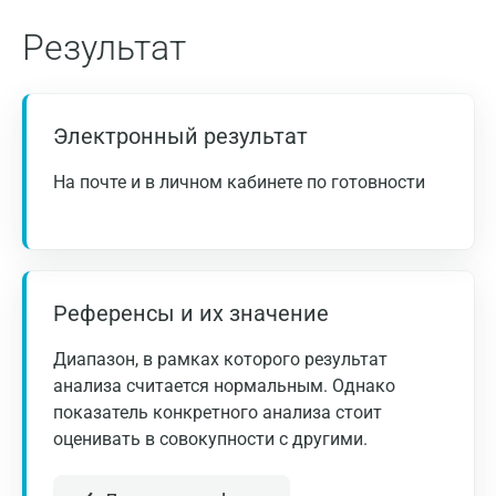
Волгоград
Результат
Волжский
Вологда
Электронный результат
Воронеж
На почте и в личном кабинете по готовности
Всеволожск
Гатчина
Геленджик
Референсы и их значение
Голубое
Диапазон, в рамках которого результат
Дзержинск
анализа считается нормальным. Однако
Дзержинский
показатель конкретного анализа стоит
оценивать в совокупности с другими.
Дмитров
Долгопрудный