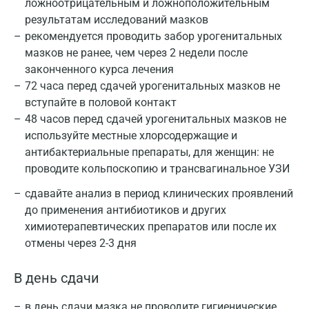
ложноотрицательным и ложноположительным
результатам исследований мазков
рекомендуется проводить забор урогенитальных
мазков не ранее, чем через 2 недели после
законченного курса лечения
72 часа перед сдачей урогенитальных мазков не
вступайте в половой контакт
48 часов перед сдачей урогенитальных мазков не
используйте местные хлорсодержащие и
антибактериальные препараты, для женщин: не
проводите кольпоскопию и трансвагинальное УЗИ
В результате исследования указывается наличие
или отсутствие роста бактерий. При выявлении
сдавайте анализ в период клинических проявлений
этиологически значимого возбудителя
до применения антибиотиков и других
указывается вид возбудителя, титр (КОЕ/т), и
химиотерапевтических препаратов или после их
результат определения чувствительности к
отмены через 2-3 дня
Москва
антибиотикам.
В день сдачи
Санкт-Петербург
Перечень препаратов, к которым определяется
чувствительность зависит от вида выделенного
Нижний Новгород
в день сдачи мазка не проводите гигиенические