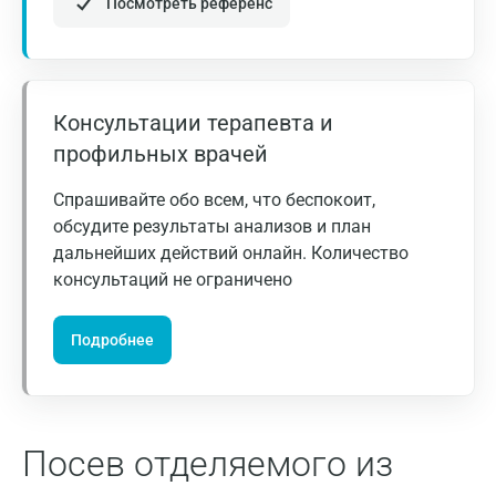
Посмотреть референс
Домодедово
Екатеринбург
Консультации терапевта и
Жуковский
профильных врачей
Звенигород
Спрашивайте обо всем, что беспокоит,
Зеленоград
обсудите результаты анализов и план
дальнейших действий онлайн. Количество
Иваново
консультаций не ограничено
Ивантеевка
Подробнее
Ижевск
Истра
Йошкар-Ола
Посев отделяемого из
Калининград