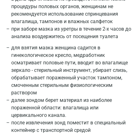
микроорганизма.
процедуры половых органов, женщинам не
Казань
рекомендуется использование спринцевания
Референсные значения:
При выявлении
влагалища, тампонов и влажных салфеток
этиологически значимого возбудителя
Альметьевск
при заборе мазка из уретры в течение 2-х часов до
указывается вид возбудителя, степень
Апрелевка
анализа воздержитесь от посещения туалета
бактериурии (в КОЕ/мл) и результат определения
чувствительности к антимикробным препаратам.
Армавир
для взятия мазка женщина садится в
Перечень препаратов, к которым определяется
гинекологическое кресло, медработник
Астрахань
чувствительность зависит от вида выделенного
осматривает половые пути, вводит во влагалище
микроорганизма.
зеркало - стерильный инструмент, убирает слизь,
Балашиха
При выявлении этиологически значимого
обрабатывает пораженный участок тампоном,
Барнаул
смоченным стерильным физиологическим
возбудителя указывается вид гриба, степень
раствором
кандидурии (в КОЕ/мл) и результат определения
Брянск
далее зондом берет материал из наиболее
чувствительности к антимикотическим
пораженной области: влагалища или
Великий Новгород
препаратам.
цервикального канала.
Видное
после извлечения зонд поместит в специальный
контейнер с транспортной средой
Владимир