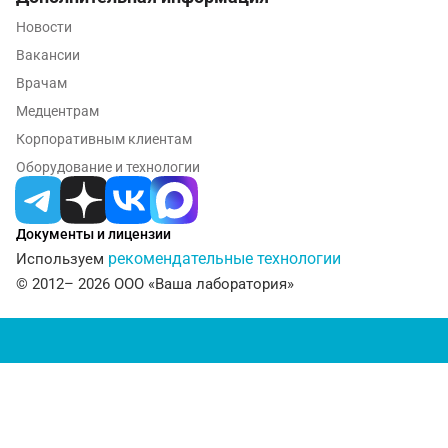
Новокузнецк
Новости
Вакансии
Новороссийск
Врачам
Новосибирск
Медцентрам
Ногинск
Корпоративным клиентам
Оборудование и технологии
Обнинск
Одинцово
Документы и лицензии
Омск
рекомендательные технологии
Используем
© 2012– 2026 ООО «Ваша лаборатория»
Орел
Оренбург
Орехово-Зуево
Павловский посад
Пенза