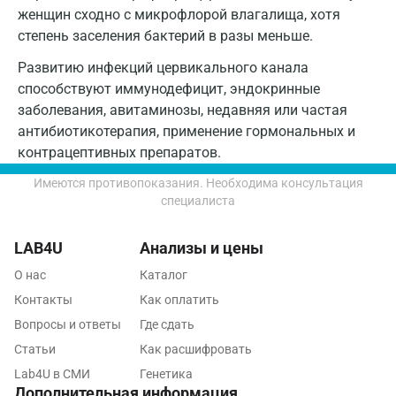
женщин сходно с микрофлорой влагалища, хотя
Липецк
степень заселения бактерий в разы меньше.
Лобня
Развитию инфекций цервикального канала
способствуют иммунодефицит, эндокринные
Люберцы
заболевания, авитаминозы, недавняя или частая
антибиотикотерапия, применение гормональных и
Майкоп
контрацептивных препаратов.
Мурино
Имеются противопоказания. Необходима консультация
специалиста
Мурманск
Мытищи
LAB4U
Анализы и цены
Набережные Челны
О нас
Каталог
Контакты
Как оплатить
Наро-Фоминск
Вопросы и ответы
Где сдать
Нижневартовск
Статьи
Как расшифровать
Lab4U в СМИ
Генетика
Нижнекамск
Дополнительная информация