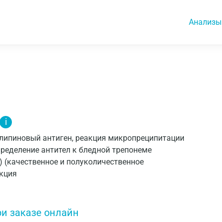
Анализы
i
диолипиновый антиген, реакция микропреципитации
ределение антител к бледной трепонеме
П) (качественное и полуколичественное
акция
ри заказе онлайн