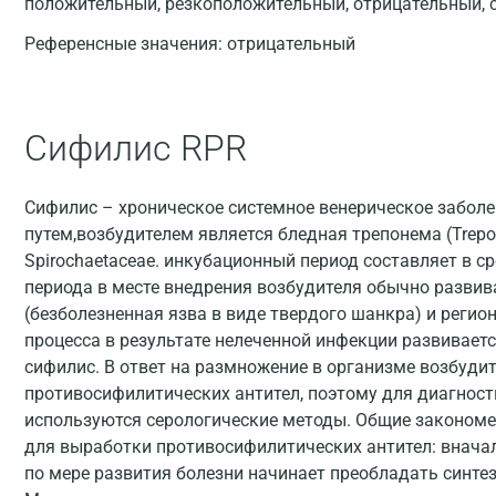
положительный, резкоположительный, отрицательный,
Референсные значения:
отрицательный
Сифилис RPR
Сифилис – хроническое системное венерическое забол
путем,возбудителем является бледная трепонема (Trepo
Spirochaetaceae. инкубационный период составляет в ср
периода в месте внедрения возбудителя обычно разви
(безболезненная язва в виде твердого шанкра) и реги
процесса в результате нелеченной инфекции развиваетс
сифилис. В ответ на размножение в организме возбуди
противосифилитических антител, поэтому для диагнос
используются серологические методы. Общие закономе
для выработки противосифилитических антител: внача
по мере развития болезни начинает преобладать синте