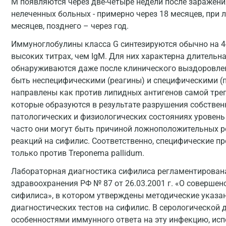
М появляются через две-четыре недели после заражени
нелеченных больных - примерно через 18 месяцев, при л
месяцев, позднего – через год.
Иммуноглобулины класса G синтезируются обычно на 4-
высоких титрах, чем IgМ. Для них характерна длительн
обнаруживаются даже после клинического выздоровлен
быть неспецифическими (реагины) и специфическими (
направлены как против липидных антигенов самой треп
которые образуются в результате разрушения собствен
патологических и физиологических состояниях уровен
часто они могут быть причиной ложноположительных ре
реакций на сифилис. Соответственно, специфические 
только против Treponema pallidum.
Лабораторная диагностика сифилиса регламентирован
здравоохранения РФ № 87 от 26.03.2001 г. «О соверше
сифилиса», в котором утверждены методические указан
диагностических тестов на сифилис. В серологической д
особенностями иммунного ответа на эту инфекцию, ис