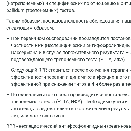
(нетрепонемных) и специфических по отношению к ант
pallidum (трепонемных) тестов.
Таким образом, последовательность обследования пац
следующим образом:
При первичном обследовании производится постановк
частности RPR (неспецифический антифосфолипидный
Вассермана и в случае положительного результата –
подтверждающего трепонемного теста (РПГА, ИФА).
Следующий RPR ставиться после окончания терапии и
эффективности терапии и динамике инфекционного пр
эффективной при снижении титра в 4 и более раз в теч
По окончании этого срока производиться постановк
трепонемного теста (РПГА, ИФА). Необходимо учесть 
антитела, а следовательно и положительный результа
лет, или даже всю жизнь.
RPR - неспецифический антифосфолипидный (реагиновы