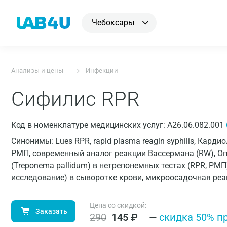
Чебоксары
Анализы и цены
Инфекции
Сифилис RPR
Код в номенклатуре медицинских услуг: A26.06.082.001
Синонимы: Lues RPR, rapid plasma reagin syphilis, Кар
РМП, современный аналог реакции Вассермана (RW), Оп
(Treponema pallidum) в нетрепонемных тестах (RPR, РМ
исследование) в сыворотке крови, микроосадочная ре
Цена со скидкой:
Заказать
290
145
₽
—
cкидка 50% п