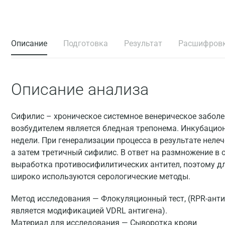
Описание
Подготовка
Результат
Расшифров
Описание анализа
Сифилис – хроническое системное венерическое забол
возбудителем является бледная трепонема. Инкубацион
недели. При генерализации процесса в результате неле
а затем третичный сифилис. В ответ на размножение в
выработка противосифилитических антител, поэтому д
широко используются серологические методы.
Метод исследования — Флокуляционный тест, (RPR-анти
является модификацией VDRL антигена).
Материал для исследования — Сыворотка крови