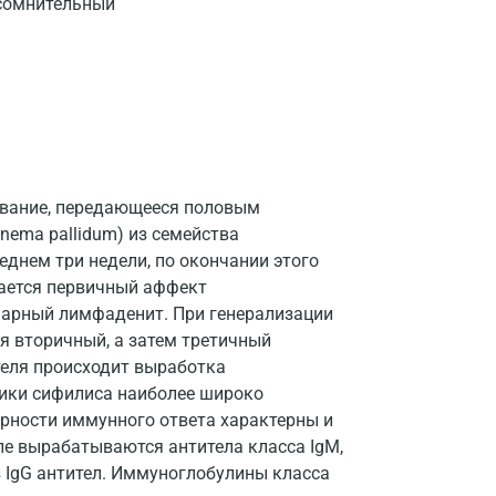
 сомнительный
Казань
Альметьевск
Апрелевка
Армавир
Астрахань
евание, передающееся половым
nema pallidum) из семейства
Балашиха
еднем три недели, по окончании этого
Барнаул
вается первичный аффект
онарный лимфаденит. При генерализации
Брянск
я вторичный, а затем третичный
Великий Новгород
теля происходит выработка
тики сифилиса наиболее широко
Видное
рности иммунного ответа характерны и
ле вырабатываются антитела класса IgМ,
Владимир
з IgG антител. Иммуноглобулины класса
Волгоград