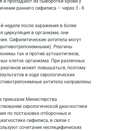
я и пропадают из сыворотки крови у
ечении раннего сифилиса – через 3 - 6
Волжский
Вологда
й неделе после заражения в более
ая циркуляция в организме, они
Воронеж
ия. Сифилитические антитела могут
Всеволожск
противотрепонемными). Реагины
онемы так и против аутоантигенов,
Гатчина
ных клеток организма. При различных
ь реагинов может повышаться, поэтому
Геленджик
зультатов в ходе серологических
Голубое
противотрепонемные антитела направлены
Дзержинск
а приказом Министерства
Дзержинский
нствовании серологической диагностики
ия по постановке отборочных и
Дмитров
иагностике сифилиса, в связи с
Долгопрудный
пользуют сочетание неспецифических