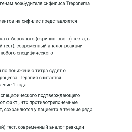
игенам возбудителя сифилиса Treponema
Домодедово
Екатеринбург
иентов на сифилис представляется
Жуковский
а отборочного (скринингового) теста, в
Звенигород
 тест), современный аналог реакции
Зеленоград
 любого специфического
Иваново
 по понижению титра судят о
Ивантеевка
оцесса. Терапия считается
ение 1 года.
Ижевск
а специфического подтверждающего
Истра
тот факт , что противотрепонемные
Йошкар-Ола
т, сохраняются у пациента в течение ряда
Калининград
й) тест, современный аналог реакции
Калуга