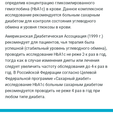
определив концентрацию гликозилированного
Коломна
гемоглобина (HbA1c) в крови. Данное комплексное
исследование рекомендуется больным сахарным
Королев
диабетом для контроля состояния углеводного
обмена и уровня глюкозы в крови.
Кострома
Американская Диабетическая Ассоциация (1999 г.)
Котельники
рекомендует для пациентов, чья терапия была
Красногорск
успешной (стабильный уровень углеводного обмена),
проводить исследование HbA1c не реже 2-х раз в год,
Краснодар
тогда как в случае изменения диеты или лечения
следует увеличить частоту обследования до 4-х раз в
Красноярск
год. В Российской Федерации согласно Целевой
Курск
Федеральной программе «Сахарный диабет»
исследование HbA1c больным сахарным диабетом
Лабинск
рекомендуется проводить не реже 4 раз в год при
любом типе диабета.
Липецк
Лобня