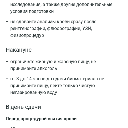
исследования, а также другие дополнительные
возникновения ретинопатии снижается на 75%,
условия подготовки
нефропатии – на 35–36%, на 60% уменьшается
риск полинейропатий.
не сдавайте анализы крови сразу после
рентгенографии, флюорографии, УЗИ,
Ниже представлены терапевтические цели при
физиопроцедур
лечении сахарного диабета по данным Целевой
Федеральной программы «Сахарный диабет».
Накануне
Наименование
Референсные
ограничьте жирную и жареную пищу, не
исследования
значения
принимайте алкоголь
Москва
4,0 – 5,0
от 8 до 14 часов до сдачи биоматериала не
натощак
(70 – 90)
принимайте пищу, пейте только чистую
Санкт-Петербург
негазированную воду
Самоконтроль
через 2
Нижний Новгород
глюкозы
часа
4,0 – 7,5
В день сдачи
Казань
крови, ммоль/
после
(70 – 135)
Перед процедурой взятия крови
л (мг%)
еды
Альметьевск