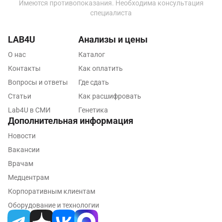
Имеются противопоказания. Необходима консультация
Люберцы
специалиста
Майкоп
LAB4U
Анализы и цены
Мурино
О нас
Каталог
Мурманск
Контакты
Как оплатить
Вопросы и ответы
Где сдать
Мытищи
Статьи
Как расшифровать
Набережные Челны
Lab4U в СМИ
Генетика
Дополнительная информация
Наро-Фоминск
Новости
Нижневартовск
Вакансии
Нижнекамск
Врачам
Медцентрам
Новокузнецк
Корпоративным клиентам
Новороссийск
Оборудование и технологии
Новосибирск