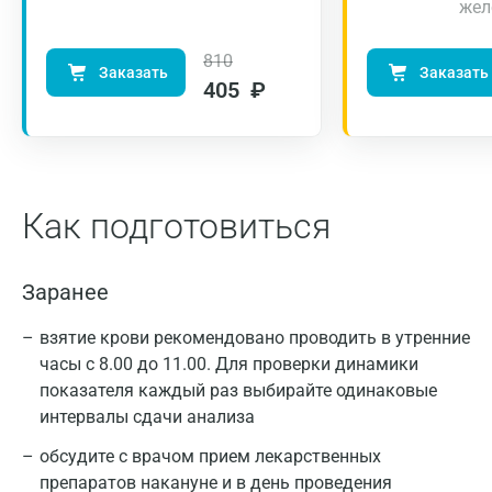
жел
810
Заказать
Заказать
405 ₽
Задачей сахароснижающей терапии при
Как подготовиться
сахарном диабете является нормализация
уровня глюкозы в крови. Исследования в рамках
Заранее
DCCT (DCCT Research Group, 1993) показали, что
интенсивное лечение предохраняет пациента от
взятие крови рекомендовано проводить в утренние
развития отдалённых осложнений, таких как
часы с 8.00 до 11.00. Для проверки динамики
ретинопатия, нефропатия и нейропатия или
показателя каждый раз выбирайте одинаковые
значительно отодвигает срок их клинического
интервалы сдачи анализа
проявления. Если пациенты строго
обсудите с врачом прием лекарственных
придерживаются режима, направленного на
препаратов накануне и в день проведения
нормализацию углеводного обмена, частота