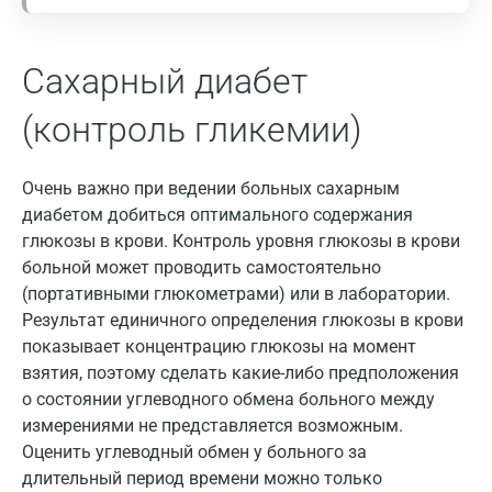
Жуковский
Звенигород
Сахарный диабет
Зеленоград
(контроль гликемии)
Иваново
Ивантеевка
Очень важно при ведении больных сахарным
диабетом добиться оптимального содержания
Ижевск
глюкозы в крови. Контроль уровня глюкозы в крови
больной может проводить самостоятельно
Истра
(портативными глюкометрами) или в лаборатории.
Йошкар-Ола
Результат единичного определения глюкозы в крови
показывает концентрацию глюкозы на момент
Калининград
взятия, поэтому сделать какие-либо предположения
о состоянии углеводного обмена больного между
Калуга
измерениями не представляется возможным.
Кемерово
Оценить углеводный обмен у больного за
длительный период времени можно только
Ковров