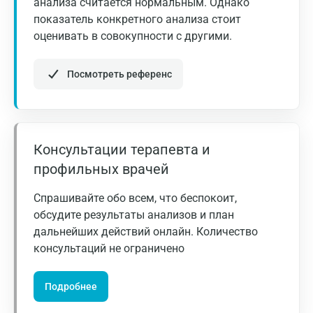
анализа считается нормальным. Однако
показатель конкретного анализа стоит
HbA1c, %
< 6,5
Воронеж
оценивать в совокупности с другими.
Всеволожск
Таблица 2. Терапевтические цели при лечении сахарного
Посмотреть референс
Гатчина
диабета 2 типа.
Геленджик
Голубое
Консультации терапевта и
Дзержинск
профильных врачей
Дзержинский
Спрашивайте обо всем, что беспокоит,
Дмитров
обсудите результаты анализов и план
дальнейших действий онлайн. Количество
Долгопрудный
консультаций не ограничено
Домодедово
Подробнее
Екатеринбург