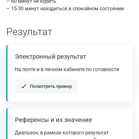
60 минут не курить
Апрелевка
перед
4,0 – 5,0
15-30 минут находиться в спокойном состоянии
сном
(70 – 90)
Армавир
HbA1c, %
< 6
Астрахань
Результат
Балашиха
Таблица 1. Терапевтические цели при лечении сахарного
Барнаул
диабета 1 типа.
Электронный результат
Брянск
Низкий
На почте и в личном кабинете по готовности
Наименование
риск
Великий Новгород
исследования
м
ангиопатий
Посмотреть пример
Видное
натощак
< 5,5 (< 100)
Владимир
Самоконтроль
через 2
глюкозы
Волгоград
часа
Референсы и их значение
крови, ммоль/
< 7,5 (< 135)
Волжский
после
л (мг%)
Диапазон, в рамках которого результат
еды
Вологда