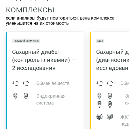
комплексы
если анализы будут повторяться, цена комплекса
уменьшится на их стоимость
Текущий комплекс
Еще
Сахарный диабет
Сахарный д
(контроль гликемии) —
(диагностик
2 исследования
исследован
Обмен веществ
Обм
Эндокринная
Э
система
с
ЖКТ
под