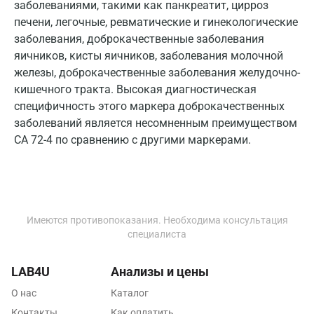
заболеваниями, такими как панкреатит, цирроз
Мурино
печени, легочные, ревматические и гинекологические
заболевания, доброкачественные заболевания
Мурманск
яичников, кисты яичников, заболевания молочной
Мытищи
железы, доброкачественные заболевания желудочно-
кишечного тракта. Высокая диагностическая
Набережные Челны
специфичность этого маркера доброкачественных
заболеваний является несомненным преимуществом
Наро-Фоминск
СА 72-4 по сравнению с другими маркерами.
Нижневартовск
Нижнекамск
Новокузнецк
Имеются противопоказания. Необходима консультация
Новороссийск
специалиста
Новосибирск
LAB4U
Анализы и цены
Ногинск
О нас
Каталог
Контакты
Как оплатить