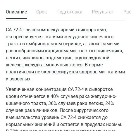
Описание
Срок
Подготовка
Результат
Ра
CA 72-4 - высокомолекулярный гликопротеин,
экспрессируется тканями желудочно-кишечного
тракта в эмбриональном периоде, а также самыми
разнообразными карциномами толстого кишечника,
легких, яичников, эндометрия, поджелудочной
железы, желудка, молочных желез. В норме
практически не экспрессируется здоровыми тканями
у взрослых.
Увеличенная концентрация CA 72-4 в сыворотке
крови отмечается в 40% случаев рака желудочно-
кишечного тракта, 36% случаев рака легких, 24%
случаев рака яичников. После хирургического
вмешательства уровень СА 72-4 снижается до
нормальных значений и остается в пределах нормы.