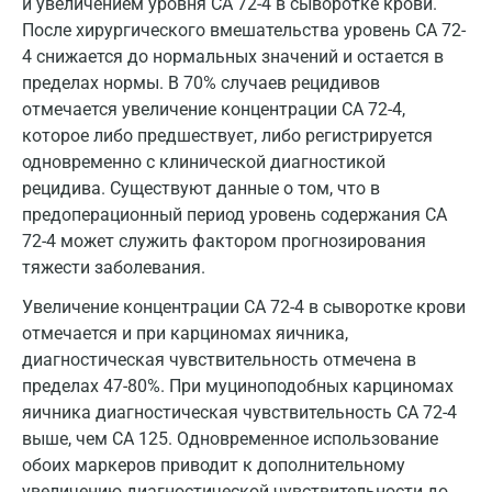
и увеличением уровня СА 72-4 в сыворотке крови.
Зеленоград
После хирургического вмешательства уровень СА 72-
4 снижается до нормальных значений и остается в
Иваново
пределах нормы. В 70% случаев рецидивов
Ивантеевка
отмечается увеличение концентрации СА 72-4,
которое либо предшествует, либо регистрируется
Ижевск
одновременно с клинической диагностикой
рецидива. Существуют данные о том, что в
Истра
предоперационный период уровень содержания СА
Йошкар-Ола
72-4 может служить фактором прогнозирования
тяжести заболевания.
Калининград
Увеличение концентрации CA 72-4 в сыворотке крови
Калуга
отмечается и при карциномах яичника,
диагностическая чувствительность отмечена в
Кемерово
пределах 47-80%. При муциноподобных карциномах
Ковров
яичника диагностическая чувствительность СА 72-4
выше, чем СА 125. Одновременное использование
Коломна
обоих маркеров приводит к дополнительному
увеличению диагностической чувствительности до