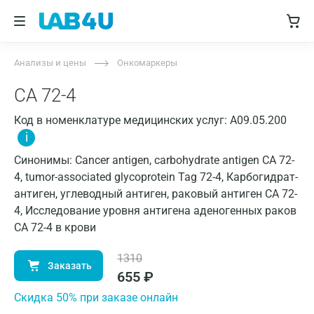
Анализы и цены
Онкомаркеры
СА 72-4
Код в номенклатуре медицинских услуг: A09.05.200
i
Синонимы: Cancer antigen, carbohydrate antigen CA 72-
4, tumor-associated glycoprotein Tag 72-4, Карбогидрат-
антиген, углеводный антиген, раковый антиген СА 72-
4, Исследование уровня антигена аденогенных раков
CA 72-4 в крови
1310
Заказать
655
₽
Cкидка 50% при заказе онлайн