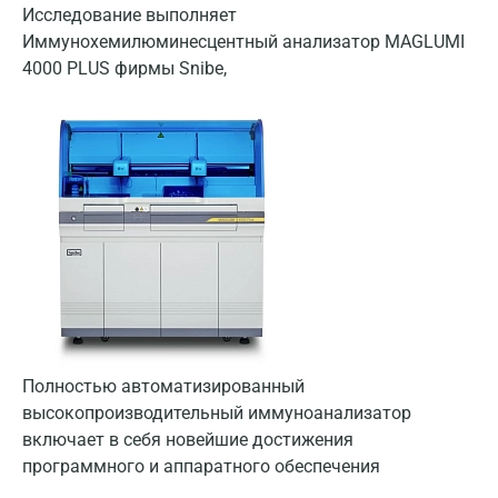
Исследование выполняет
Астрахань
Иммунохемилюминесцентный анализатор MAGLUMI
Балашиха
4000 PLUS фирмы Snibe,
Барнаул
Брянск
Великий Новгород
Видное
Владимир
Волгоград
Волжский
Полностью автоматизированный
Вологда
высокопроизводительный иммуноанализатор
включает в себя новейшие достижения
Воронеж
программного и аппаратного обеспечения