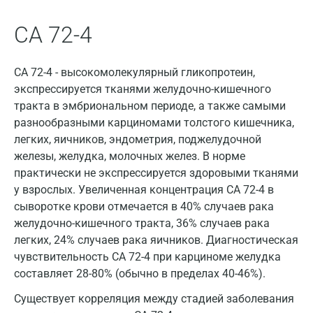
Всеволожск
Гатчина
СА 72-4
Геленджик
CA 72-4 - высокомолекулярный гликопротеин,
Голубое
экспрессируется тканями желудочно-кишечного
тракта в эмбриональном периоде, а также самыми
Дзержинск
разнообразными карциномами толстого кишечника,
Дзержинский
легких, яичников, эндометрия, поджелудочной
железы, желудка, молочных желез. В норме
Дмитров
практически не экспрессируется здоровыми тканями
у взрослых. Увеличенная концентрация CA 72-4 в
Долгопрудный
сыворотке крови отмечается в 40% случаев рака
Домодедово
желудочно-кишечного тракта, 36% случаев рака
легких, 24% случаев рака яичников. Диагностическая
Екатеринбург
чувствительность CA 72-4 при карциноме желудка
Жуковский
составляет 28-80% (обычно в пределах 40-46%).
Существует корреляция между стадией заболевания
Звенигород