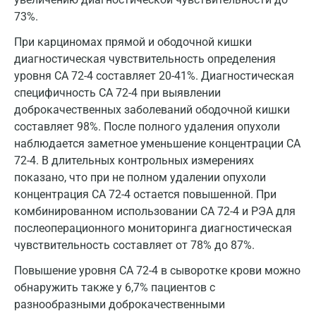
Королев
73%.
Кострома
При карциномах прямой и ободочной кишки
Котельники
диагностическая чувствительность определения
уровня CA 72-4 составляет 20-41%. Диагностическая
Красногорск
специфичность СА 72-4 при выявлении
доброкачественных заболеваний ободочной кишки
Краснодар
составляет 98%. После полного удаления опухоли
Красноярск
наблюдается заметное уменьшение концентрации СА
72-4. В длительных контрольных измерениях
Курск
показано, что при не полном удалении опухоли
Лабинск
концентрация СА 72-4 остается повышенной. При
комбинированном использовании СА 72-4 и РЭА для
Липецк
послеоперационного мониторинга диагностическая
чувствительность составляет от 78% до 87%.
Лобня
Повышение уровня CA 72-4 в сыворотке крови можно
Люберцы
обнаружить также у 6,7% пациентов с
Майкоп
разнообразными доброкачественными