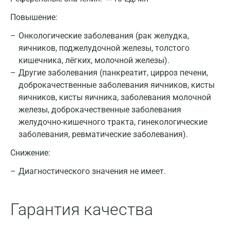
Повышение:
Онкологические заболевания (рак желудка,
яичников, поджелудочной железы, толстого
кишечника, лёгких, молочной железы).
Другие заболевания (панкреатит, цирроз печени,
доброкачественные заболевания яичников, кисты
яичников, кисты яичника, заболевания молочной
Москва
железы, доброкачественные заболевания
Санкт-Петербург
желудочно-кишечного тракта, гинекологические
заболевания, ревматические заболевания).
Нижний Новгород
Снижение:
Казань
Диагностического значения не имеет.
Альметьевск
Апрелевка
Гарантия качества
Армавир