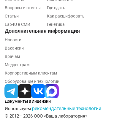
Обнинск
Вопросы и ответы
Где сдать
Одинцово
Статьи
Как расшифровать
Омск
Lab4U в СМИ
Генетика
Дополнительная информация
Орел
Новости
Оренбург
Вакансии
Врачам
Орехово-Зуево
Медцентрам
Павловский посад
Корпоративным клиентам
Оборудование и технологии
Пенза
Пермь
Документы и лицензии
Петрозаводск
рекомендательные технологии
Используем
© 2012– 2026 ООО «Ваша лаборатория»
Подольск
Псков