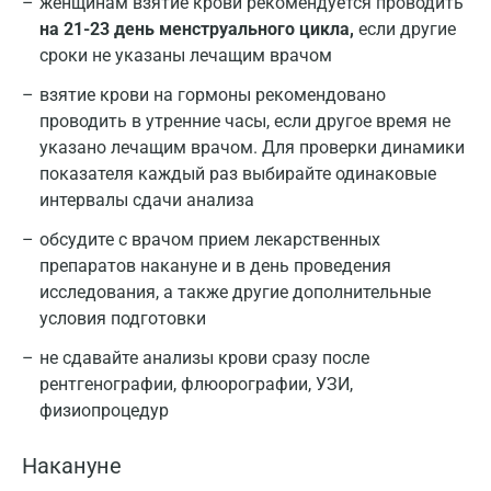
женщинам взятие крови рекомендуется проводить
Казань
на 21-23 день менструального цикла,
если другие
Альметьевск
сроки не указаны лечащим врачом
Апрелевка
взятие крови на гормоны рекомендовано
проводить в утренние часы, если другое время не
Армавир
указано лечащим врачом. Для проверки динамики
показателя каждый раз выбирайте одинаковые
Астрахань
интервалы сдачи анализа
Балашиха
обсудите с врачом прием лекарственных
Барнаул
препаратов накануне и в день проведения
исследования, а также другие дополнительные
Брянск
условия подготовки
Великий Новгород
не сдавайте анализы крови сразу после
рентгенографии, флюорографии, УЗИ,
Видное
физиопроцедур
Владимир
Накануне
Волгоград