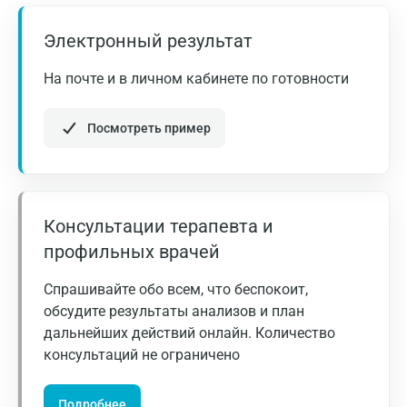
Домодедово
Электронный результат
Екатеринбург
Жуковский
На почте и в личном кабинете по готовности
Звенигород
Посмотреть пример
Зеленоград
Иваново
Ивантеевка
Консультации терапевта и
профильных врачей
Ижевск
Спрашивайте обо всем, что беспокоит,
Истра
обсудите результаты анализов и план
Йошкар-Ола
дальнейших действий онлайн. Количество
консультаций не ограничено
Калининград
Калуга
Подробнее