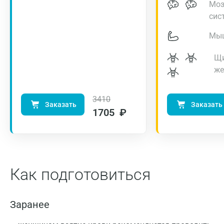
Моз
сис
Мы
Щи
же
3410
Заказать
Заказать
1705 ₽
Москва
Как подготовиться
Санкт-Петербург
Заранее
Нижний Новгород