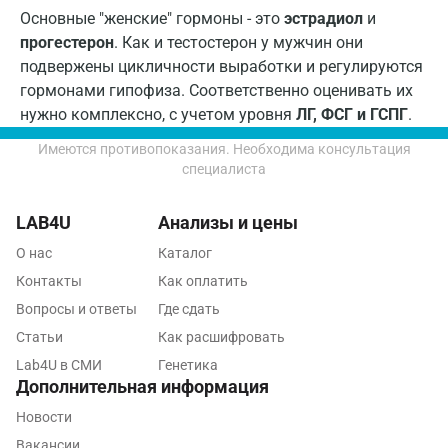
Липецк
Основные "женские" гормоны - это
эстрадиол
и
прогестерон
. Как и тестостерон у мужчин они
Лобня
подвержены цикличности выработки и регулируются
Люберцы
гормонами гипофиза. Соответственно оценивать их
нужно комплексно, с учетом уровня
ЛГ, ФСГ и ГСПГ
.
Майкоп
Имеются противопоказания. Необходима консультация
Мурино
специалиста
Мурманск
LAB4U
Анализы и цены
Мытищи
О нас
Каталог
Набережные Челны
Контакты
Как оплатить
Вопросы и ответы
Где сдать
Наро-Фоминск
Статьи
Как расшифровать
Нижневартовск
Lab4U в СМИ
Генетика
Дополнительная информация
Нижнекамск
Новости
Новокузнецк
Вакансии