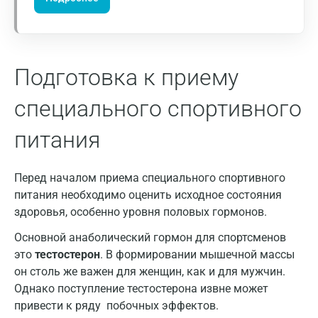
Кемерово
Ковров
Подготовка к приему
Коломна
специального спортивного
Королев
Кострома
питания
Котельники
Перед началом приема специального спортивного
Красногорск
питания необходимо оценить исходное состояния
здоровья, особенно уровня половых гормонов.
Краснодар
Основной анаболический гормон для спортсменов
Красноярск
это
тестостерон
. В формировании мышечной массы
Курск
он столь же важен для женщин, как и для мужчин.
Однако поступление тестостерона извне может
Лабинск
привести к ряду побочных эффектов.