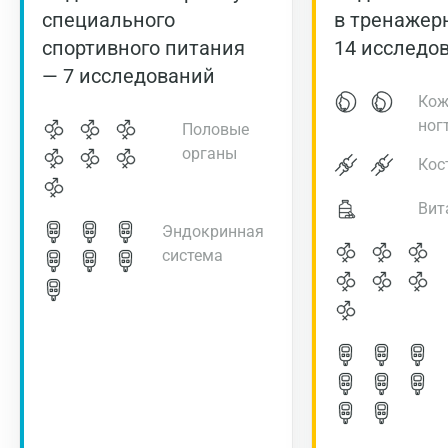
специального
в тренажер
спортивного питания
14 исследо
— 7 исследований
Кож
ног
Половые
органы
Кос
Вит
Эндокринная
система