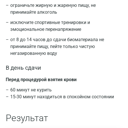
ограничьте жирную и жареную пищу, не
Волжский
принимайте алкоголь
Вологда
исключите спортивные тренировки и
эмоциональное перенапряжение
Воронеж
от 8 до 14 часов до сдачи биоматериала не
Всеволожск
принимайте пищу, пейте только чистую
Гатчина
негазированную воду
Геленджик
В день сдачи
Голубое
Перед процедурой взятия крови
Дзержинск
60 минут не курить
Дзержинский
15-30 минут находиться в спокойном состоянии
Дмитров
Результат
Долгопрудный