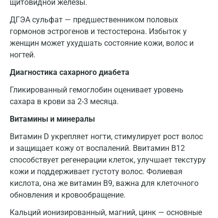
щитовидной железы.
Лобня
ДГЭА сульфат — предшественником половых
Люберцы
гормонов эстрогенов и тестостерона. Избыток у
женщин может ухудшать состояние кожи, волос и
Майкоп
ногтей.
Мурино
Диагностика сахарного диабета
Мурманск
Гликированный гемоглобин оценивает уровень
сахара в крови за 2-3 месяца.
Мытищи
Витамины и минералы
Набережные Челны
Витамин D укрепляет ногти, стимулирует рост волос
Наро-Фоминск
и защищает кожу от воспалений. Ввитамин B12
способствует регенерации клеток, улучшает текстуру
Нижневартовск
кожи и поддерживает густоту волос. Фолиевая
Нижнекамск
кислота, она же витамин В9, важна для клеточного
обновления и кровообращение.
Новокузнецк
Кальций ионизированный, магний, цинк — основные