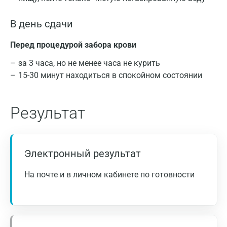
Волжский
Вологда
В день сдачи
Воронеж
Перед процедурой забора крови
Всеволожск
за 3 часа, но не менее часа не курить
15-30 минут находиться в спокойном состоянии
Гатчина
Геленджик
Результат
Голубое
Дзержинск
Электронный результат
Дзержинский
На почте и в личном кабинете по готовности
Дмитров
Долгопрудный
Домодедово