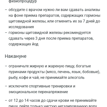
физиопроцедур
Альметьевск
обсудите с врачом нужно ли вам сдавать анализы
Апрелевка
на фоне приема препаратов, содержащих гормоны
щитовидной железы, или отменить их за 7 дней до
Армавир
исследования
гормоны щитовидной железы рекомендуется
Астрахань
сдавать через 3 дня после приема препаратов,
Балашиха
содержащих йод
Барнаул
Накануне
Брянск
ограничьте жирную и жареную пищу, богатые
Великий Новгород
пуринами продукты (мясо, печень, язык, бобовые),
рыбу, кофе и чай, не принимайте алкоголь
Видное
исключите спортивные тренировки и
Владимир
эмоциональное перенапряжение
Волгоград
от 12 до 14 часов до сдачи крови не принимайте
пищу, пейте только чистую негазированную воду