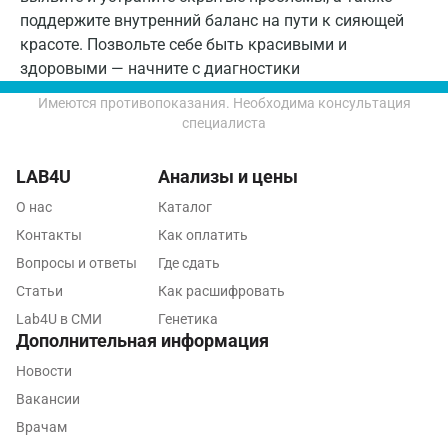
поддержите внутренний баланс на пути к сияющей
Петрозаводск
красоте. Позвольте себе быть красивыми и
Подольск
здоровыми — начните с диагностики
Псков
Имеются противопоказания. Необходима консультация
специалиста
Пушкин
LAB4U
Анализы и цены
Пушкино
О нас
Каталог
Пятигорск
Контакты
Как оплатить
Раменское
Вопросы и ответы
Где сдать
Статьи
Как расшифровать
Реутов
Lab4U в СМИ
Генетика
Ростов-на-Дону
Дополнительная информация
Новости
Рыбинск
Вакансии
Рязань
Врачам