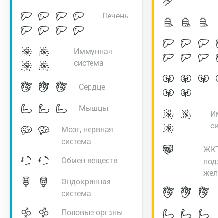
Печень
Иммунная
система
Сердце
Мышцы
И
с
Мозг, нервная
система
ЖКТ
Обмен веществ
под
жел
Эндокринная
система
Половые органы