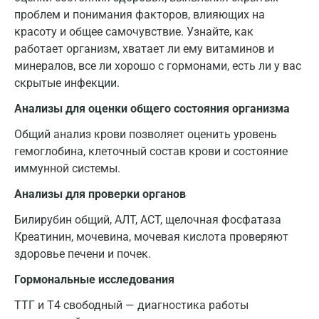
Кемерово
проблем и понимания факторов, влияющих на
Ковров
красоту и общее самочувствие. Узнайте, как
работает организм, хватает ли ему витаминов и
Коломна
минералов, все ли хорошо с гормонами, есть ли у вас
скрытые инфекции.
Королев
Анализы для оценки общего состояния организма
Кострома
Общий анализ крови позволяет оценить уровень
Котельники
гемоглобина, клеточный состав крови и состояние
иммунной системы.
Красногорск
Анализы для проверки органов
Краснодар
Билирубин общий, АЛТ, АСТ, щелочная фосфатаза
Красноярск
Креатинин, мочевина, мочевая кислота проверяют
Курск
здоровье печени и почек.
Гормональные исследования
Лабинск
ТТГ и Т4 свободный — диагностика работы
Липецк