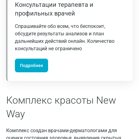
Консультации терапевта и
Екатеринбург
профильных врачей
Жуковский
Спрашивайте обо всем, что беспокоит,
Звенигород
обсудите результаты анализов и план
дальнейших действий онлайн. Количество
Зеленоград
консультаций не ограничено
Иваново
Подробнее
Ивантеевка
Ижевск
Истра
Комплекс красоты New
Йошкар-Ола
Way
Калининград
Калуга
Комплекс создан врачами-дерматологами для
оценки состояния здоровья, выявления скрытых