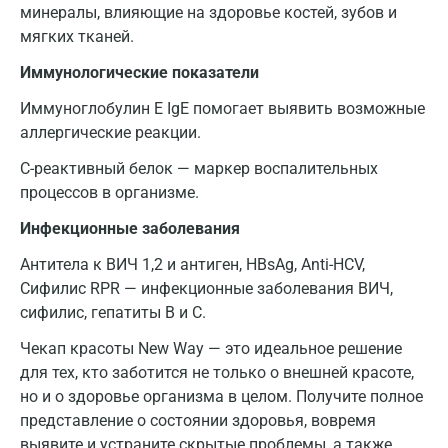
Новороссийск
минералы, влияющие на здоровье костей, зубов и
мягких тканей.
Новосибирск
Иммунологические показатели
Ногинск
Иммуноглобулин E IgE помогает выявить возможные
Обнинск
аллергические реакции.
Одинцово
С-реактивный белок — маркер воспалительных
процессов в организме.
Омск
Инфекционные заболевания
Орел
Антитела к ВИЧ 1,2 и антиген, HBsAg, Anti-HCV,
Оренбург
Сифилис RPR — инфекционные заболевания ВИЧ,
сифилис, гепатиты В и С.
Орехово-Зуево
Чекап красоты New Way — это идеальное решение
Павловский посад
для тех, кто заботится не только о внешней красоте,
Пенза
но и о здоровье организма в целом. Получите полное
представление о состоянии здоровья, вовремя
Пермь
выявите и устраните скрытые проблемы, а также