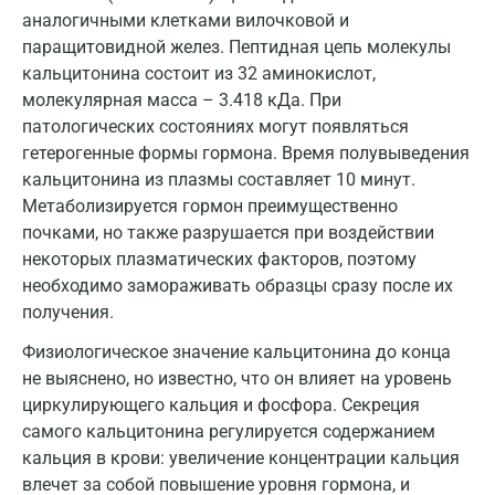
аналогичными клетками вилочковой и
Вологда
паращитовидной желез. Пептидная цепь молекулы
кальцитонина состоит из 32 аминокислот,
Воронеж
молекулярная масса – 3.418 кДа. При
патологических состояниях могут появляться
Всеволожск
гетерогенные формы гормона. Время полувыведения
Гатчина
кальцитонина из плазмы составляет 10 минут.
Метаболизируется гормон преимущественно
Геленджик
почками, но также разрушается при воздействии
Голубое
некоторых плазматических факторов, поэтому
необходимо замораживать образцы сразу после их
Дзержинск
получения.
Дзержинский
Физиологическое значение кальцитонина до конца
не выяснено, но известно, что он влияет на уровень
Дмитров
циркулирующего кальция и фосфора. Секреция
Долгопрудный
самого кальцитонина регулируется содержанием
кальция в крови: увеличение концентрации кальция
Домодедово
влечет за собой повышение уровня гормона, и