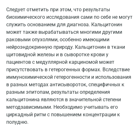
Лобня
Следует отметить при этом, что результаты
биохимического исследования сами по себе не могут
Люберцы
служить основанием для диагноза. Кальцитонин
Майкоп
может также вырабатываться многими другими
раковыми опухолями, особенно имеющими
Мурино
нейроэндокринную природу. Кальцитонин в ткани
щитовидной железы и в сыворотке крови у
Мурманск
пациентов с медуллярной карциномой может
Мытищи
присутствовать в гетерогенных формах. Вследствие
иммунохимической гетерогенности и использования
Набережные Челны
в разных методах антисывороток, специфичных к
Наро-Фоминск
разным эпитопам, результаты определения
кальцитонина являются в значительной степени
Нижневартовск
методзависимыми. Необходимо учитывать его
циркадный ритм с повышением концентрации к
Нижнекамск
полудню.
Новокузнецк
Новороссийск