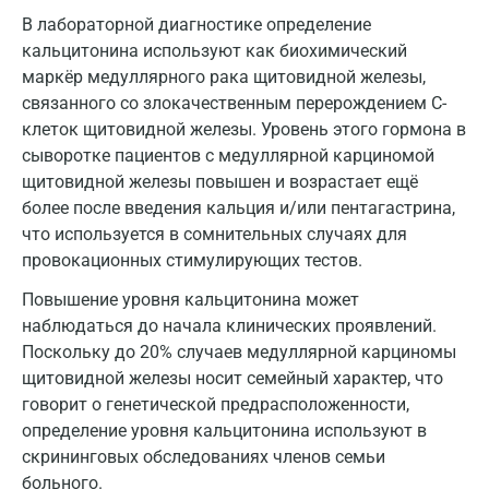
В лабораторной диагностике определение
Ковров
кальцитонина используют как биохимический
маркёр медуллярного рака щитовидной железы,
Коломна
связанного со злокачественным перерождением С-
Королев
клеток щитовидной железы. Уровень этого гормона в
сыворотке пациентов с медуллярной карциномой
Кострома
щитовидной железы повышен и возрастает ещё
более после введения кальция и/или пентагастрина,
Котельники
что используется в сомнительных случаях для
Красногорск
провокационных стимулирующих тестов.
Краснодар
Повышение уровня кальцитонина может
наблюдаться до начала клинических проявлений.
Красноярск
Поскольку до 20% случаев медуллярной карциномы
щитовидной железы носит семейный характер, что
Курск
говорит о генетической предрасположенности,
Лабинск
определение уровня кальцитонина используют в
скрининговых обследованиях членов семьи
Липецк
больного.