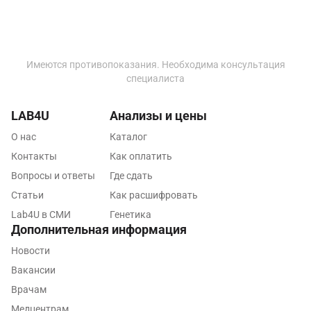
Новосибирск
Ногинск
Имеются противопоказания. Необходима консультация
специалиста
Обнинск
Одинцово
LAB4U
Анализы и цены
Омск
О нас
Каталог
Контакты
Как оплатить
Орел
Вопросы и ответы
Где сдать
Оренбург
Статьи
Как расшифровать
Lab4U в СМИ
Генетика
Орехово-Зуево
Дополнительная информация
Павловский посад
Новости
Пенза
Вакансии
Врачам
Пермь
Медцентрам