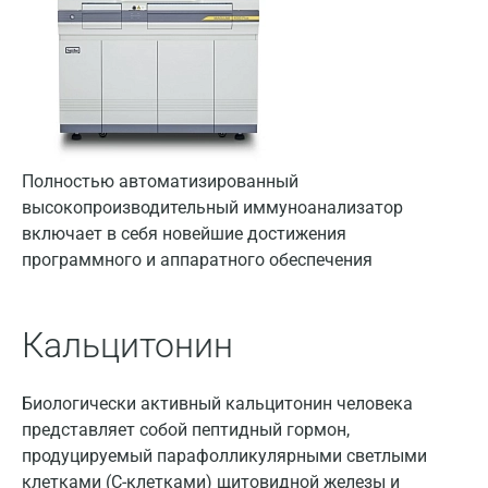
Альметьевск
Апрелевка
Армавир
Астрахань
Полностью автоматизированный
Балашиха
высокопроизводительный иммуноанализатор
Барнаул
включает в себя новейшие достижения
программного и аппаратного обеспечения
Брянск
Великий Новгород
Кальцитонин
Видное
Владимир
Биологически активный кальцитонин человека
представляет собой пептидный гормон,
Волгоград
продуцируемый парафолликулярными светлыми
клетками (С-клетками) щитовидной железы и
Волжский