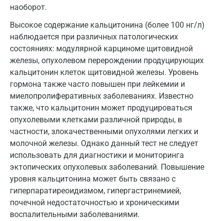
наоборот.
Екатеринбург
Высокое содержание кальцитонина (более 100 нг/л)
Жуковский
наблюдается при различных патологических
Звенигород
состояниях: модулярной карциноме щитовидной
железы, опухолевом перерождении продуцирующих
Зеленоград
кальцитонин клеток щитовидной железы. Уровень
гормона также часто повышен при лейкемии и
Иваново
миелопролиферативных заболеваниях. Известно
Ивантеевка
также, что кальцитонин может продуцироваться
опухолевыми клетками различной природы, в
Ижевск
частности, злокачественными опухолями легких и
молочной железы. Однако данный тест не следует
Истра
использовать для диагностики и мониторинга
Йошкар-Ола
эктопических опухолевых заболеваний. Повышение
уровня кальцитонина может быть связано с
Калининград
гиперпаратиреоидизмом, гипергастринемией,
Калуга
почечной недостаточностью и хроническими
воспалительными заболеваниями.
Кемерово