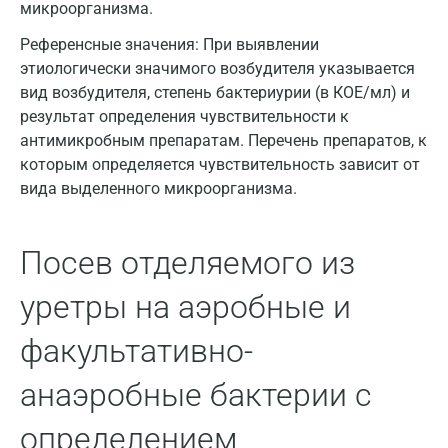
Вологда
микроорганизма.
Воронеж
Референсные значения:
При выявлении
этиологически значимого возбудителя указывается
Всеволожск
вид возбудителя, степень бактериурии (в КОЕ/мл) и
результат определения чувствительности к
Гатчина
антимикробным препаратам. Перечень препаратов, к
Геленджик
которым определяется чувствительность зависит от
вида выделенного микроорганизма.
Голубое
Дзержинск
Посев отделяемого из
Дзержинский
уретры на аэробные и
Дмитров
факультативно-
Долгопрудный
анаэробные бактерии с
Домодедово
определением
Екатеринбург