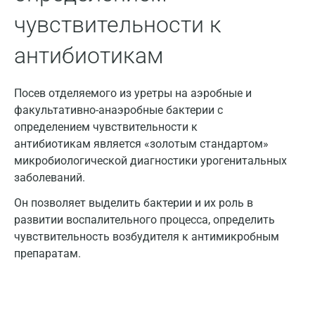
Жуковский
чувствительности к
Звенигород
антибиотикам
Зеленоград
Посев отделяемого из уретры на аэробные и
Иваново
факультативно-анаэробные бактерии с
Ивантеевка
определением чувствительности к
антибиотикам является «золотым стандартом»
Ижевск
микробиологической диагностики урогенитальных
заболеваний.
Истра
Он позволяет выделить бактерии и их роль в
Йошкар-Ола
развитии воспалительного процесса, определить
Калининград
чувствительность возбудителя к антимикробным
препаратам.
Калуга
Кемерово