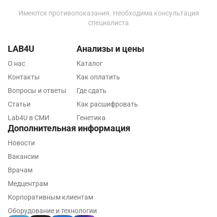
Ковров
Имеются противопоказания. Необходима консультация
Коломна
специалиста
Королев
LAB4U
Анализы и цены
Кострома
О нас
Каталог
Контакты
Котельники
Как оплатить
Вопросы и ответы
Где сдать
Красногорск
Статьи
Как расшифровать
Краснодар
Lab4U в СМИ
Генетика
Дополнительная информация
Красноярск
Новости
Курск
Вакансии
Врачам
Лабинск
Медцентрам
Липецк
Корпоративным клиентам
Лобня
Оборудование и технологии