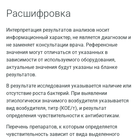
Апрелевка
Расшифровка
Армавир
Интерпретация результатов анализов носит
Астрахань
информационный характер, не является диагнозом и
Балашиха
не заменяет консультации врача. Референсные
значения могут отличаться от указанных в
Барнаул
зависимости от используемого оборудования,
актуальные значения будут указаны на бланке
Брянск
результатов.
Великий Новгород
В результате исследования указывается наличие или
Видное
отсутствие роста бактерий. При выявлении
этиологически значимого возбудителя указывается
Владимир
вид возбудителя, титр (КОЕ/т), и результат
определения чувствительности к антибиотикам.
Волгоград
Перечень препаратов, к которым определяется
Волжский
чувствительность зависит от вида выделенного