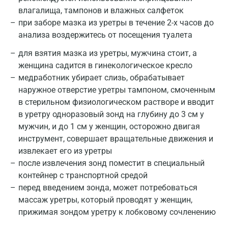
влагалища, тампонов и влажных салфеток
при заборе мазка из уретры в течение 2-х часов до
анализа воздержитесь от посещения туалета
для взятия мазка из уретры, мужчина стоит, а
женщина садится в гинекологическое кресло
медработник убирает слизь, обрабатывает
наружное отверстие уретры тампоном, смоченным
в стерильном физиологическом растворе и вводит
в уретру одноразовый зонд на глубину до 3 см у
мужчин, и до 1 см у женщин, осторожно двигая
инструмент, совершает вращательные движения и
Москва
извлекает его из уретры
Санкт-Петербург
после извлечения зонд поместит в специальный
контейнер с транспортной средой
Нижний Новгород
перед введением зонда, может потребоваться
массаж уретры, который проводят у женщин,
Казань
прижимая зондом уретру к лобковому сочленению
Альметьевск