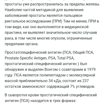
Гатчина
простаты уже распространилась за пределы железы.
Геленджик
Наиболее частой методикой для выявления
заболеваний простаты является пальцевое
Голубое
ректальное исследование (ПРИ) Тем не менее, ПРИ в
том виде, как оно выполняется в медицинской
Дзержинск
практике, не выявляет значительное число случаев
Дзержинский
рака, в том числе многие опухоли, ограниченные
пределами органа.
Дмитров
Простатспецифический антиген (ПСА, Общий ПСА,
Долгопрудный
Prostate Specific Antigen, PSA, Total PSA,
простатический специфический антиген ) был
Домодедово
обнаружен и выделен Вонгом с соавторами в 1979
Екатеринбург
году. ПСА является полипептидом с молекулярной
массой приблизительно 34 кДа, состоит из 237
Жуковский
остатков аминокислот содержащий 7% углеводов.
Звенигород
В сыворотке крови простатический специфический
антиген (ПСА) находится в трех формах:
Зеленоград