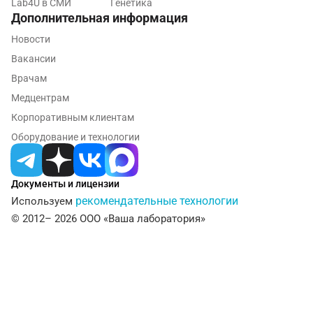
Lab4U в СМИ
Генетика
Пушкино
Дополнительная информация
Новости
Пятигорск
Вакансии
Раменское
Врачам
Реутов
Медцентрам
Корпоративным клиентам
Ростов-на-Дону
Оборудование и технологии
Рыбинск
Рязань
Документы и лицензии
рекомендательные технологии
Используем
Самара
© 2012– 2026 ООО «Ваша лаборатория»
Саратов
Сергиев Посад
Серпухов