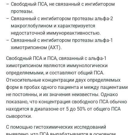
Свободный ПСА, не связанный с ингибитором
Иваново
протеазы.
Ивантеевка
Связанный с ингибитором протеазы альфа-2
макроглобулином и характеризуется
Ижевск
недостаточной иммунореактивностью.
Связанный с ингибитором протеазы альфа-1
Истра
химотрипсином (АХТ).
Йошкар-Ола
Свободный ПСА и ПСА, связанный с альфа-1
Калининград
химотрипсином являются иммунологически
определяемыми, и составляют общий ПСА.
Калуга
Относительные концентрации двух определяемых
форм в пробах одного пациента и между пациентами
Кемерово
не постоянны, и их значения неизвестны. Однако
Ковров
показано, что концентрация свободного ПСА обычно
находится в диапазоне от 5 до 50% от общего ПСА
Коломна
сыворотки.
Королев
С помощью гистохимических исследований
выявлено, что ПСА вырабатывается в основном