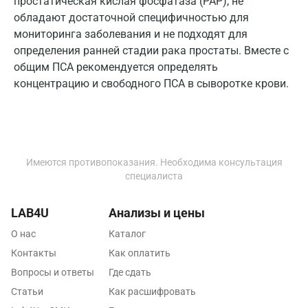
простатическая кислая фосфатаза (PAP), не
Одинцово
обладают достаточной специфичностью для
Омск
мониторинга заболевания и не подходят для
определения ранней стадии рака простаты. Вместе с
Орел
общим ПСА рекомендуется определять
Оренбург
концентрацию и свободного ПСА в сыворотке крови.
Орехово-Зуево
Павловский посад
Пенза
Имеются противопоказания. Необходима консультация
специалиста
Пермь
LAB4U
Анализы и цены
Петрозаводск
О нас
Каталог
Подольск
Контакты
Как оплатить
Псков
Вопросы и ответы
Где сдать
Статьи
Как расшифровать
Пушкин