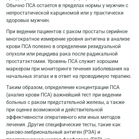
Обычно ПСА остается в пределах нормы у мужчин с
Мурманск
непростатической карциномой или у практически
Мытищи
здоровых мужчин.
Набережные Челны
При ведении пациентов с раком простаты серийное
многократное измерение уровня антигена в анализе
Наро-Фоминск
крови ПСА полезно в определении резидуальной
опухоли или рецидива рака после радикальной
Нижневартовск
простатэктомии. Уровень ПСА служит хорошим
Нижнекамск
маркером при мониторинге течения заболевания на
начальных этапах и в ответ на проводимую терапию.
Новокузнецк
Таким образом, определение концентрации ПСА
Новороссийск
(анализ крови ПСА) важнейший тест при ведении
больных с раком предстательной железы, а также
Новосибирск
при оценке возможной и действительной
Ногинск
эффективности оперативного или иных методов
лечения. Другие специфические тесты, такие как
Обнинск
раково-эмбриональный антиген (РЭА) и