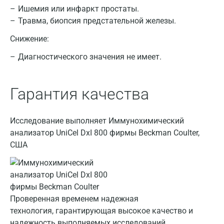
Ишемия или инфаркт простаты.
Травма, биопсия предстательной железы.
Снижение:
Диагностического значения не имеет.
Москва
Гарантия качества
Санкт-Петербург
Нижний Новгород
Исследование выполняет Иммунохимический
анализатор UniCel DxI 800 фирмы Beckman Coulter,
Казань
США
Альметьевск
Апрелевка
Армавир
Проверенная временем надежная
технология, гарантирующая высокое качество и
Астрахань
надежность выполняемых исследований