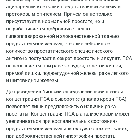
Кострома
ацинарными клетками предстательной железы и
Котельники
протоковым эпителием. Причем он не только
присутствует в нормальной простате, но и
Красногорск
вырабатывается доброкачественно
гиперплазированной и злокачественной тканью
Краснодар
предстательной железы, В норме небольшое
Красноярск
количество простатического специфического
антигена поступает в секрет простаты и эякулят. ПСА
Курск
не повышается при раке желудка, толстой кишки,
Лабинск
прямой кишки, поджелудочной железы раке легкого
и щитовидной железы.
Липецк
До проведения биопсии определение повышенной
Лобня
концентрация ПСА в сыворотке (анализ крови ПСА)
позволяет лишь предположить о наличии рака
Люберцы
простаты. Концентрация ПСА в анализе крови может
Майкоп
увеличиваться при воспалительных состояниях
предстательной железы или окружающих ее тканях,
Мурино
при доброкачественной гипертрофии простаты.