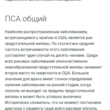
Балашиха
Барнаул
ПСА общий
Брянск
Наиболее распространенным заболеванием,
Великий Новгород
встречающимся у мужчин в США, является рак
Видное
предстательной железы. По статистике средняя
частота встречаемости этого заболевания
Владимир
составляет один случай на десять человек. Среди
всех раковых заболеваний злокачественное
Волгоград
новообразование предстательной железы занимает
Волжский
второе место по смертности в США. Большое
значение для врача имеет точное определение
Вологда
наличия заболевания на ранней стадии, когда
опухоль не выходит за пределы предстательной
Воронеж
железы и может быть успешно вылечена.
Всеволожск
Исторически сложилось, что на момент постановки
диагноза у пациента чаще всего раковая опухоль