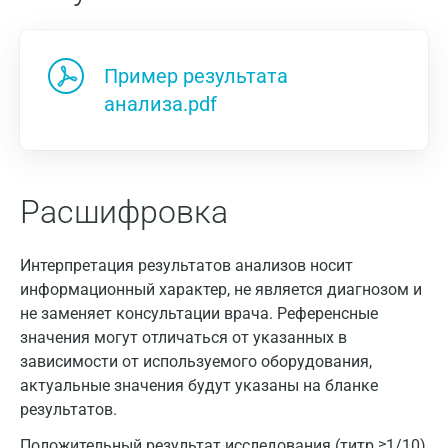
Пример результата
анализа.pdf
Расшифровка
Москва
Санкт-Петербург
Интерпретация результатов анализов носит
информационный характер, не является диагнозом и
Нижний Новгород
не заменяет консультации врача. Референсные
Казань
значения могут отличаться от указанных в
зависимости от используемого оборудования,
Альметьевск
актуальные значения будут указаны на бланке
Апрелевка
результатов.
Положительный результат исследования (титр ≥1/10)
Армавир