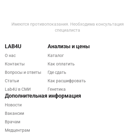
Ставрополь
Сургут
Имеются противопоказания. Необходима консультация
Тамбов
специалиста
Тверь
LAB4U
Анализы и цены
Тольятти
О нас
Каталог
Томск
Контакты
Как оплатить
Тосно
Вопросы и ответы
Где сдать
Статьи
Как расшифровать
Туапсе
Lab4U в СМИ
Генетика
Тула
Дополнительная информация
Новости
Тюмень
Вакансии
Ульяновск
Врачам
Уфа
Медцентрам