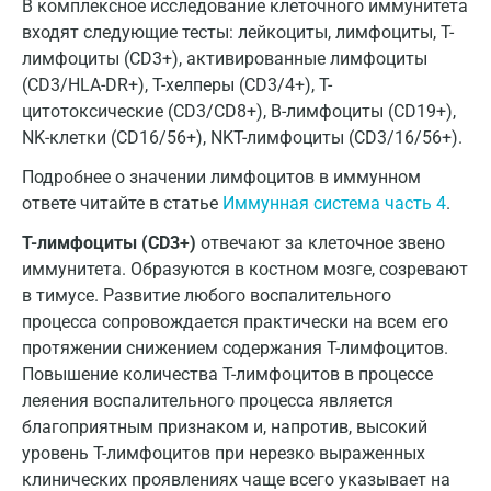
Красногорск
В комплексное исследование клеточного иммунитета
входят следующие тесты: лейкоциты, лимфоциты, T-
Краснодар
лимфоциты (CD3+), активированные лимфоциты
(CD3/HLA-DR+), T-хелперы (CD3/4+), T-
Красноярск
цитотоксические (CD3/CD8+), B-лимфоциты (CD19+),
Курск
NK-клетки (CD16/56+), NKT-лимфоциты (CD3/16/56+).
Лабинск
Подробнее о значении лимфоцитов в иммунном
ответе читайте в статье
Иммунная система часть 4
.
Липецк
Т-лимфоциты (CD3+)
отвечают за клеточное звено
Лобня
иммунитета. Образуются в костном мозге, созревают
в тимусе. Развитие любого воспалительного
Люберцы
процесса сопровождается практически на всем его
Майкоп
протяжении снижением содержания Т-лимфоцитов.
Повышение количества Т-лимфоцитов в процессе
Мурино
леяения воспалительного процесса является
благоприятным признаком и, напротив, высокий
Мурманск
уровень Т-лимфоцитов при нерезко выраженных
Мытищи
клинических проявлениях чаще всего указывает на