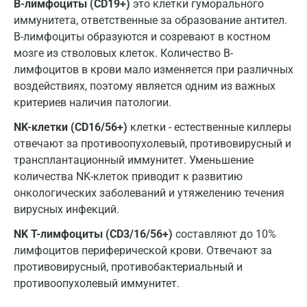
В-лимфоциты (CD19+)
это клетки гуморального
Раменское
иммунитета, ответственные за образование антител.
B-лимфоциты образуются и созревают в костном
Реутов
мозге из стволовых клеток. Количество В-
Ростов-на-Дону
лимфоцитов в крови мало изменяется при различных
воздействиях, поэтому является одним из важных
Рыбинск
критериев наличия патологии.
Рязань
NK-клетки (CD16/56+)
клетки - естественные киллеры
отвечают за противоопухолевый, противовирусный и
Самара
трансплантационный иммунитет. Уменьшение
Саратов
количества NK-клеток приводит к развитию
онкологических заболеваний и утяжелению течения
Сергиев Посад
вирусных инфекций.
Серпухов
NK T-лимфоциты (CD3/16/56+)
составляют до 10%
лимфоцитов периферической крови. Отвечают за
Смоленск
противовирусный, противобактериальный и
Сочи
противоопухолевый иммунитет.