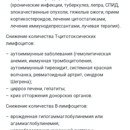
(хронические инфекции, туберкулез, лепра, СПИД,
Брянск
злокачественные опухоли, тяжелые ожоги, прием
Великий Новгород
кортикостероидов, лечение цитостатиками,
лечение иммунодепрессантами, лучевая терапия).
Видное
Снижение количества T-цитотоксических
Владимир
лимфоцитов:
Волгоград
аутоиммунные заболевания (гемолитическая
анемия, иммунная тромбоцитопения,
Волжский
аутоиммунный тиреоидит, системная красная
Вологда
волчанка, ревматоидный артрит, синдром
Шегрена);
Воронеж
цирроз печени, гепатиты;
криз отторжения донорских органов.
Всеволожск
Снижение количества B-лимфоцитов:
Гатчина
врожденная гипогаммаглобулинемия или
Геленджик
агаммаглобулинемия;