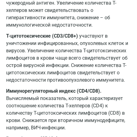
Орел
чужеродный антиген. Увеличение количества Т-
хелперов может свидетельствовать о
Оренбург
гиперактивности иммунитета, снижение – об
Орехово-Зуево
иммунологической недостаточности.
Т-цитотоксические (CD3/CD8+)
участвуют в
Павловский посад
уничтожении инфицированных, опухолевых клеток и
Пенза
вирусов. Увеличение количества Т-цитотоксических
лимфоцитов в крови чаще всего свидетельствует об
Пермь
острой вирусной инфекции. Снижение количества T-
Петрозаводск
цитотоксических лимфоцитов свидетельствует о
недостаточности противоопухолевого иммунитета.
Подольск
Иммунорегуляторный индекс (CD4/CD8).
Псков
Вычисляемый показатель, который характеризует
соотношение количества T-хелперов (CD4) к
Пушкин
количеству T-цитотоксических лимфоцитов (CD8) в
Пушкино
крови. Снижается при вторичном иммунодефиците,
например, ВИЧ-инфекции.
Пятигорск