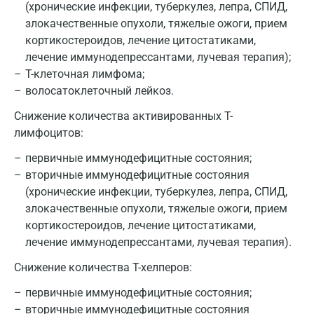
(хронические инфекции, туберкулез, лепра, СПИД,
злокачественные опухоли, тяжелые ожоги, прием
кортикостероидов, лечение цитостатиками,
Москва
лечение иммунодепрессантами, лучевая терапия);
T-клеточная лимфома;
Санкт-Петербург
волосатоклеточный лейкоз.
Нижний Новгород
Снижение количества активированных T-
лимфоцитов:
Казань
первичные иммунодефицитные состояния;
Альметьевск
вторичные иммунодефицитные состояния
Апрелевка
(хронические инфекции, туберкулез, лепра, СПИД,
злокачественные опухоли, тяжелые ожоги, прием
Армавир
кортикостероидов, лечение цитостатиками,
лечение иммунодепрессантами, лучевая терапия).
Астрахань
Снижение количества T-хелперов:
Балашиха
первичные иммунодефицитные состояния;
Барнаул
вторичные иммунодефицитные состояния