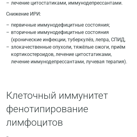
лечение цитостатиками, иммунодепрессантами.
Ижевск
Снижение ИРИ:
Истра
первичные иммунодефицитные состояния;
Йошкар-Ола
вторичные иммунодефицитные состояния
(хронические инфекции, туберкулёз, лепра, СПИД,
Калининград
злокачественные опухоли, тяжёлые ожоги, приём
Калуга
кортикостероидов, лечение цитостатиками,
лечение иммунодепрессантами, лучевая терапия).
Кемерово
Ковров
Коломна
Клеточный иммунитет
Королев
фенотипирование
Кострома
лимфоцитов
Котельники