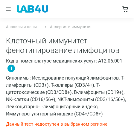
Анализы и цены
Аллергия и иммунитет
Клеточный иммунитет
фенотипирование лимфоцитов
Код в номенклатуре медицинских услуг: A12.06.001
i
Синонимы: Исследование популяций лимфоцитов, T-
лимфоциты (CD3+), T-хелперы (CD3/4+), T-
цитотоксические (CD3/CD8+), B-лимфоциты (CD19+),
NK-клетки (CD16/56+), NKT-лимфоциты (CD3/16/56+),
Лейкоцитарно-Т-лимфоцитарный индекс,
Иммунорегуляторный индекс (CD4+/CD8+)
Данный тест недоступен в выбранном регионе