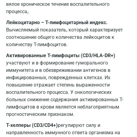
вялое хроническое течение воспалительного
Набережные Челны
процесса,.
Наро-Фоминск
Лейкоцитарно – Т-лимфоцитарный индекс.
Вычисляемый показатель, который характеризует
Нижневартовск
соотношение общего количества лейкоцитов к
Нижнекамск
количеству Т-лимфоцитов.
Новокузнецк
Активированные Т-лимфоциты (CD3/HLA-DR+)
участвуют и в формирование гуморального
Новороссийск
иммунитета и в обезвреживании антигенов в
инфицированных, поврежденных клетках. Их
Новосибирск
повышение отражает степень выраженности
Ногинск
воспалительного процесса. У онкологических
больных снижение содержания активированных T-
Обнинск
лимфоцитов в крови является неблагоприятным
Одинцово
прогностическим признаком.
Т-хелперы (CD3/CD4+)
регулируют силу и
Омск
направленность иммунного ответа организма на