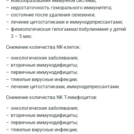
Голубое
новообразования иммунной системы;
недостаточность гуморального иммунитета;
Дзержинск
состояние после удаления селезенки;
лечение цитостатиками и иммунодепрессантами;
Дзержинский
физиологическая гипогаммаглобулинемия у детей
Дмитров
3 – 5 мес.
Долгопрудный
Снижение количества NK-клеток:
онкологические заболевания;
Домодедово
вторичные иммунодефициты;
Екатеринбург
первичные иммунодефициты;
тяжелые вирусные инфекции;
Жуковский
лечение цитостатиками, иммунодепрессантами.
Звенигород
Снижение количества NK T-лимфоцитов:
Зеленоград
онкологические заболевания;
вторичные иммунодефициты;
Иваново
первичные иммунодефициты;
Ивантеевка
тяжелые вирусные инфекции;