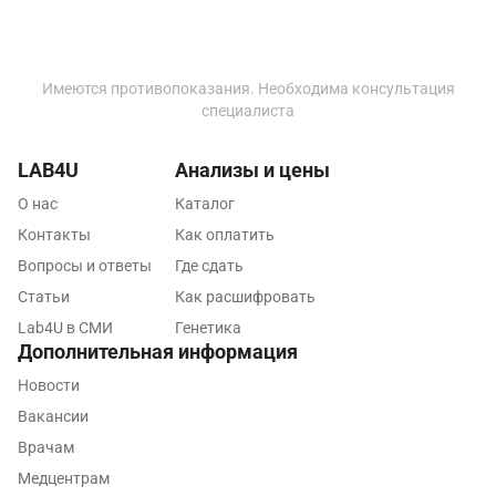
Орел
Оренбург
Орехово-Зуево
Имеются противопоказания. Необходима консультация
специалиста
Павловский посад
LAB4U
Анализы и цены
Пенза
О нас
Каталог
Пермь
Контакты
Как оплатить
Петрозаводск
Вопросы и ответы
Где сдать
Статьи
Как расшифровать
Подольск
Lab4U в СМИ
Генетика
Псков
Дополнительная информация
Новости
Пушкин
Вакансии
Пушкино
Врачам
Пятигорск
Медцентрам