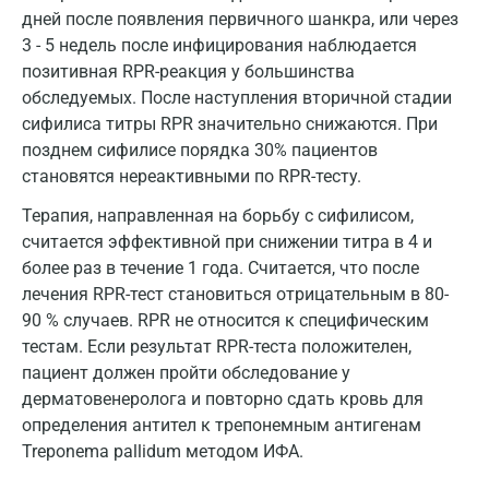
дней после появления первичного шанкра, или через
Набережные Челны
3 - 5 недель после инфицирования наблюдается
Наро-Фоминск
позитивная RPR-реакция у большинства
обследуемых. После наступления вторичной стадии
Нижневартовск
сифилиса титры RPR значительно снижаются. При
позднем сифилисе порядка 30% пациентов
Нижнекамск
становятся нереактивными по RPR-тесту.
Новокузнецк
Терапия, направленная на борьбу с сифилисом,
Новороссийск
считается эффективной при снижении титра в 4 и
более раз в течение 1 года. Считается, что после
Новосибирск
лечения RPR-тест становиться отрицательным в 80-
90 % случаев. RPR не относится к специфическим
Ногинск
тестам. Если результат RPR-теста положителен,
Обнинск
пациент должен пройти обследование у
дерматовенеролога и повторно сдать кровь для
Одинцово
определения антител к трепонемным антигенам
Омск
Treponema pallidum методом ИФА.