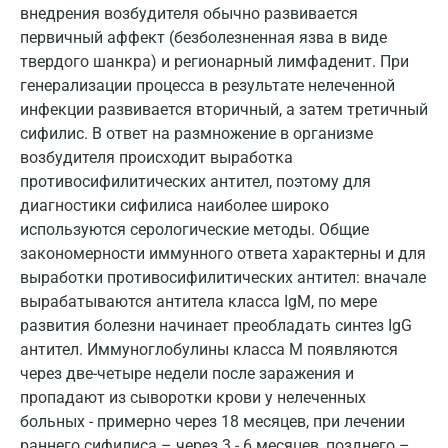
внедрения возбудителя обычно развивается
первичный аффект (безболезненная язва в виде
твердого шанкра) и регионарный лимфаденит. При
Москва
генерализации процесса в результате нелеченной
инфекции развивается вторичный, а затем третичный
Санкт-Петербург
сифилис. В ответ на размножение в организме
Нижний Новгород
возбудителя происходит выработка
противосифилитических антител, поэтому для
Казань
диагностики сифилиса наиболее широко
используются серологические методы. Общие
Альметьевск
закономерности иммунного ответа характерны и для
Апрелевка
выработки противосифилитических антител: вначале
вырабатываются антитела класса IgМ, по мере
Армавир
развития болезни начинает преобладать синтез IgG
антител. Иммуноглобулины класса М появляются
Астрахань
через две-четыре недели после заражения и
Балашиха
пропадают из сыворотки крови у нелеченных
больных - примерно через 18 месяцев, при лечении
Барнаул
раннего сифилиса – через 3 - 6 месяцев, позднего –