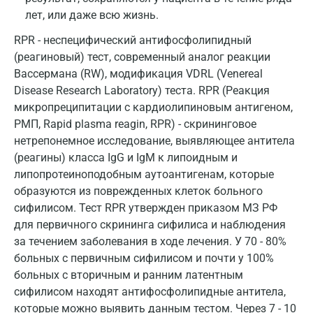
Красногорск
лет, или даже всю жизнь.
Краснодар
RPR - неспецифический антифосфолипидный
Красноярск
(реагиновый) тест, современный аналог реакции
Вассермана (RW), модификация VDRL (Venereal
Курск
Disease Research Laboratory) теста. RPR (Реакция
микропреципитации с кардиолипиновым антигеном,
Лабинск
РМП, Rapid plasma reagin, RPR) - скрининговое
Липецк
нетрепонемное исследование, выявляющее антитела
(реагины) класса IgG и IgM к липоидным и
Лобня
липопротеиноподобным аутоантигенам, которые
образуются из поврежденных клеток больного
Люберцы
сифилисом. Тест RPR утвержден приказом МЗ РФ
Майкоп
для первичного скрининга сифилиса и наблюдения
за течением заболевания в ходе лечения. У 70 - 80%
Мурино
больных с первичным сифилисом и почти у 100%
Мурманск
больных с вторичным и ранним латентным
сифилисом находят антифосфолипидные антитела,
Мытищи
которые можно выявить данным тестом. Через 7 - 10