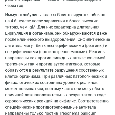
Брянск
через год.
Иммуноглобулины класса G синтезируются обычно
Великий Новгород
на 4-й неделе после заражения в более высоких
Видное
титрах, чем IgМ. Для них характерна длительная
циркуляция в организме, они обнаруживаются даже
Владимир
после клинического выздоровления. Сифилитические
Волгоград
антитела могут быть неспецифическими (реагины) и
специфическими (противотрепонемными). Реагины
Волжский
направлены как против липидных антигенов самой
трепонемы так и против аутоантигенов, которые
Вологда
образуются в результате разрушения собственных
Воронеж
клеток организма. При различных патологических и
физиологических состояниях уровень реагинов
Всеволожск
может повышаться, поэтому часто они могут быть
причиной ложноположительных результатов в ходе
Гатчина
серологических реакций на сифилис. Соответственно,
Геленджик
специфические противотрепонемные антитела
направлены только против Treponema pallidum.