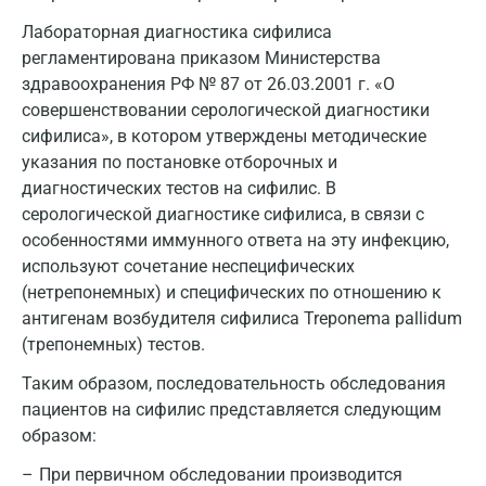
Голубое
Лабораторная диагностика сифилиса
Дзержинск
регламентирована приказом Министерства
здравоохранения РФ № 87 от 26.03.2001 г. «О
Дзержинский
совершенствовании серологической диагностики
Дмитров
сифилиса», в котором утверждены методические
указания по постановке отборочных и
Долгопрудный
диагностических тестов на сифилис. В
Домодедово
серологической диагностике сифилиса, в связи с
особенностями иммунного ответа на эту инфекцию,
Екатеринбург
используют сочетание неспецифических
(нетрепонемных) и специфических по отношению к
Жуковский
антигенам возбудителя сифилиса Treponema pallidum
Звенигород
(трепонемных) тестов.
Зеленоград
Таким образом, последовательность обследования
пациентов на сифилис представляется следующим
Иваново
образом:
Ивантеевка
При первичном обследовании производится