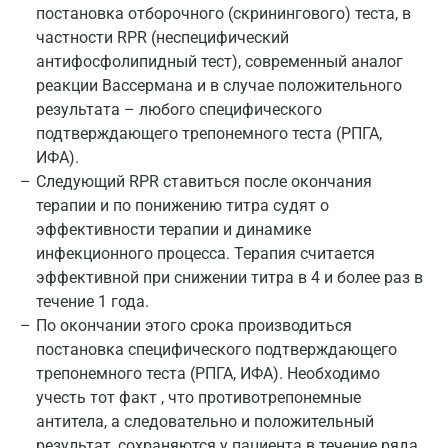
постановка отборочного (скринингового) теста, в
Ижевск
частности RPR (неспецифический
Истра
антифосфолипидный тест), современный аналог
реакции Вассермана и в случае положительного
Йошкар-Ола
результата – любого специфического
подтверждающего трепонемного теста (РПГА,
Калининград
ИФА).
Калуга
Следующий RPR ставиться после окончания
терапии и по понижению титра судят о
Кемерово
эффективности терапии и динамике
инфекционного процесса. Терапия считается
Ковров
эффективной при снижении титра в 4 и более раз в
Коломна
течение 1 года.
По окончании этого срока производиться
Королев
постановка специфического подтверждающего
Кострома
трепонемного теста (РПГА, ИФА). Необходимо
учесть тот факт , что противотрепонемные
Котельники
антитела, а следовательно и положительный
результат, сохраняются у пациента в течение ряда