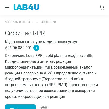
Анализы и цены
Инфекции
Сифилис RPR
Код в номенклатуре медицинских услуг:
i
A26.06.082.001
Синонимы: Lues RPR, rapid plasma reagin syphilis,
Кардиолипиновый антиген, реакция
микропреципитации РМП, современный аналог
реакции Вассермана (RW), Определение антител к
бледной трепонеме (Treponema pallidum) в
нетрепонемных тестах (RPR, РМП) (качественное и
полуколичественное исследование) в сыворотке
крови, микроосадочная реакция
360