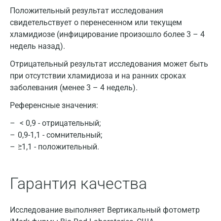
Москва
Положительный результат исследования
свидетельствует о перенесенном или текущем
Санкт-Петербург
хламидиозе (инфицирование произошло более 3 – 4
недель назад).
Нижний Новгород
Отрицательный результат исследования может быть
Казань
при отсутствии хламидиоза и на ранних сроках
Альметьевск
заболевания (менее 3 – 4 недель).
Апрелевка
Референсные значения:
< 0,9 - отрицательный;
Армавир
0,9-1,1 - сомнительный;
Астрахань
≥1,1 - положительный.
Балашиха
Гарантия качества
Барнаул
Брянск
Исследование выполняет Вертикальный фотометр
Великий Новгород