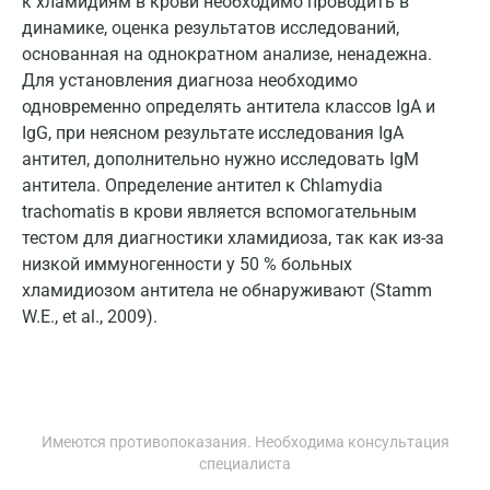
к хламидиям в крови необходимо проводить в
динамике, оценка результатов исследований,
Йошкар-Ола
основанная на однократном анализе, ненадежна.
Для установления диагноза необходимо
Калининград
одновременно определять антитела классов IgA и
Калуга
IgG, при неясном результате исследования IgA
антител, дополнительно нужно исследовать IgM
Кемерово
антитела. Определение антител к Chlamydia
Ковров
trachomatis в крови является вспомогательным
тестом для диагностики хламидиоза, так как из-за
Коломна
низкой иммуногенности у 50 % больных
хламидиозом антитела не обнаруживают (Stamm
Королев
W.E., et al., 2009).
Кострома
Котельники
Красногорск
Имеются противопоказания. Необходима консультация
специалиста
Краснодар