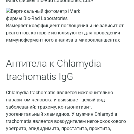
iMark фирмы Bio-Rad Laboratories, США
Видное
Владимир
Измеряет коэффициент поглощения и не зависит от
реагентов, которые используются для проведения
Волгоград
иммуноферментного анализа в микропланшентах
Волжский
Вологда
Антитела к Chlamydia
Воронеж
trachomatis IgG
Всеволожск
Гатчина
Chlamydia trachomatis является исключительно
паразитом человека и вызывает целый ряд
Геленджик
заболеваний: трахому, конъюнктивит,
урогенитальный хламидиоз. У мужчин Chlamydia
Голубое
trachomatis является возбудителем негонококкового
Дзержинск
уретрита, эпидидимита, простатита, проктита,