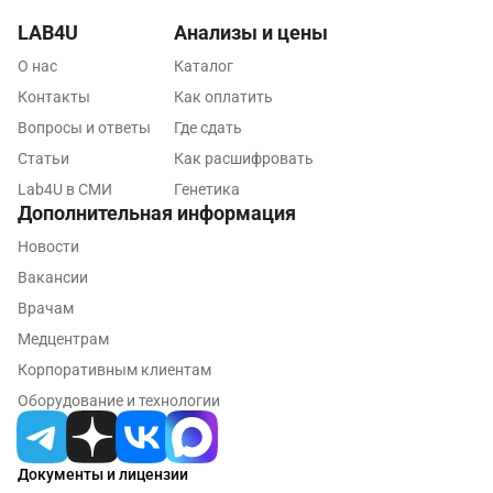
Красноярск
LAB4U
Анализы и цены
Курск
О нас
Каталог
Контакты
Как оплатить
Лабинск
Вопросы и ответы
Где сдать
Липецк
Статьи
Как расшифровать
Lab4U в СМИ
Генетика
Лобня
Дополнительная информация
Люберцы
Новости
Майкоп
Вакансии
Врачам
Мурино
Медцентрам
Мурманск
Корпоративным клиентам
Оборудование и технологии
Мытищи
Набережные Челны
Документы и лицензии
Наро-Фоминск