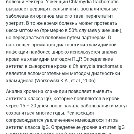
болезни Рейтера. У женщин Chlamydia trachomatis
Дзержинский
вызывает цервицит, сальпингит, воспалительные
заболевания органов малого таза, перигепатит,
Дмитров
уретрит. В то же время болезнь может протекать
Долгопрудный
бессимптомно (примерно в 50% случаев у женщин),
но передаваться половым путем партнерам. В
Домодедово
настоящее время для диагностики хламидийной
Екатеринбург
инфекции наиболее широко используется анализ
крови на хламидии методом ПЦР. Определение
Жуковский
антител в сыворотке крови к Chlamydia trachomatis
является вспомогательным методом диагностики
Звенигород
хламидиоза (Workowski K.A., et al., 2006).
Зеленоград
Анализ крови на хламидии позволяет выявить
Иваново
антитела класса IgG, которые появляются в крови
через 15 – 20 дней после начала заболевания и могут
Ивантеевка
сохраняться многие годы. Реинфекция
сопровождается увеличением имеющегося титра
Ижевск
антител класса IgG. Определение уровня антител IgG
Истра