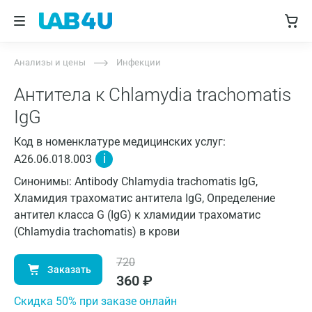
Анализы и цены
Инфекции
Антитела к Chlamydia trachomatis
IgG
Код в номенклатуре медицинских услуг:
i
A26.06.018.003
Синонимы: Antibody Chlamydia trachomatis IgG,
Хламидия трахоматис антитела IgG, Определение
антител класса G (IgG) к хламидии трахоматис
(Chlamydia trachomatis) в крови
720
Заказать
360
₽
Cкидка 50% при заказе онлайн