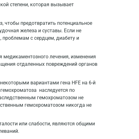
акой степени, которая вызывает
Домодедово
Екатеринбург
з, чтобы предотвратить потенциальное
удочная железа и суставы. Если не
Жуковский
, проблемам с сердцем, диабету и
Звенигород
я медикаментозного лечения, изменения
Зеленоград
ащения отдаленных повреждений органов
Иваново
Ивантеевка
некоторыми вариантами гена HFE на 6-й
п гемохроматоза наследуется по
Ижевск
наследственным гемохроматозом не
ледственным гемохроматозом никогда не
Истра
Йошкар-Ола
талости или слабости, являются общими
Калининград
леваний.