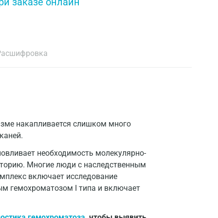
ри заказе онлайн
Расшифровка
низме накапливается слишком много
каней.
словливает необходимость молекулярно-
сторию. Многие люди с наследственным
комплекс включает исследование
ым гемохроматозом I типа и включает
ностика гемохроматоза
, чтобы выявить