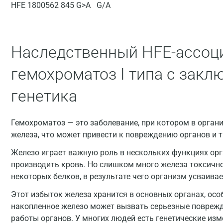
HFE 1800562 845 G>A G/A
Наследственный HFE-ассоц
гемохроматоз I типа с закл
генетика
Гемохроматоз — это заболевание, при котором в орга
железа, что может привести к повреждению органов и т
Железо играет важную роль в нескольких функциях орг
производить кровь. Но слишком много железа токсичн
некоторых белков, в результате чего организм усваива
Этот избыток железа хранится в основных органах, особ
накопленное железо может вызвать серьезные поврежд
работы органов. У многих людей есть генетические из