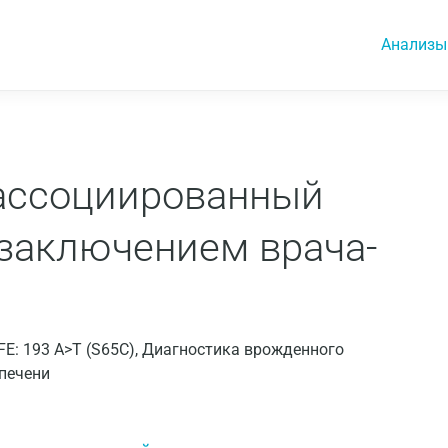
Анализы
ассоциированный
 заключением врача-
HFE: 193 А>T (S65C), Диагностика врожденного
печени