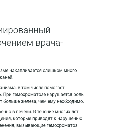
Волгоград
Волжский
Вологда
иированный
Воронеж
ючением врача-
Всеволожск
Гатчина
Геленджик
низме накапливается слишком много
каней.
Голубое
анизма, в том числе помогает
Дзержинск
о. При гемохроматозе нарушается роль
ет больше железа, чем ему необходимо.
Дзержинский
енно в печени. В течение многих лет
Дмитров
ения, которые приводят к нарушению
Долгопрудный
менения, вызывающие гемохроматоз.