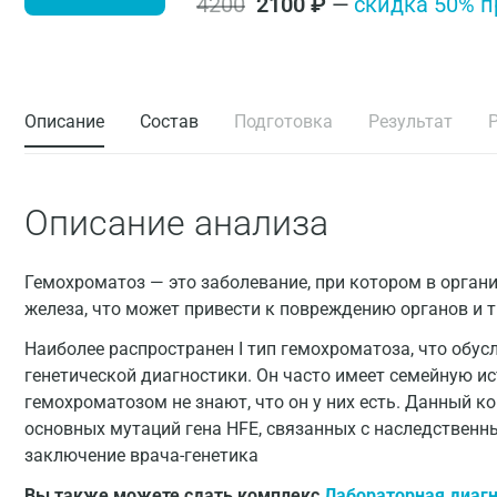
4200
2100
₽
—
cкидка 50% п
Описание
Состав
Подготовка
Результат
Описание анализа
Гемохроматоз — это заболевание, при котором в орга
железа, что может привести к повреждению органов и т
Наиболее распространен I тип гемохроматоза, что обу
генетической диагностики. Он часто имеет семейную и
гемохроматозом не знают, что он у них есть. Данный 
основных мутаций гена HFE, связанных с наследственн
заключение врача-генетика
Вы также можете сдать комплекс
Лабораторная диаг