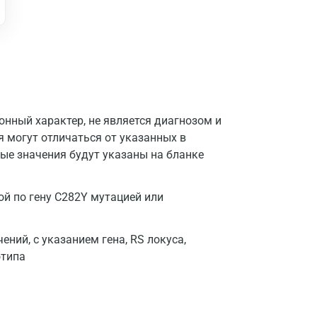
Казань
Альметьевск
Апрелевка
Армавир
нный характер, не является диагнозом и
Астрахань
я могут отличаться от указанных в
ые значения будут указаны на бланке
Балашиха
Барнаул
й по гену C282Y мутацией или
Брянск
ений, с указанием гена, RS локуса,
Великий Новгород
отипа
Видное
Владимир