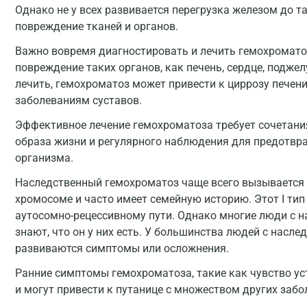
Однако не у всех развивается перегрузка железом до т
повреждение тканей и органов.
Важно вовремя диагностировать и лечить гемохромато
повреждение таких органов, как печень, сердце, поджел
лечить, гемохроматоз может привести к циррозу печени
заболеваниям суставов.
Эффективное лечение гемохроматоза требует сочетани
образа жизни и регулярного наблюдения для предотвр
организма.
Наследственный гемохроматоз чаще всего вызывается 
хромосоме и часто имеет семейную историю. Этот I ти
аутосомно-рецессивному пути. Однако многие люди с 
знают, что он у них есть. У большинства людей с нас
развиваются симптомы или осложнения.
Ранние симптомы гемохроматоза, такие как чувство ус
и могут привести к путанице с множеством других забо