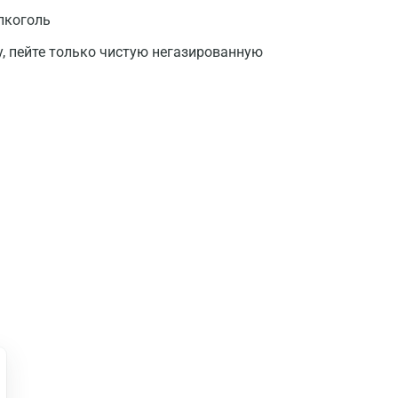
лкоголь
у, пейте только чистую негазированную
Москва
Санкт-Петербург
Нижний Новгород