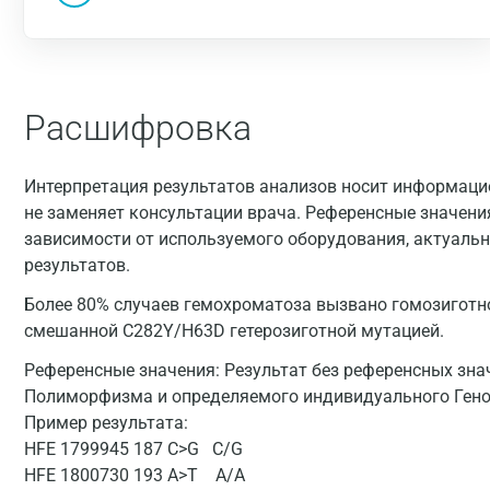
Расшифровка
Интерпретация результатов анализов носит информацио
не заменяет консультации врача. Референсные значени
зависимости от используемого оборудования, актуальн
результатов.
Более 80% случаев гемохроматоза вызвано гомозиготно
смешанной C282Y/H63D гетерозиготной мутацией.
Референсные значения:
Результат без референсных знач
Полиморфизма и определяемого индивидуального Ген
Пример результата:
HFE 1799945 187 C>G C/G
HFE 1800730 193 A>T A/A