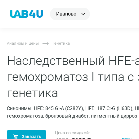
Иваново
Анализы и цены
Генетика
Наследственный HFE-
гемохроматоз I типа с
генетика
Синонимы: HFE: 845 G>A (C282Y), HFE: 187 С>G (H63D), 
гемохроматоза, бронзовый диабет, пигментный цирроз 
Цена со скидкой:
Заказать