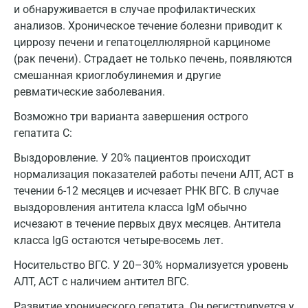
Домодедово
и обнаруживается в случае профилактических
анализов. Хроническое течение болезни приводит к
Екатеринбург
циррозу печени и гепатоцеллюлярной карциноме
(рак печени). Страдает не только печень, появляются
Жуковский
смешанная криоглобулинемия и другие
Звенигород
ревматические заболевания.
Зеленоград
Возможно три варианта завершения острого
гепатита С:
Иваново
Выздоровление. У 20% пациентов происходит
Ивантеевка
нормализация показателей работы печени АЛТ, АСТ в
течении 6-12 месяцев и исчезает РНК ВГС. В случае
Ижевск
выздоровления антитела класса IgM обычно
Истра
исчезают в течение первых двух месяцев. Антитела
класса IgG остаются четыре-восемь лет.
Йошкар-Ола
Носительство ВГС. У 20–30% нормализуется уровень
Калининград
АЛТ, АСТ с наличием антител ВГС.
Калуга
Развитие хронического гепатита. Он регистрируется у