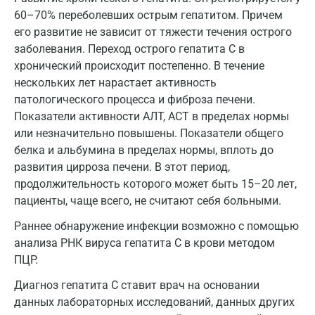
60–70% переболевших острым гепатитом. Причем
Кемерово
его развитие не зависит от тяжести течения острого
заболевания. Переход острого гепатита С в
Ковров
хронический происходит постепенно. В течение
Коломна
нескольких лет нарастает активность
патологического процесса и фиброза печени.
Королев
Показатели активности АЛТ, АСТ в пределах нормы
Кострома
или незначительно повышены. Показатели общего
белка и альбумина в пределах нормы, вплоть до
Котельники
развития цирроза печени. В этот период,
продолжительность которого может быть 15–20 лет,
Красногорск
пациенты, чаще всего, не считают себя больными.
Краснодар
Раннее обнаружение инфекции возможно с помощью
Красноярск
анализа РНК вируса гепатита С в крови методом
ПЦР.
Курск
Диагноз гепатита С ставит врач на основании
Лабинск
данных лабораторных исследований, данных других