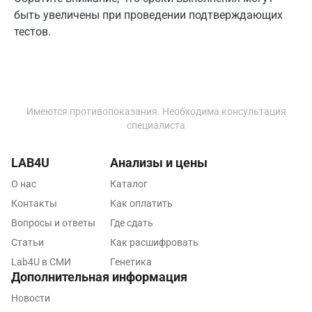
Пермь
быть увеличены при проведении подтверждающих
тестов.
Петрозаводск
Подольск
Псков
Имеются противопоказания. Необходима консультация
Пушкин
специалиста
Пушкино
LAB4U
Анализы и цены
Пятигорск
О нас
Каталог
Раменское
Контакты
Как оплатить
Вопросы и ответы
Где сдать
Реутов
Статьи
Как расшифровать
Ростов-на-Дону
Lab4U в СМИ
Генетика
Дополнительная информация
Рыбинск
Новости
Рязань