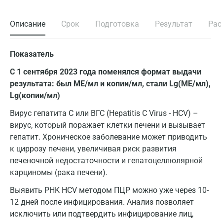
Описание
Срок
Подготовка
Результат
Ра
Показатель
С 1 сентября 2023 года поменялся формат выдачи
результата: был МЕ/мл и копии/мл, стали Lg(МЕ/мл),
Lg(копии/мл)
Вирус гепатита С или ВГС (Hepatitis C Virus - HCV) –
вирус, который поражает клетки печени и вызывает
гепатит. Хроническое заболевание может приводить
к циррозу печени, увеличивая риск развития
печеночной недостаточности и гепатоцеллюлярной
карциномы (рака печени).
Выявить PHK HCV методом ПЦР можно уже через 10-
12 дней после инфицирования. Анализ позволяет
исключить или подтвердить инфицирование лиц,