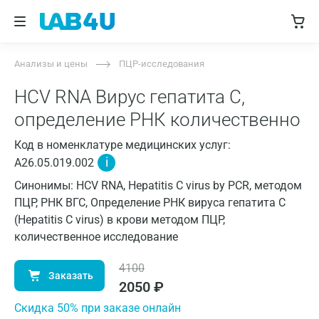
Анализы и цены
ПЦР-исследования
HCV RNA Вирус гепатита С,
определение РНК количественно
Код в номенклатуре медицинских услуг:
i
A26.05.019.002
Синонимы: HCV RNA, Hepatitis C virus by PCR, методом
ПЦР, РНК ВГС, Определение РНК вируса гепатита C
(Hepatitis C virus) в крови методом ПЦР,
количественное исследование
4100
Заказать
2050
₽
Cкидка 50% при заказе онлайн