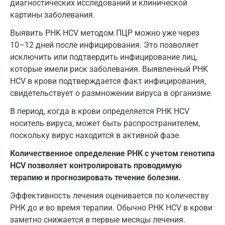
диагностических исследований и клинической
Липецк
картины заболевания.
Лобня
Выявить PHK HCV методом ПЦР можно уже через
10–12 дней после инфицирования. Это позволяет
Люберцы
исключить или подтвердить инфицирование лиц,
Майкоп
которые имели риск заболевания. Выявленный PHK
HCV в крови подтверждается факт инфицирования,
Мурино
свидетельствует о размножении вируса в организме.
Мурманск
В период, когда в крови определяется PHK HCV
носитель вируса, может быть распространителем,
Мытищи
поскольку вирус находится в активной фазе.
Набережные Челны
Количественное определение РНК с учетом генотипа
Наро-Фоминск
HCV позволяет контролировать проводимую
терапию и прогнозировать течение болезни.
Нижневартовск
Эффективность лечения оценивается по количеству
Нижнекамск
РНК до и во время терапии. Обычно РНК HCV в крови
заметно снижается в первые месяцы лечения.
Новокузнецк