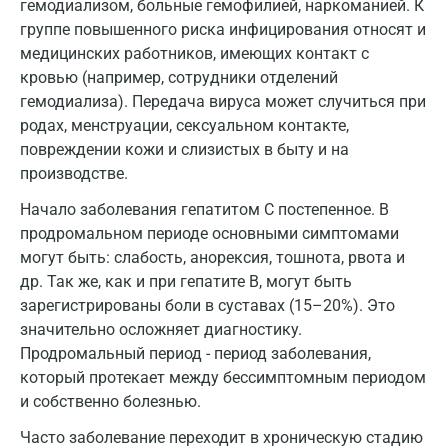
гемодиализом, больные гемофилией, наркоманией. К
группе повышенного риска инфицирования относят и
Волжский
медицинских работников, имеющих контакт с
Вологда
кровью (например, сотрудники отделений
гемодиализа). Передача вируса может случиться при
Воронеж
родах, менструации, сексуальном контакте,
Всеволожск
повреждении кожи и слизистых в быту и на
производстве.
Гатчина
Начало заболевания гепатитом С постепенное. В
Геленджик
продромальном периоде основными симптомами
могут быть: слабость, анорексия, тошнота, рвота и
Голубое
др. Так же, как и при гепатите В, могут быть
Дзержинск
зарегистрированы боли в суставах (15–20%). Это
значительно осложняет диагностику.
Дзержинский
Продромальный период - период заболевания,
который протекает между бессимптомным периодом
Дмитров
и собственно болезнью.
Долгопрудный
Часто заболевание переходит в хроническую стадию