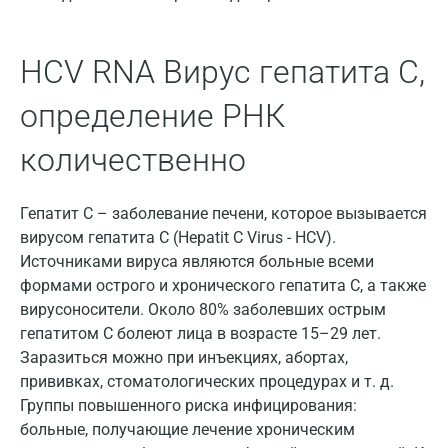
Казань
Альметьевск
HCV RNA Вирус гепатита С,
Апрелевка
определение РНК
Армавир
количественно
Астрахань
Балашиха
Гепатит С – заболевание печени, которое вызывается
вирусом гепатита С (Hepatit C Virus - HCV).
Барнаул
Источниками вируса являются больные всеми
Брянск
формами острого и хронического гепатита С, а также
вирусоносители. Около 80% заболевших острым
Великий Новгород
гепатитом С болеют лица в возрасте 15–29 лет.
Заразиться можно при инъекциях, абортах,
Видное
прививках, стоматологических процедурах и т. д.
Владимир
Группы повышенного риска инфицирования:
больные, получающие лечение хроническим
Волгоград