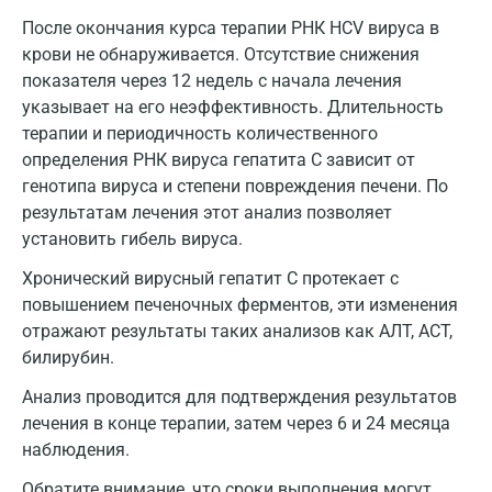
После окончания курса терапии РНК HCV вируса в
Новороссийск
крови не обнаруживается. Отсутствие снижения
Новосибирск
показателя через 12 недель с начала лечения
указывает на его неэффективность. Длительность
Ногинск
терапии и периодичность количественного
определения РНК вируса гепатита С зависит от
Обнинск
генотипа вируса и степени повреждения печени. По
Одинцово
результатам лечения этот анализ позволяет
установить гибель вируса.
Омск
Хронический вирусный гепатит С протекает с
Орел
повышением печеночных ферментов, эти изменения
отражают результаты таких анализов как АЛТ, АСТ,
Оренбург
билирубин.
Орехово-Зуево
Анализ проводится для подтверждения результатов
Павловский посад
лечения в конце терапии, затем через 6 и 24 месяца
наблюдения.
Пенза
Обратите внимание, что сроки выполнения могут