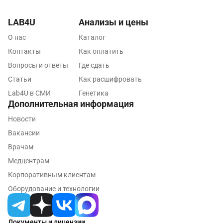
Санкт-Петербург
LAB4U
Анализы и цены
Нижний Новгород
О нас
Каталог
Казань
Контакты
Как оплатить
Вопросы и ответы
Где сдать
Альметьевск
Статьи
Как расшифровать
Апрелевка
Lab4U в СМИ
Генетика
Дополнительная информация
Армавир
Новости
Астрахань
Вакансии
Балашиха
Врачам
Медцентрам
Барнаул
Корпоративным клиентам
Брянск
Оборудование и технологии
Великий Новгород
Документы и лицензии