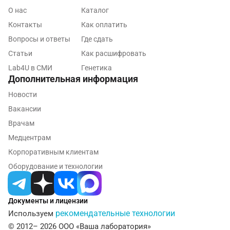
О нас
Каталог
Дмитров
Контакты
Как оплатить
Долгопрудный
Вопросы и ответы
Где сдать
Статьи
Как расшифровать
Домодедово
Lab4U в СМИ
Генетика
Дополнительная информация
Екатеринбург
Новости
Жуковский
Вакансии
Звенигород
Врачам
Медцентрам
Зеленоград
Корпоративным клиентам
Иваново
Оборудование и технологии
Ивантеевка
Ижевск
Документы и лицензии
рекомендательные технологии
Используем
Истра
© 2012– 2026 ООО «Ваша лаборатория»