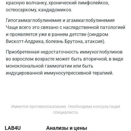
красную волчанку, хронический лимфолейкоз,
Видное
остеосаркому, кандидомикоз.
Владимир
Гипогаммаглобулинемия и агаммаглобулинемия
Чаще всего это связано с наследственной патологией
Волгоград
и проявляется уже в раннем детстве (синдром
Волжский
Вискотт-Алдриха, болезнь Брутона, атаксия).
Вологда
Приобретенная недостаточность иммуноглобулинов
во взрослом возрасте может быть вторичной, в виде
Воронеж
моноклональной гаммопатии или быть
индуцированной иммуносупрессивной терапией.
Всеволожск
Гатчина
Геленджик
Имеются противопоказания. Необходима консультация
Голубое
специалиста
Дзержинск
LAB4U
Анализы и цены
Дзержинский