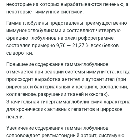
некоторые из которых вырабатываются печенью, а
Санкт-Петербург
некоторые - иммунной системой.
Гамма глобулины представлены преимущественно
Нижний Новгород
иммуноноглобулинами и составляют четвертую
Казань
фракцию глобулинов на электрофореграмме,
составляя примерно 9,76 — 21,27 % всех белков
Альметьевск
сыворотки.
Апрелевка
Повышение содержания гамма-глобулинов
отмечается при реакции системы иммунитета, когда
Армавир
происходит выработка антител и аутоантител (при
Астрахань
вирусных и бактериальных инфекциях, воспалении,
коллагенозе, разрушении тканей и ожогах).
Балашиха
Значительная гипергаммаглобулинемия характерна
Барнаул
для хронических активных гепатитов и циррозов
печени.
Брянск
Увеличение содержания гамма-глобулинов
Великий Новгород
сопровождает ревтматоидный артрит, системуню