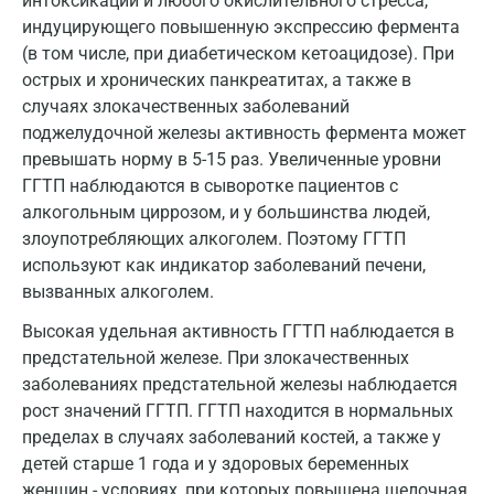
интоксикации и любого окислительного стресса,
индуцирующего повышенную экспрессию фермента
Мурманск
(в том числе, при диабетическом кетоацидозе). При
Мытищи
острых и хронических панкреатитах, а также в
случаях злокачественных заболеваний
Набережные Челны
поджелудочной железы активность фермента может
превышать норму в 5-15 раз. Увеличенные уровни
Наро-Фоминск
ГГТП наблюдаются в сыворотке пациентов с
Нижневартовск
алкогольным циррозом, и у большинства людей,
злоупотребляющих алкоголем. Поэтому ГГТП
Нижнекамск
используют как индикатор заболеваний печени,
вызванных алкоголем.
Новокузнецк
Высокая удельная активность ГГТП наблюдается в
Новороссийск
предстательной железе. При злокачественных
Новосибирск
заболеваниях предстательной железы наблюдается
рост значений ГГТП. ГГТП находится в нормальных
Ногинск
пределах в случаях заболеваний костей, а также у
детей старше 1 года и у здоровых беременных
Обнинск
женщин - условиях, при которых повышена щелочная