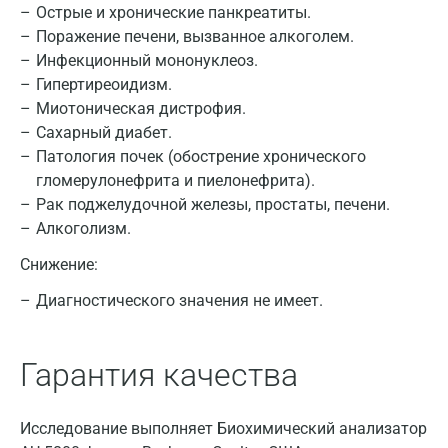
Острые и хронические панкреатиты.
Поражение печени, вызванное алкоголем.
Инфекционный мононуклеоз.
Гипертиреоидизм.
Миотоническая дистрофия.
Сахарный диабет.
Патология почек (обострение хронического
Москва
гломерулонефрита и пиелонефрита).
Рак поджелудочной железы, простаты, печени.
Санкт-Петербург
Алкоголизм.
Нижний Новгород
Снижение:
Казань
Диагностического значения не имеет.
Альметьевск
Апрелевка
Гарантия качества
Армавир
Исследование выполняет Биохимический анализатор
Астрахань