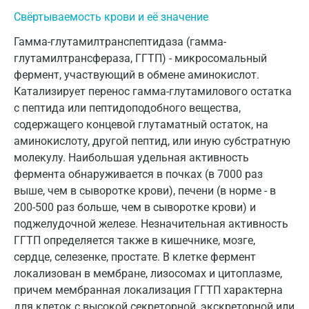
Гатчина
Свёртываемость крови и её значение
Геленджик
Гамма-глутамилтранспептидаза (гамма-
глутамилтрансфераза, ГГТП) - микросомальный
Голубое
фермент, участвующий в обмене аминокислот.
Дзержинск
Катализирует перенос гамма-глутамилового остатка
с пептида или пептидоподобного вещества,
Дзержинский
содержащего концевой глутаматный остаток, на
аминокислоту, другой пептид, или иную субстратную
Дмитров
молекулу. Наибольшая удельная активность
Долгопрудный
фермента обнаруживается в почках (в 7000 раз
выше, чем в сыворотке крови), печени (в норме - в
Домодедово
200-500 раз больше, чем в сыворотке крови) и
Екатеринбург
поджелудочной железе. Незначительная активность
ГГТП определяется также в кишечнике, мозге,
Жуковский
сердце, селезенке, простате. В клетке фермент
локализован в мембране, лизосомах и цитоплазме,
Звенигород
причем мембранная локализация ГГТП характерна
Зеленоград
для клеток с высокой секреторной, экскреторной или