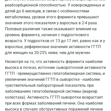
реабсорбционной способностью. У новорожденных и
Иваново
детей до 6 месяцев, в связи с особенностями
метаболизма, уровни этого фермента превышают
Ивантеевка
значения этого показателя у взрослых в 2-4 раза.
Ижевск
Половые различия также оказывают влияние на
уровень фермента, начиная с подросткового
Истра
возраста. У подростков от 13 до 17 лет, равно как и у
Йошкар-Ола
взрослых, референсные значения активности ГГТП
для женщин на 20-25% ниже, чем для мужчин.
Калининград
Несмотря на то, что активность фермента наиболее
Калуга
высока в почках, источник сывороточной активности
ГГТП - преимущественно гепатобилиарная система, и
Кемерово
увеличение значений ГГТП в сыворотке - наиболее
Ковров
чувствительный лабораторный показатель при
заболеваниях гепатобилиарной системы (маркер
Коломна
холестаза). Активность ГГТП сыворотки возрастает
при всех формах заболеваний печени. Она наиболее
Королев
высока в случаях обструктивных поражений печени