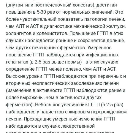
Кострома
(внутри- или постпеченочный холестаз), достигая
повышения в 5-30 раз от нормальных значений. Это
Котельники
более чувствительный показатель патологии печени,
чем АЛТ и ACT в диагностике механической желтухи,
Красногорск
холангитов и холециститов. Повышение ГГТП в этих
Краснодар
случаях наблюдается раньше и сохраняется дольше,
чем других печеночных ферментов. Умеренное
Красноярск
повышение ГГТП наблюдается при инфекционных
Курск
гепатитах (в 2-5 раз выше нормы) - в этих случаях
определение ГГТП менее полезно, чем АЛТ и ACT.
Лабинск
Высокие уровни ГГТП наблюдаются при первичных и
вторичных неопластических заболеваниях печени
Липецк
(изменения в активности ГГТП наблюдаются ранее и
Лобня
более выражены, чем в активности других
ферментов). Небольшое увеличение ГГТП (в 2-5 раз)
Люберцы
наблюдается у пациентов с жировым перерождением
печени. Преходящие умеренные изменения ГГТП
Майкоп
наблюдаются в случаях лекарственной
Мурино