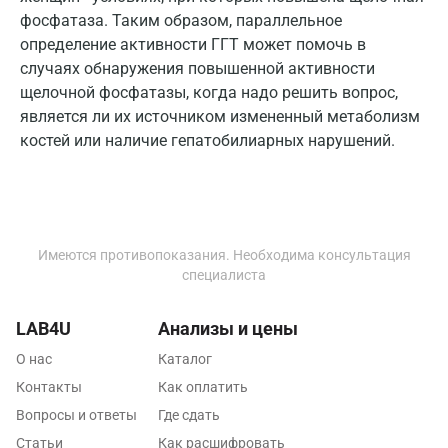
Одинцово
фосфатаза. Таким образом, параллельное
определение активности ГГТ может помочь в
Омск
случаях обнаружения повышенной активности
Орел
щелочной фосфатазы, когда надо решить вопрос,
является ли их источником измененный метаболизм
Оренбург
костей или наличие гепатобилиарных нарушений.
Орехово-Зуево
Павловский посад
Пенза
Имеются противопоказания. Необходима консультация
специалиста
Пермь
Петрозаводск
LAB4U
Анализы и цены
О нас
Каталог
Подольск
Контакты
Как оплатить
Псков
Вопросы и ответы
Где сдать
Пушкин
Статьи
Как расшифровать