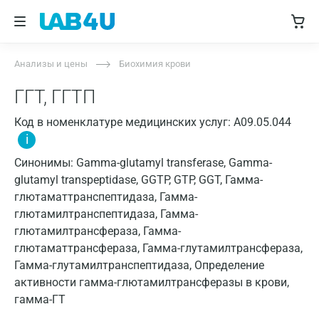
Анализы и цены
Биохимия крови
ГГТ, ГГТП
Код в номенклатуре медицинских услуг: A09.05.044
i
Синонимы: Gamma-glutamyl transferase, Gamma-
glutamyl transpeptidase, GGTP, GTP, GGT, Гамма-
глютаматтранспептидаза, Гамма-
глютамилтранспептидаза, Гамма-
глютамилтрансфераза, Гамма-
глютаматтрансфераза, Гамма-глутамилтрансфераза,
Гамма-глутамилтранспептидаза, Определение
активности гамма-глютамилтрансферазы в крови,
гамма-ГТ