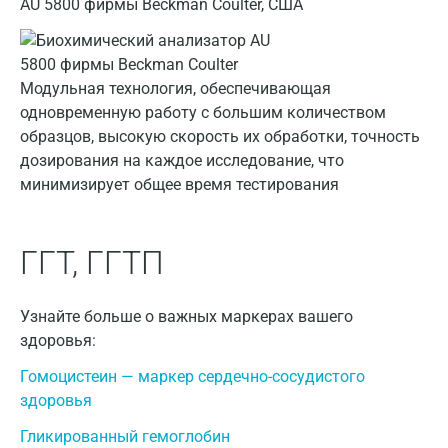
AU 5800 фирмы Beckman Coulter, США
Балашиха
Барнаул
Модульная технология, обеспечивающая
Брянск
одновременную работу с большим количеством
образцов, высокую скорость их обработки, точность
Великий Новгород
дозирования на каждое исследование, что
минимизирует общее время тестирования
Видное
Владимир
ГГТ, ГГТП
Волгоград
Волжский
Узнайте больше о важных маркерах вашего
здоровья:
Вологда
Гомоцистеин — маркер сердечно-сосудистого
Воронеж
здоровья
Всеволожск
Гликированный гемоглобин