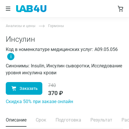
Анализы и цены
Гормоны
Инсулин
Код в номенклатуре медицинских услуг: A09.05.056
i
Синонимы: Insulin, Инсулин сыворотки, Исследование
уровня инсулина крови
740
Заказать
370
₽
Cкидка 50% при заказе онлайн
Описание
Срок
Подготовка
Результат
Ра