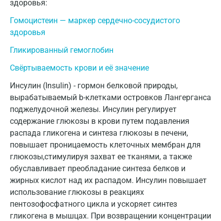
здоровья:
Геленджик
Гомоцистеин — маркер сердечно-сосудистого
Голубое
здоровья
Дзержинск
Гликированный гемоглобин
Свёртываемость крови и её значение
Дзержинский
Инсулин (Insulin) - гормон белковой природы,
Дмитров
вырабатываемый b-клетками островков Лангерганса
Долгопрудный
поджелудочной железы. Инсулин регулирует
содержание глюкозы в крови путем подавления
Домодедово
распада гликогена и синтеза глюкозы в печени,
повышает проницаемость клеточных мембран для
Екатеринбург
глюкозы,стимулируя захват ее тканями, а также
Жуковский
обуславливает преобладание синтеза белков и
жирных кислот над их распадом. Инсулин повышает
Звенигород
использование глюкозы в реакциях
Зеленоград
пентозофосфатного цикла и ускоряет синтез
гликогена в мышцах. При возвращении концентрации