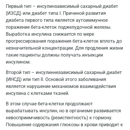
Первый тип – инсулинзависимый сахарный диабет
Котельники
(ИЗСД) или диабет типа I. Причиной развития
Красногорск
диабета первого типа является аутоиммунное
поражение бета-клеток поджелудочной железы.
Краснодар
Выработка инсулина снижается по мере
Красноярск
прогрессирования поражения бета-клеток вплоть до
незначительной концентрации. Для продления жизни
Курск
такие пациенты должны получать инъекции
инсулином.
Лабинск
Второй тип – инсулиннезависимый сахарный диабет
Липецк
(ИНСД) или тип II. Основой этого заболевания
Лобня
является нарушение механизмов взаимодействия
инсулина с клетками тканей.
Люберцы
В этом случае бета-клетки продолжают
Майкоп
вырабатывать инсулин, но в организме развивается
невосприимчивость (резистентность) к гормону.
Мурино
Повышение содержания глюкозы в крови приводит к