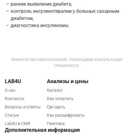
раннее выявление диабета,
Омск
контроль инсулинотерапии у больных сахарным
диабетом,
Орел
диагностика инсулиномы.
Оренбург
Орехово-Зуево
Павловский посад
Имеются противопоказания. Необходима консультация
Пенза
специалиста
Пермь
LAB4U
Анализы и цены
Петрозаводск
О нас
Каталог
Контакты
Как оплатить
Подольск
Вопросы и ответы
Где сдать
Псков
Статьи
Как расшифровать
Пушкин
Lab4U в СМИ
Генетика
Дополнительная информация