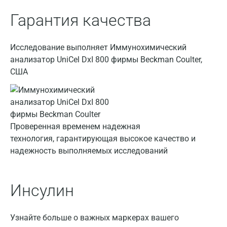
Балашиха
Гарантия качества
Барнаул
Брянск
Исследование выполняет Иммунохимический
анализатор UniCel DxI 800 фирмы Beckman Coulter,
Великий Новгород
США
Видное
Владимир
Волгоград
Проверенная временем надежная
технология, гарантирующая высокое качество и
Волжский
надежность выполняемых исследований
Вологда
Воронеж
Инсулин
Всеволожск
Узнайте больше о важных маркерах вашего
Гатчина