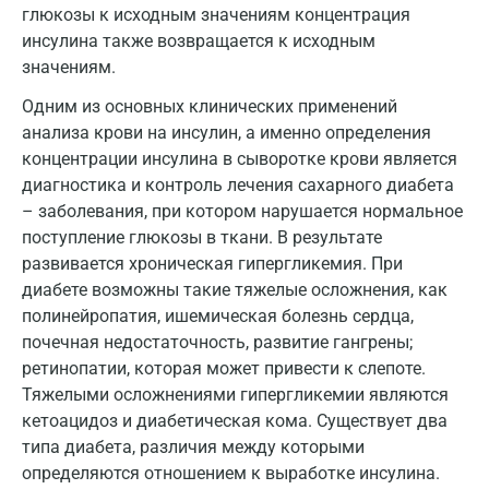
Иваново
глюкозы к исходным значениям концентрация
инсулина также возвращается к исходным
Ивантеевка
значениям.
Ижевск
Одним из основных клинических применений
Истра
анализа крови на инсулин, а именно определения
концентрации инсулина в сыворотке крови является
Йошкар-Ола
диагностика и контроль лечения сахарного диабета
– заболевания, при котором нарушается нормальное
Калининград
поступление глюкозы в ткани. В результате
Калуга
развивается хроническая гипергликемия. При
диабете возможны такие тяжелые осложнения, как
Кемерово
полинейропатия, ишемическая болезнь сердца,
почечная недостаточность, развитие гангрены;
Ковров
ретинопатии, которая может привести к слепоте.
Коломна
Тяжелыми осложнениями гипергликемии являются
кетоацидоз и диабетическая кома. Существует два
Королев
типа диабета, различия между которыми
Кострома
определяются отношением к выработке инсулина.