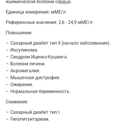
ишемической болезни сердца.
Единица измерения:
мМЕ/л
Референсные значения:
2,6 - 24,9 мМЕ/л
Повышение:
Москва
Сахарный диабет тип II (начало заболевания).
Инсулинома.
Санкт-Петербург
Синдром Иценко-Кушинга.
Нижний Новгород
Болезни печени.
Акромегалия.
Казань
Мышечная дистрофия.
Ожирение.
Альметьевск
Нормальная беременность.
Апрелевка
Снижение:
Армавир
Сахарный диабет тип I.
Астрахань
Гипопитуитаризм.