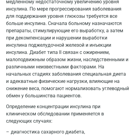
Мурманск
медленному недостаточному увеличению уровня
инсулина. По мере прогрессирования заболевания
Мытищи
для поддержания уровня глюкозы требуется все
больше инсулина. Сначала больному назначаются
Набережные Челны
препараты, стимулирующие его выработку, а затем
Наро-Фоминск
при декомпенсации и нарушении выработки
инсулина поджелудочной железой и инъекции
Нижневартовск
инсулина. Диабет типа II связан с ожирением,
малоподвижным образом жизни, наследственными и
Нижнекамск
различными неизвестными факторами. На
Новокузнецк
начальных стадиях заболевания специальная диета
и адекватные физические нагрузки, влияющие на
Новороссийск
снижение веса, помогают нормализовать углеводный
Новосибирск
обмен у большинства пациентов.
Определение концентрации инсулина при
Ногинск
клиническом обследовании применяется в
Обнинск
следующих случаях:
Одинцово
диагностика сахарного диабета,