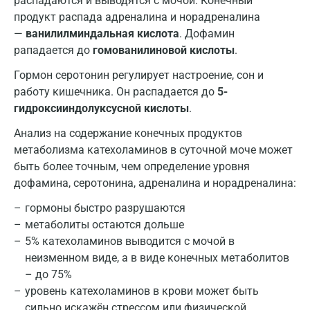
распадаются и выводятся с мочой. Конечный
продукт распада адреналина и норадреналина
Кемерово
—
ванилилминдальная кислота
. Дофамин
Ковров
рападается до
гомованилиновой кислоты
.
Гормон серотонин регулирует настроение, сон и
Коломна
работу кишечника. Он распадается до
5-
Королев
гидроксииндолуксусной кислоты
.
Кострома
Анализ на содержание конечных продуктов
метаболизма катехоламинов в суточной моче может
Котельники
быть более точным, чем определение уровня
дофамина, серотонина, адреналина и норадреналина:
Красногорск
гормоны быстро разрушаются
Краснодар
метаболиты остаются дольше
Красноярск
5% катехоламинов выводится с мочой в
неизменном виде, а в виде конечных метаболитов
Курск
– до 75%
уровень катехоламинов в крови может быть
Лабинск
сильно искажён стрессом или физической