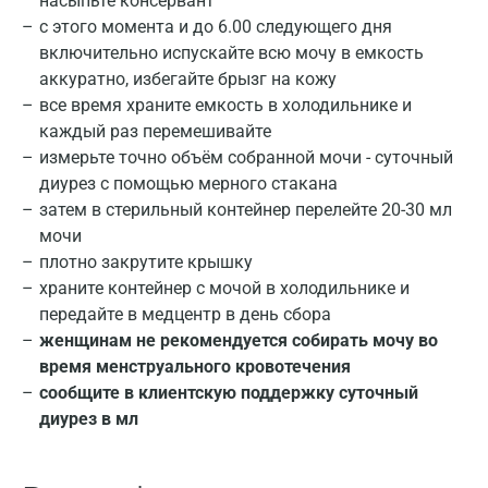
насыпьте консервант
Казань
с этого момента и до 6.00 следующего дня
включительно испускайте всю мочу в емкость
Альметьевск
аккуратно, избегайте брызг на кожу
Апрелевка
все время храните емкость в холодильнике и
каждый раз перемешивайте
Армавир
измерьте точно объём собранной мочи - суточный
Астрахань
диурез с помощью мерного стакана
затем в стерильный контейнер перелейте 20-30 мл
Балашиха
мочи
плотно закрутите крышку
Барнаул
храните контейнер с мочой в холодильнике и
Брянск
передайте в медцентр в день сбора
женщинам не рекомендуется собирать мочу во
Великий Новгород
время менструального кровотечения
сообщите в клиентскую поддержку суточный
Видное
диурез в мл
Владимир
Волгоград