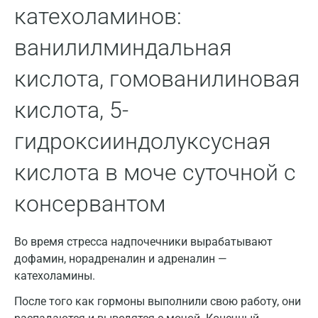
Домодедово
катехоламинов:
Екатеринбург
ванилилминдальная
Жуковский
кислота, гомованилиновая
Звенигород
кислота, 5-
Зеленоград
гидроксииндолуксусная
Иваново
кислота в моче суточной с
Ивантеевка
консервантом
Ижевск
Истра
Во время стресса надпочечники вырабатывают
Йошкар-Ола
дофамин, норадреналин и адреналин —
катехоламины.
Калининград
После того как гормоны выполнили свою работу, они
Калуга