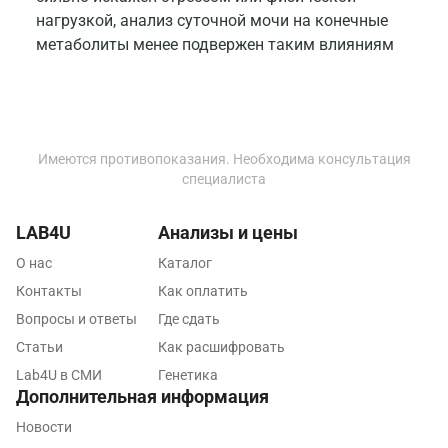
Липецк
нагрузкой, анализ суточной мочи на конечные
метаболиты менее подвержен таким влияниям
Лобня
Люберцы
Майкоп
Имеются противопоказания. Необходима консультация
Мурино
специалиста
Мурманск
LAB4U
Анализы и цены
Мытищи
О нас
Каталог
Набережные Челны
Контакты
Как оплатить
Вопросы и ответы
Где сдать
Наро-Фоминск
Статьи
Как расшифровать
Нижневартовск
Lab4U в СМИ
Генетика
Дополнительная информация
Нижнекамск
Новости
Новокузнецк