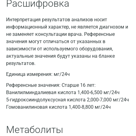
Расшифровка
Волжский
Интерпретация результатов анализов носит
Вологда
информационный характер, не является диагнозом и
Воронеж
не заменяет консультации врача. Референсные
значения могут отличаться от указанных в
Всеволожск
зависимости от используемого оборудования,
актуальные значения будут указаны на бланке
Гатчина
результатов.
Геленджик
Единица измерения:
мг/24ч
Голубое
Референсные значения:
Старше 16 лет:
Дзержинск
Ванилилминдалиевая кислота 1,400-6,500 мг/24ч
5-гидроксииндолуксусная кислота 2,000-7,000 мг/24ч
Дзержинский
Гомованилиновая кислота 1,400-8,800 мг/24ч
Дмитров
Метаболиты
Долгопрудный