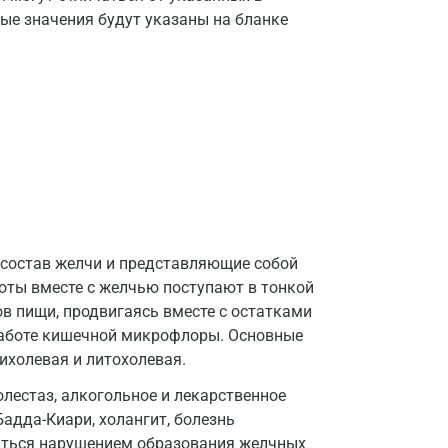
Великий Новгород
ые значения будут указаны на бланке
Видное
Владимир
Волгоград
Волжский
Вологда
Воронеж
 состав желчи и представляющие собой
оты вместе с желчью поступают в тонкой
Всеволожск
в пищи, продвигаясь вместе с остатками
Гатчина
работе кишечной микрофлоры. Основные
ихолевая и литохолевая.
Геленджик
олестаз, алкогольное и лекарственное
Голубое
адда-Киари, холангит, болезнь
аться нарушением образования желчных
Дзержинск