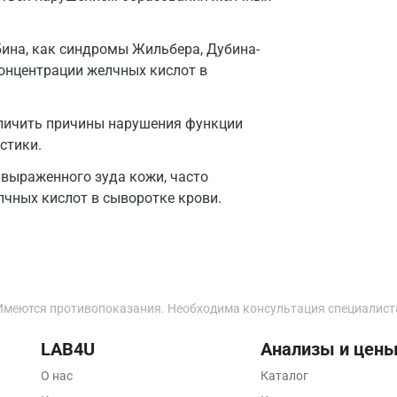
Дзержинский
бина, как синдромы Жильбера, Дубина-
Дмитров
онцентрации желчных кислот в
Долгопрудный
зличить причины нарушения функции
Домодедово
остики.
Екатеринбург
 выраженного зуда кожи, часто
чных кислот в сыворотке крови.
Жуковский
Звенигород
Зеленоград
Иваново
Имеются противопоказания. Необходима консультация специалист
Ивантеевка
LAB4U
Анализы и цен
Ижевск
О нас
Каталог