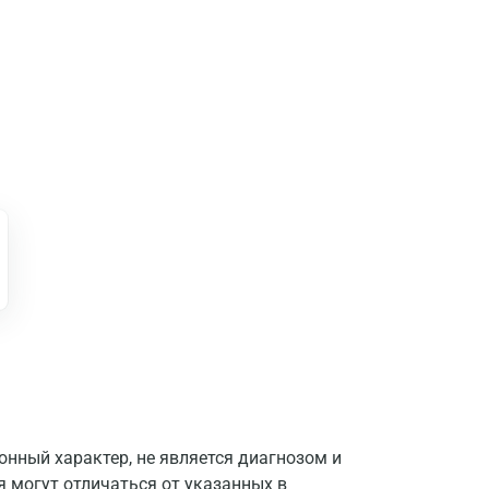
Москва
Санкт-Петербург
Нижний Новгород
Казань
Альметьевск
Апрелевка
Армавир
Астрахань
Балашиха
Барнаул
нный характер, не является диагнозом и
Брянск
я могут отличаться от указанных в