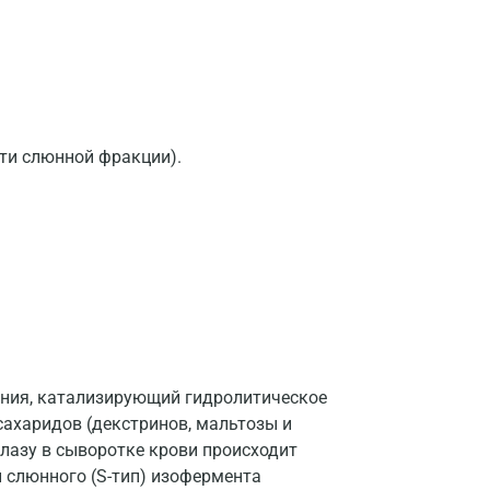
Гатчина
Геленджик
Голубое
ти слюнной фракции).
Дзержинск
Дзержинский
Дмитров
Долгопрудный
Домодедово
Екатеринбург
рения, катализирующий гидролитическое
сахаридов (декстринов, мальтозы и
Жуковский
лазу в сыворотке крови происходит
Звенигород
и слюнного (S-тип) изофермента