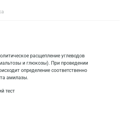
ка
олитическое расщепление углеводов
 мальтозы и глюкозы). При проведении
оисходит определение соответственно
нта амилазы.
й тест