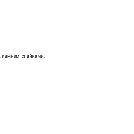
 камнем, спайками.
Москва
Санкт-Петербург
Нижний Новгород
Казань
Альметьевск
Апрелевка
Армавир
.