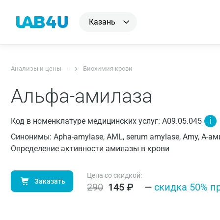
Казань
Анализы и цены
Биохимия крови
Альфа-амилаза
i
Код в номенклатуре медицинских услуг: A09.05.045
Синонимы: Apha-amylase, AML, serum amylase, Amy, Α-ам
Определение активности амилазы в крови
Цена со скидкой:
Заказать
290
145
₽
—
cкидка 50% п