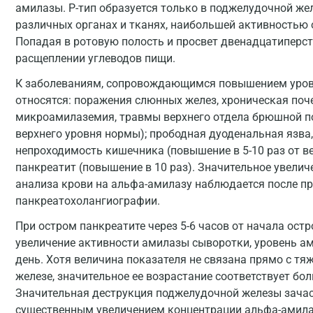
амилазы. Р-тип образуется только в поджелудочной жел
различных органах и тканях, наибольшей активностью
Попадая в ротовую полость и просвет двенадцатиперст
расщеплении углеводов пищи.
К заболеваниям, сопровождающимся повышением уровн
относятся: поражения слюнных желез, хроническая поч
микроамилаземия, травмы верхнего отдела брюшной по
верхнего уровня нормы); прободная дуоденальная язва,
непроходимость кишечника (повышение в 5-10 раз от в
панкреатит (повышение в 10 раз). Значительное увели
анализа крови на альфа-амилазу наблюдается после п
панкреатохолангиографии.
При остром панкреатите через 5-6 часов от начала ост
увеличение активности амилазы сыворотки, уровень ам
день. Хотя величина показателя не связана прямо с т
железе, значительное ее возрастание соответствует бо
Значительная деструкция поджелудочной железы зача
существенным увеличением концентрации альфа-амилазы