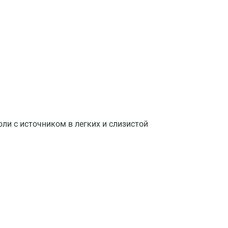
Астрахань
Балашиха
Барнаул
Брянск
Великий Новгород
Видное
ли с источником в легких и слизистой
Владимир
Волгоград
Волжский
Вологда
Воронеж
Всеволожск