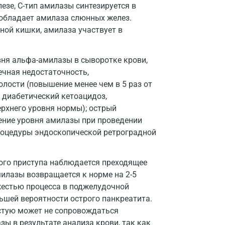
езе, С-тип амилазы синтезируется в
Зеленоград
 обладает амилаза слюнных желез.
Иваново
ной кишки, амилаза участвует в
Ивантеевка
я альфа-амилазы в сыворотке крови,
Ижевск
ечная недостаточность,
лости (повышение менее чем в 5 раз от
Истра
 диабетический кетоацидоз,
Йошкар-Ола
ерхнего уровня нормы); острый
чение уровня амилазы при проведении
Калининград
роцедуры эндоскопической ретроградной
Калуга
рого приступа наблюдается преходящее
Кемерово
илазы возвращается к норме на 2-5
Ковров
яжестью процесса в поджелудочной
льшей вероятности острого панкреатита.
Коломна
стую может не сопровождаться
 в результате анализа крови, так как
Королев