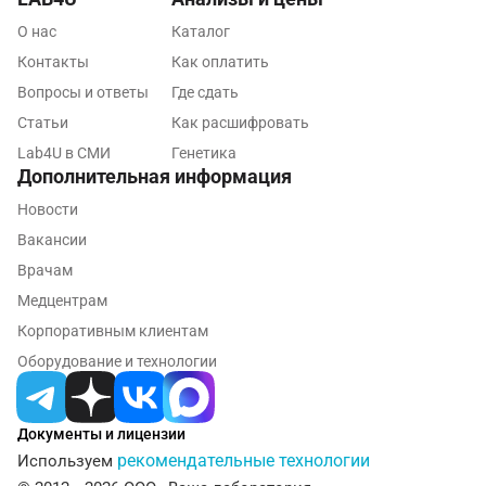
Псков
О нас
Каталог
Пушкин
Контакты
Как оплатить
Вопросы и ответы
Где сдать
Пушкино
Статьи
Как расшифровать
Пятигорск
Lab4U в СМИ
Генетика
Дополнительная информация
Раменское
Новости
Реутов
Вакансии
Ростов-на-Дону
Врачам
Медцентрам
Рыбинск
Корпоративным клиентам
Рязань
Оборудование и технологии
Самара
Документы и лицензии
Саратов
рекомендательные технологии
Используем
Сергиев Посад