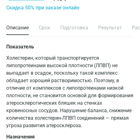
Cкидка 50% при заказе онлайн
Описание
Срок
Подготовка
Результат
Ра
Показатель
Холестерин, который транспортируется
липопротеинами высокой плотности (ЛПВП) не
выпадает в осадок, поскольку такой комплекс
обладает хорошей растворимостью. Поэтому, в
отличие от комплексов с липопротеинами низкой
плотности, не становится основой для формирования
атеросклеротических бляшек на стенках
кровеносных сосудов. Нарушение баланса, снижение
количества холестерин-ЛПВП соединений — прямая
угроза развития атеросклероза.
Назначения