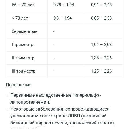
Армавир
66 – 70 лет
0,78 – 1,94
0,91 – 2,48
Астрахань
> 70 лет
0,8 – 1,94
0,85 – 2,38
Балашиха
беременные
-
Барнаул
I триместр
-
1,04 – 2,03
Брянск
II триместр
-
1,35 – 2,26
Великий Новгород
Видное
III триместр
-
1,25 – 2,26
Владимир
Повышение:
Волгоград
Первичные наследственные гипер-альфа-
липопротеинемии.
Волжский
Некоторые заболевания, сопровождающиеся
Вологда
увеличением холестерина-ЛПВП (первичный
билиарный цирроз печени, хронический гепатит,
Воронеж