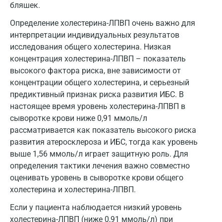
бляшек.
Майкоп
Определение холестерина-ЛПВП очень важно для
Мурино
интерпретации индивидуальных результатов
Мурманск
исследования общего холестерина. Низкая
концентрация холестерина-ЛПВП – показатель
Мытищи
высокого фактора риска, вне зависимости от
концентрации общего холестерина, и серьезный
Набережные Челны
предиктивный признак риска развития ИБС. В
Наро-Фоминск
настоящее время уровень холестерина-ЛПВП в
сыворотке крови ниже 0,91 ммоль/л
Нижневартовск
рассматривается как показатель высокого риска
Нижнекамск
развития атеросклероза и ИБС, тогда как уровень
выше 1,56 ммоль/л играет защитную роль. Для
Новокузнецк
определения тактики лечения важно совместно
оценивать уровень в сыворотке крови общего
Новороссийск
холестерина и холестерина-ЛПВП.
Новосибирск
Если у пациента наблюдается низкий уровень
Ногинск
холестерина-ЛПВП (ниже 0,91 ммоль/л) при