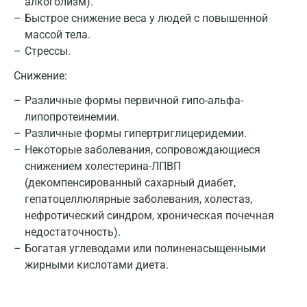
алкоголизм).
Быстрое снижение веса у людей с повышенной
Всеволожск
массой тела.
Гатчина
Стрессы.
Геленджик
Снижение:
Различные формы первичной гипо-альфа-
Голубое
липопротеинемии.
Дзержинск
Различные формы гипертриглицеридемии.
Некоторые заболевания, сопровождающиеся
Дзержинский
снижением холестерина-ЛПВП
Дмитров
(декомпенсированный сахарный диабет,
гепатоцеллюлярные заболевания, холестаз,
Долгопрудный
нефротический синдром, хроническая почечная
недостаточность).
Домодедово
Богатая углеводами или полиненасыщенными
Екатеринбург
жирными кислотами диета.
Жуковский