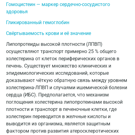
Гомоцистеин — маркер сердечно-сосудистого
Королев
здоровья
Кострома
Гликированный гемоглобин
Котельники
Свёртываемость крови и её значение
Липопротеиды высокой плотности (ЛПВП)
Красногорск
осуществляют транспорт примерно 25 % общего
Краснодар
холестерина от клеток периферических органов в
печень. Существует множество клинических и
Красноярск
эпидемиологических исследований, которые
Курск
доказывают чёткую обратную связь между уровнем
холестерина-ЛПВП и случаями ишемической болезни
Лабинск
сердца (ИБС). Предполагается, что механизм
поглощения холестерина липопротеинами высокой
Липецк
плотности и транспорт в печеночные клетки, где
Лобня
холестерин переводится в желчные кислоты и
выводится из организма, является защитным
Люберцы
фактором против развития атеросклеротических