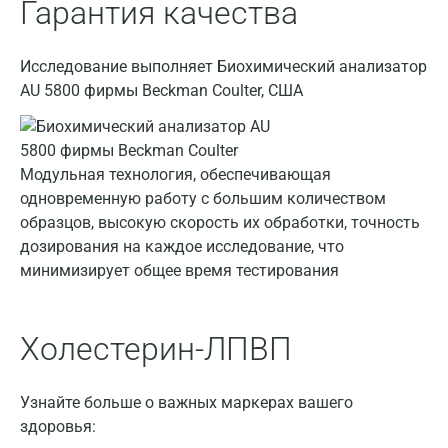
Гарантия качества
Звенигород
Зеленоград
Исследование выполняет Биохимический анализатор
Иваново
AU 5800 фирмы Beckman Coulter, США
Ивантеевка
Ижевск
Модульная технология, обеспечивающая
одновременную работу с большим количеством
Истра
образцов, высокую скорость их обработки, точность
Йошкар-Ола
дозирования на каждое исследование, что
минимизирует общее время тестирования
Калининград
Калуга
Холестерин-ЛПВП
Кемерово
Ковров
Узнайте больше о важных маркерах вашего
здоровья:
Коломна