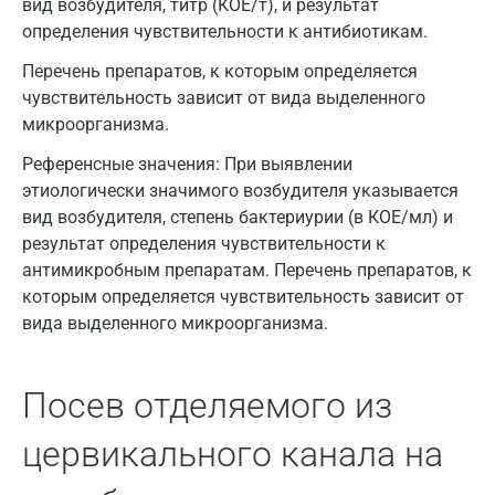
вид возбудителя, титр (КОЕ/т), и результат
определения чувствительности к антибиотикам.
Волжский
Перечень препаратов, к которым определяется
Вологда
чувствительность зависит от вида выделенного
микроорганизма.
Воронеж
Референсные значения:
При выявлении
Всеволожск
этиологически значимого возбудителя указывается
Гатчина
вид возбудителя, степень бактериурии (в КОЕ/мл) и
результат определения чувствительности к
Геленджик
антимикробным препаратам. Перечень препаратов, к
которым определяется чувствительность зависит от
Голубое
вида выделенного микроорганизма.
Дзержинск
Дзержинский
Посев отделяемого из
Дмитров
цервикального канала на
Долгопрудный