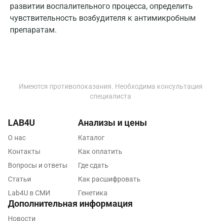
Калуга
развитии воспалительного процесса, определить
чувствительность возбудителя к антимикробным
Кемерово
препаратам.
Ковров
Коломна
Королев
Имеются противопоказания. Необходима консультация
Кострома
специалиста
Котельники
LAB4U
Анализы и цены
Красногорск
О нас
Каталог
Контакты
Как оплатить
Краснодар
Вопросы и ответы
Где сдать
Красноярск
Статьи
Как расшифровать
Курск
Lab4U в СМИ
Генетика
Дополнительная информация
Лабинск
Новости