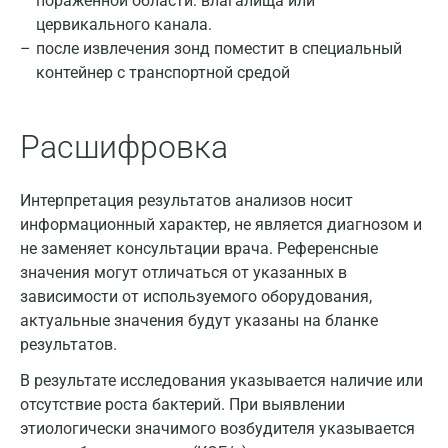
пораженной области: влагалища или
Казань
цервикального канала.
после извлечения зонд поместит в специальный
Альметьевск
контейнер с транспортной средой
Апрелевка
Армавир
Расшифровка
Астрахань
Интерпретация результатов анализов носит
Балашиха
информационный характер, не является диагнозом и
не заменяет консультации врача. Референсные
Барнаул
значения могут отличаться от указанных в
Брянск
зависимости от используемого оборудования,
актуальные значения будут указаны на бланке
Великий Новгород
результатов.
Видное
В результате исследования указывается наличие или
отсутствие роста бактерий. При выявлении
Владимир
этиологически значимого возбудителя указывается
Волгоград