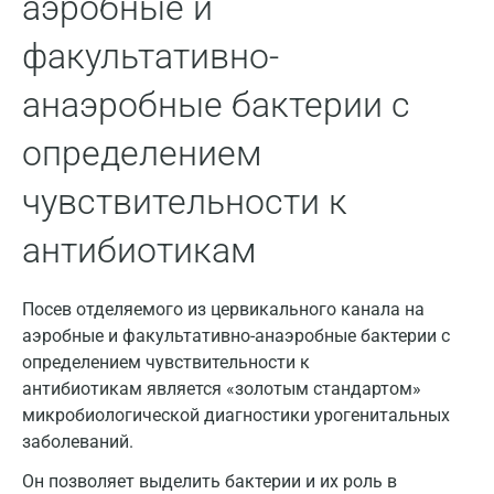
аэробные и
Домодедово
факультативно-
Екатеринбург
анаэробные бактерии с
Жуковский
определением
Звенигород
чувствительности к
Зеленоград
Иваново
антибиотикам
Ивантеевка
Посев отделяемого из цервикального канала на
Ижевск
аэробные и факультативно-анаэробные бактерии с
определением чувствительности к
Истра
антибиотикам является «золотым стандартом»
Йошкар-Ола
микробиологической диагностики урогенитальных
заболеваний.
Калининград
Он позволяет выделить бактерии и их роль в