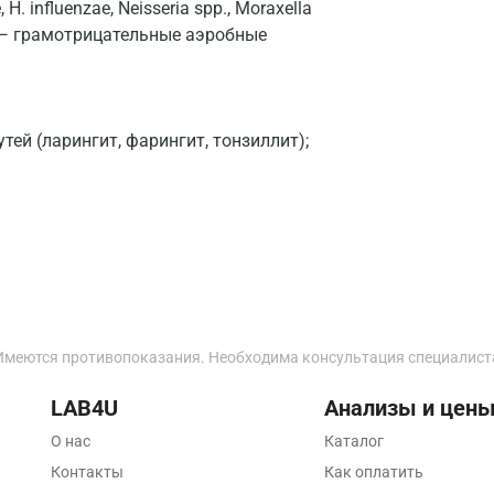
. influenzae, Neisseria spp., Moraxella
Дзержинский
е — грамотрицательные аэробные
Дмитров
Долгопрудный
ей (ларингит, фарингит, тонзиллит);
Домодедово
Екатеринбург
Жуковский
Звенигород
Зеленоград
Имеются противопоказания. Необходима консультация специалист
Иваново
LAB4U
Анализы и цен
Ивантеевка
О нас
Каталог
Ижевск
Контакты
Как оплатить