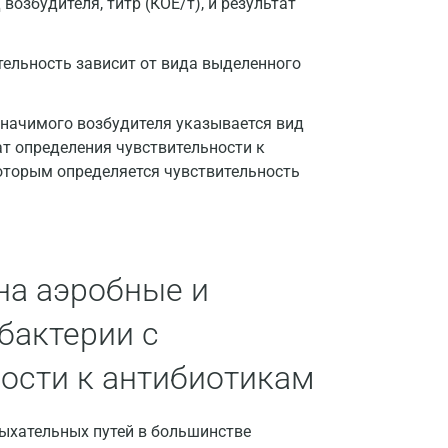
Великий Новгород
озбудителя, титр (КОЕ/т), и результат
Видное
тельность зависит от вида выделенного
Владимир
Волгоград
значимого возбудителя указывается вид
ат определения чувствительности к
Волжский
оторым определяется чувствительность
Вологда
Воронеж
Всеволожск
на аэробные и
Гатчина
бактерии с
Геленджик
ости к антибиотикам
Голубое
ыхательных путей в большинстве
Дзержинск