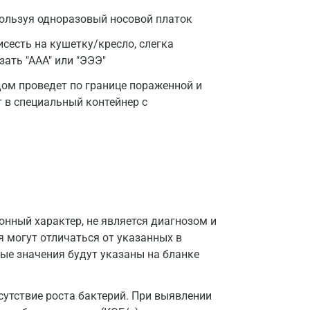
Москва
пользуя одноразовый носовой платок
Санкт-Петербург
сесть на кушетку/кресло, слегка
зать "ААА" или "ЭЭЭ"
Нижний Новгород
дом проведет по границе пораженной и
Казань
т в специальный контейнер с
Альметьевск
Апрелевка
Армавир
Астрахань
нный характер, не является диагнозом и
Балашиха
я могут отличаться от указанных в
ые значения будут указаны на бланке
Барнаул
Брянск
сутствие роста бактерий. При выявлении