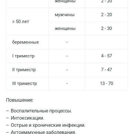
женщины
2 - 20
Армавир
мужчины
2 - 20
Астрахань
> 50 лет
женщины
2 - 30
Балашиха
Барнаул
беременные
-
Брянск
I триместр
-
4 - 57
Великий Новгород
II триместр
-
7 - 47
Видное
III триместр
-
13 - 70
Владимир
Повышение:
Волгоград
Воспалительные процессы.
Волжский
Интоксикации.
Вологда
Острые и хронические инфекции.
Аутоиммунные заболевания.