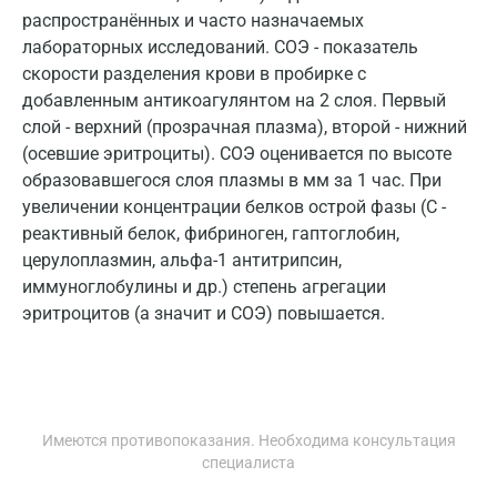
Коломна
распространённых и часто назначаемых
лабораторных исследований. СОЭ - показатель
Королев
скорости разделения крови в пробирке с
Кострома
добавленным антикоагулянтом на 2 слоя. Первый
слой - верхний (прозрачная плазма), второй - нижний
Котельники
(осевшие эритроциты). СОЭ оценивается по высоте
Красногорск
образовавшегося слоя плазмы в мм за 1 час. При
увеличении концентрации белков острой фазы (С -
Краснодар
реактивный белок, фибриноген, гаптоглобин,
церулоплазмин, альфа-1 антитрипсин,
Красноярск
иммуноглобулины и др.) степень агрегации
Курск
эритроцитов (а значит и СОЭ) повышается.
Лабинск
Липецк
Лобня
Имеются противопоказания. Необходима консультация
специалиста
Люберцы