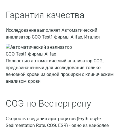
Звенигород
Гарантия качества
Зеленоград
Иваново
Исследование выполняет Автоматический
анализатор СОЭ Test1 фирмы Alifax, Италия
Ивантеевка
Ижевск
Полностью автоматический анализатор СОЭ,
Истра
предназначенный для исследования только
Йошкар-Ола
венозной крови из одной пробирки с клиническим
анализом крови
Калининград
Калуга
СОЭ по Вестергрену
Кемерово
Ковров
Скорость оседания эритроцитов (Erythrocyte
Sedimentation Rate, СОЭ, ESR) - одно из наиболее