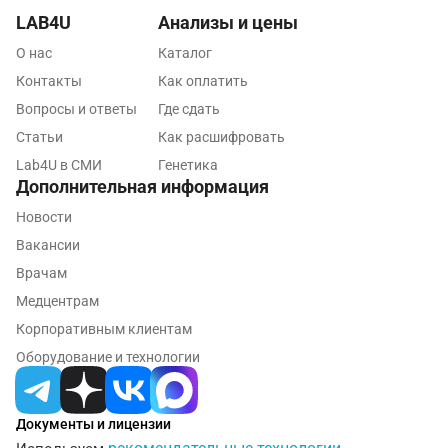
LAB4U
Анализы и цены
Майкоп
О нас
Каталог
Мурино
Контакты
Как оплатить
Мурманск
Вопросы и ответы
Где сдать
Статьи
Как расшифровать
Мытищи
Lab4U в СМИ
Генетика
Набережные Челны
Дополнительная информация
Новости
Наро-Фоминск
Вакансии
Нижневартовск
Врачам
Нижнекамск
Медцентрам
Корпоративным клиентам
Новокузнецк
Оборудование и технологии
Новороссийск
Новосибирск
Документы и лицензии