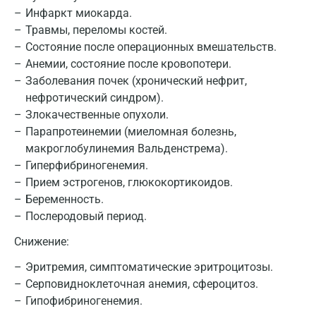
Воронеж
Инфаркт миокарда.
Травмы, переломы костей.
Всеволожск
Состояние после операционных вмешательств.
Гатчина
Анемии, состояние после кровопотери.
Заболевания почек (хронический нефрит,
Геленджик
нефротический синдром).
Голубое
Злокачественные опухоли.
Парапротеинемии (миеломная болезнь,
Дзержинск
макроглобулинемия Вальденстрема).
Гиперфибриногенемия.
Дзержинский
Прием эстрогенов, глюкокортикоидов.
Дмитров
Беременность.
Послеродовый период.
Долгопрудный
Снижение:
Домодедово
Эритремия, симптоматические эритроцитозы.
Екатеринбург
Серповидноклеточная анемия, сфероцитоз.
Гипофибриногенемия.
Жуковский