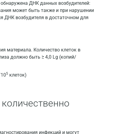
е обнаружена ДНК данных возбудителей:
Геленджик
вания может быть также и при нарушении
тся ДНК возбудителя в достаточном для
Голубое
Дзержинск
Дзержинский
ия материала. Количество клеток в
Дмитров
иза должно быть ≥ 4,0 Lg (копий/
Долгопрудный
5
/10
клеток)
Домодедово
Екатеринбург
 количественно
Жуковский
Звенигород
Зеленоград
иагностирования инфекций и могут