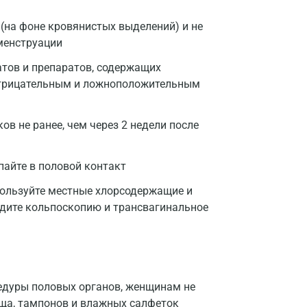
 (на фоне кровянистых выделений) и не
менструации
атов и препаратов, содержащих
оотрицательным и ложноположительным
в не ранее, чем через 2 недели после
пайте в половой контакт
пользуйте местные хлорсодержащие и
одите кольпоскопию и трансвагинальное
цедуры половых органов, женщинам не
ща, тампонов и влажных салфеток