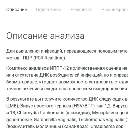
Описание
Подготовка
Результат
Расшифров
Описание анализа
Для выявления инфекций, передающиеся половым путе
метод - ПЦР (PCR Real time).
Комплекс анализов ИППП-12 количественная оценка не
или отсутствие ДНК возбудителей инфекций, но и опред
биоматериале, что дает возможность установить стади
точное лечение и следить за процессом выздоровления
В результате вы получите количество ДНК следующих 
ЦМВ), Вирус простого герпеса (HSV/ВПГ) тип 1,2, Вирус
и 18, Chlamydia trachomatis (хламидия), Mycoplasma geni
gonorrhoeae, Gardnerella vaginalis, Trichomonas vaginalis
(возбудитель молочницы (кандидоза), Ureaplasma spp.