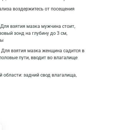
нализа воздержитесь от посещения
Для взятия мазка мужчина стоит,
овый зонд на глубину до 3 см,
ры
Москва
Для взятия мазка женщина садится в
Санкт-Петербург
половые пути, вводит во влагалище
Нижний Новгород
й области: задний свод влагалища,
Казань
Альметьевск
Апрелевка
Армавир
Астрахань