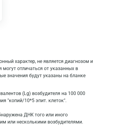
Балашиха
Барнаул
Брянск
Великий Новгород
Видное
Владимир
нный характер, не является диагнозом и
я могут отличаться от указанных в
Волгоград
ые значения будут указаны на бланке
Волжский
алентов (Lg) возбудителя на 100 000
Вологда
я "копий/10*5 эпит. клеток".
Воронеж
бнаружена ДНК того или иного
Всеволожск
ним или несколькими возбудителями.
Гатчина