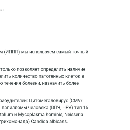
ка
м (ИППП) мы используем самый точный
 только позволяет определить наличие
елить количество патогенных клеток в
ю течения болезни, назначить более
.
возбудителей: Цитомегаловирус (CMV/
ы папилломы человека (ВПЧ, HPV) тип 16
talium и Mycoplasma hominis, Neisseria
 (трихомонада) Candida albicans,