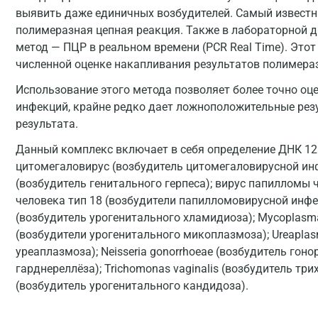
выявить даже единичных возбудителей. Самый извест
полимеразная цепная реакция. Также в лабораторной д
метод — ПЦР в реальном времени (PCR Real Time). Это
численной оценке накапливания результатов полимераз
Использование этого метода позволяет более точно оц
инфекций, крайне редко дает ложноположительные рез
результата.
Данный комплекс включает в себя определение ДНК 1
цитомегаловирус (возбудитель цитомегаловирусной инфе
(возбудитель генитального герпеса); вирус папилломы 
человека тип 18 (возбудители папилломовирусной инфек
(возбудитель урогенитального хламидиоза); Mycoplasma
(возбудители урогенитального микоплазмоза); Ureaplas
уреаплазмоза); Neisseria gonorrhoeae (возбудитель гоноре
гарднереллёза); Trichomonas vaginalis (возбудитель три
(возбудитель урогенитального кандидоза).