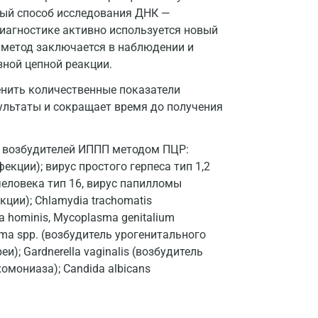
Иваново
ный способ исследования ДНК —
иагностике активно используется новый
Ивантеевка
т метод заключается в наблюдении и
Ижевск
ной цепной реакции.
Истра
енить количественные показатели
ультаты и сокращает время до получения
Йошкар-Ола
Калининград
2 возбудителей ИППП методом ПЦР:
кции); вирус простого герпеса тип 1,2
Калуга
человека тип 16, вирус папилломы
Кемерово
ции); Chlamydia trachomatis
 hominis, Mycoplasma genitalium
Ковров
ma spp. (возбудитель урогенитального
и); Gardnerella vaginalis (возбудитель
Коломна
хомониаза); Candida albicans
Королев
Кострома