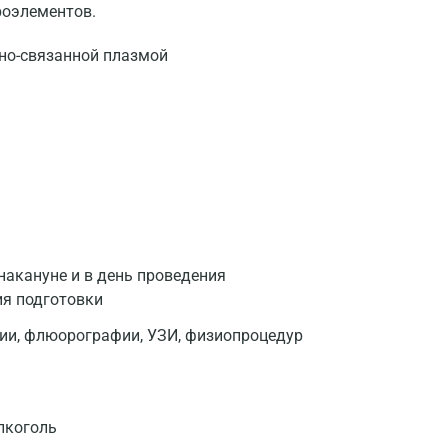
роэлементов.
но-связанной плазмой
накануне и в день проведения
ия подготовки
фии, флюорографии, УЗИ, физиопроцедур
лкоголь