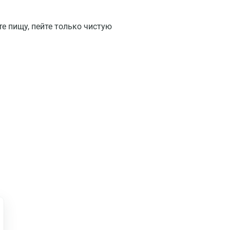
те пищу, пейте только чистую
Москва
Санкт-Петербург
Нижний Новгород
Казань
Альметьевск
Апрелевка
Армавир