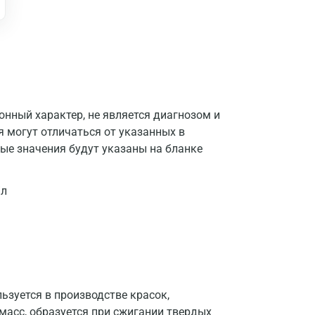
Астрахань
Балашиха
Барнаул
Брянск
нный характер, не является диагнозом и
Великий Новгород
я могут отличаться от указанных в
ые значения будут указаны на бланке
Видное
Владимир
/л
Волгоград
Волжский
Вологда
Воронеж
зуется в производстве красок,
масс, образуется при сжигании твердых