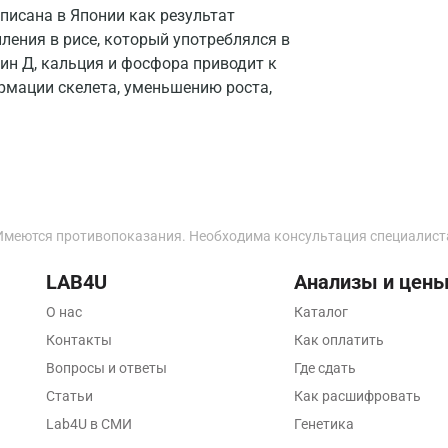
писана в Японии как результат
Зеленоград
ения в рисе, который употреблялся в
ин Д, кальция и фосфора приводит к
Иваново
рмации скелета, уменьшению роста,
Ивантеевка
Ижевск
Истра
Йошкар-Ола
Имеются противопоказания. Необходима консультация специалист
Калининград
LAB4U
Анализы и цен
Калуга
О нас
Каталог
Кемерово
Контакты
Как оплатить
Вопросы и ответы
Где сдать
Ковров
Статьи
Как расшифровать
Коломна
Lab4U в СМИ
Генетика