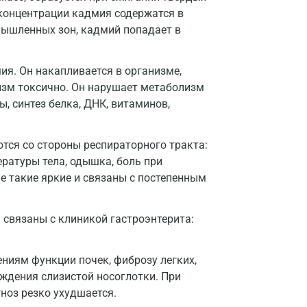
Всеволожск
 концентрации кадмия содержатся в
мышленных зон, кадмий попадает в
Гатчина
Геленджик
ия. Он накапливается в организме,
Голубое
низм токсично. Он нарушает метаболизм
, синтез белка, ДНК, витаминов,
Дзержинск
Дзержинский
тся со стороны респираторного тракта:
ратуры тела, одышка, боль при
Дмитров
е такие яркие и связаны с постепенным
Долгопрудный
связаны с клиникой гастроэнтерита:
Домодедово
Екатеринбург
ниям функции почек, фиброзу легких,
Жуковский
ждения слизистой носоглотки. При
ноз резко ухудшается.
Звенигород