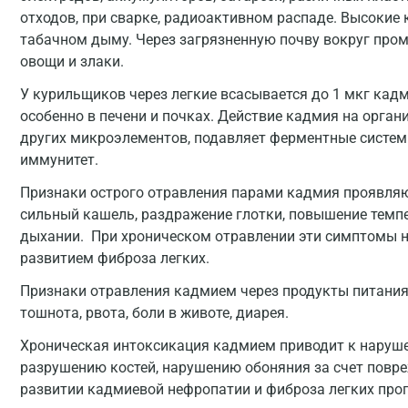
отходов, при сварке, радиоактивном распаде. Высокие
табачном дыму. Через загрязненную почву вокруг про
овощи и злаки.
У курильщиков через легкие всасывается до 1 мкг кадм
особенно в печени и почках. Действие кадмия на орга
других микроэлементов, подавляет ферментные системы
иммунитет.
Признаки острого отравления парами кадмия проявляю
сильный кашель, раздражение глотки, повышение темпе
дыхании. При хроническом отравлении эти симптомы н
развитием фиброза легких.
Признаки отравления кадмием через продукты питания 
тошнота, рвота, боли в животе, диарея.
Хроническая интоксикация кадмием приводит к наруше
разрушению костей, нарушению обоняния за счет повре
развитии кадмиевой нефропатии и фиброза легких прог