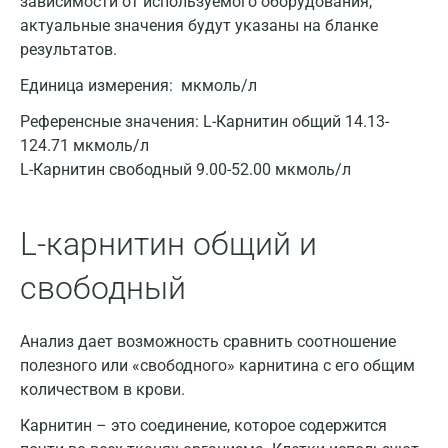
зависимости от используемого оборудования,
актуальные значения будут указаны на бланке
результатов.
Единица измерения:
мкмоль/л
Референсные значения:
L-Карнитин общий 14.13-
124.71 мкмоль/л
L-Карнитин свободный 9.00-52.00 мкмоль/л
Москва
L-карнитин общий и
Санкт-Петербург
свободный
Нижний Новгород
Казань
Анализ дает возможность сравнить соотношение
полезного или «свободного» карнитина с его общим
Альметьевск
количеством в крови.
Апрелевка
Карнитин – это соединение, которое содержится