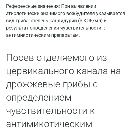
Дзержинский
Референсные значения:
При выявлении
этиологически значимого возбудителя указывается
Дмитров
вид гриба, степень кандидурии (в КОЕ/мл) и
результат определения чувствительности к
Долгопрудный
антимикотическим препаратам.
Домодедово
Екатеринбург
Посев отделяемого из
Жуковский
цервикального канала на
Звенигород
дрожжевые грибы с
Зеленоград
определением
Иваново
чувствительности к
Ивантеевка
антимикотическим
Ижевск
Истра