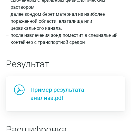
смоченным стерильным физиологическим
Москва
раствором
далее зондом берет материал из наиболее
Санкт-Петербург
пораженной области: влагалища или
Нижний Новгород
цервикального канала.
после извлечения зонд поместит в специальный
Казань
контейнер с транспортной средой
Альметьевск
Результат
Апрелевка
Армавир
Астрахань
Пример результата
Балашиха
анализа.pdf
Барнаул
Брянск
Расшифровка
Великий Новгород