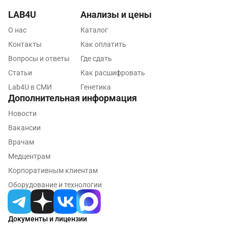
Красноярск
LAB4U
Анализы и цены
Курск
О нас
Каталог
Контакты
Как оплатить
Лабинск
Вопросы и ответы
Где сдать
Липецк
Статьи
Как расшифровать
Lab4U в СМИ
Генетика
Лобня
Дополнительная информация
Люберцы
Новости
Майкоп
Вакансии
Врачам
Мурино
Медцентрам
Мурманск
Корпоративным клиентам
Оборудование и технологии
Мытищи
Набережные Челны
Документы и лицензии
Наро-Фоминск