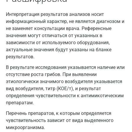
Видное
Интерпретация результатов анализов носит
информационный характер, не является диагнозом и
Владимир
не заменяет консультации врача. Референсные
Волгоград
значения могут отличаться от указанных в
зависимости от используемого оборудования,
Волжский
актуальные значения будут указаны на бланке
Вологда
результатов.
В результате исследования указывается наличие или
Воронеж
отсутствие роста грибов. При выявлении
Всеволожск
этиологически значимого возбудителя указывается
вид возбудителя, титр (КОЕ/т), и результат
Гатчина
определения чувствительности к антимикотическим
Геленджик
препаратам.
Перечень препаратов, к которым определяется
Голубое
чувствительность зависит от вида выделенного
Дзержинск
микроорганизма.