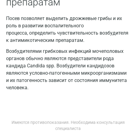
препаратам
Йошкар-Ола
Посев позволяет выделить дрожжевые грибы и их
Калининград
роль в развитии воспалительного
процесса, определить чувствительность возбудителя
Калуга
к антимикотическим препаратам.
Кемерово
Возбудителями грибковых инфекций мочеполовых
органов обычно являются представители рода
Ковров
кандида Candida spp. Возбудители кандидозов
Коломна
являются условно-патогенными микроорганизмами
и их патогенность зависит от состояния иммунитета
Королев
человека.
Кострома
Котельники
Красногорск
Имеются противопоказания. Необходима консультация
специалиста
Краснодар