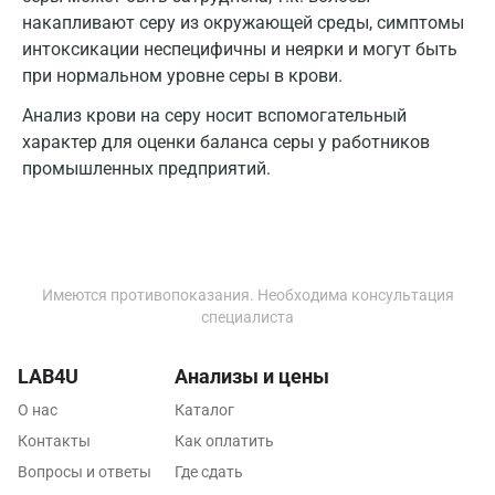
накапливают серу из окружающей среды, симптомы
Долгопрудный
интоксикации неспецифичны и неярки и могут быть
Домодедово
при нормальном уровне серы в крови.
Анализ крови на серу носит вспомогательный
Екатеринбург
характер для оценки баланса серы у работников
Жуковский
промышленных предприятий.
Звенигород
Зеленоград
Иваново
Имеются противопоказания. Необходима консультация
специалиста
Ивантеевка
Ижевск
LAB4U
Анализы и цены
О нас
Каталог
Истра
Контакты
Как оплатить
Йошкар-Ола
Вопросы и ответы
Где сдать