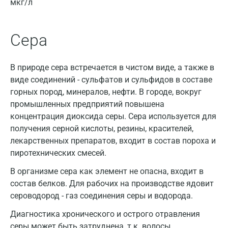
мкг/л
Владимир
Волгоград
Сера
Волжский
Вологда
В природе сера встречается в чистом виде, а также в
виде соединений - сульфатов и сульфидов в составе
Воронеж
горных пород, минералов, нефти. В городе, вокруг
Всеволожск
промышленных предприятий повышена
концентрация диоксида серы. Сера используется для
Гатчина
получения серной кислоты, резины, красителей,
лекарственных препаратов, входит в состав пороха и
Геленджик
пиротехнических смесей.
Голубое
В организме сера как элемент не опасна, входит в
Дзержинск
состав белков. Для рабочих на производстве ядовит
сероводород - газ соединения серы и водорода.
Дзержинский
Диагностика хронического и острого отравления
Дмитров
серы может быть затруднена, т.к. волосы