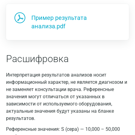
Нижний Новгород
Пример результата
Казань
анализа.pdf
Альметьевск
Апрелевка
Армавир
Расшифровка
Астрахань
Интерпретация результатов анализов носит
Балашиха
информационный характер, не является диагнозом и
не заменяет консультации врача. Референсные
Барнаул
значения могут отличаться от указанных в
Брянск
зависимости от используемого оборудования,
актуальные значения будут указаны на бланке
Великий Новгород
результатов.
Видное
Референсные значения:
S (сера) — 10,000 – 50,000