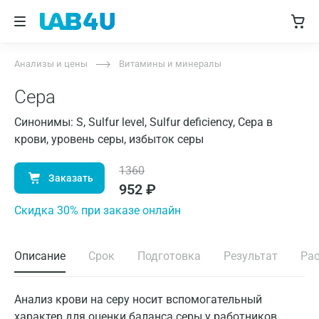
Анализы и цены
Витамины и минералы
Сера
Синонимы: S, Sulfur level, Sulfur deficiency, Сера в
крови, уровень серы, избыток серы
1360
Заказать
952
₽
Cкидка 30% при заказе онлайн
Описание
Срок
Подготовка
Результат
Ра
Анализ крови на серу носит вспомогательный
характер для оценки баланса серы у работников