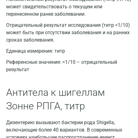
может свидетельствовать о текущем или
Астрахань
перенесенном ранее заболевании.
Балашиха
Отрицательный результат исследования (титр <1/10)
может быть при отсутствии заболевания и на ранних
Барнаул
сроках заболевания.
Брянск
Единица измерения:
титр
Великий Новгород
Референсные значения:
<1/10 – отрицательный
результат
Видное
Владимир
Антитела к шигеллам
Волгоград
Зонне РПГА, титр
Волжский
Вологда
Дизентерию вызывают бактерии рода Shigella,
включающие более 40 вариантов. В современных
Воронеж
условиях наибольшее распространение имеют