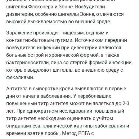
Всеволожск
шигеллы Флекснера и Зонне. Возбудители
дизентерии, особенно шигеллы Зонне, отличаются
Гатчина
высокой выживаемостью во внешней среде.
Геленджик
Заражение происходит пищевым, водным и
контактно-бытовым путями. Источником передачи
Голубое
возбудителя инфекции при дизентерии являются
Дзержинск
больные острой и хронической формой, а также
бактерионосители, лица со стертой формой инфекции,
Дзержинский
которые выделяют шигеллы во внешнюю среду с
фекалиями.
Дмитров
Антитела в сыворотке крови выявляются в первые
Долгопрудный
дни от начала заболевания. У переболевших
Домодедово
повышенный титр антител может выявляться до 2-3
лет. При однократном исследовании повышенный
Екатеринбург
титр антител необходимо оценивать с учётом
эпиданамнеза, клинической картины заболевания и
Жуковский
времени взятия пробы. Метод РПГА с
Звенигород