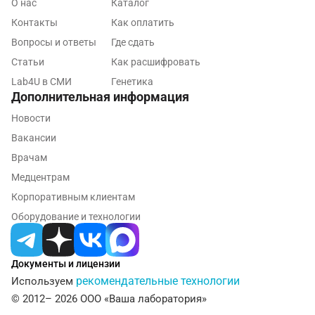
О нас
Каталог
Королев
Контакты
Как оплатить
Кострома
Вопросы и ответы
Где сдать
Статьи
Как расшифровать
Котельники
Lab4U в СМИ
Генетика
Красногорск
Дополнительная информация
Новости
Краснодар
Вакансии
Красноярск
Врачам
Курск
Медцентрам
Корпоративным клиентам
Лабинск
Оборудование и технологии
Липецк
Лобня
Документы и лицензии
рекомендательные технологии
Используем
Люберцы
© 2012– 2026 ООО «Ваша лаборатория»