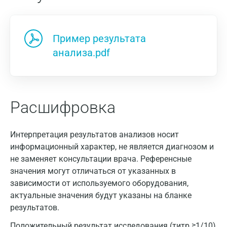
Пример результата
анализа.pdf
Расшифровка
Москва
Санкт-Петербург
Интерпретация результатов анализов носит
информационный характер, не является диагнозом и
Нижний Новгород
не заменяет консультации врача. Референсные
Казань
значения могут отличаться от указанных в
зависимости от используемого оборудования,
Альметьевск
актуальные значения будут указаны на бланке
Апрелевка
результатов.
Положительный результат исследования (титр ≥1/10)
Армавир