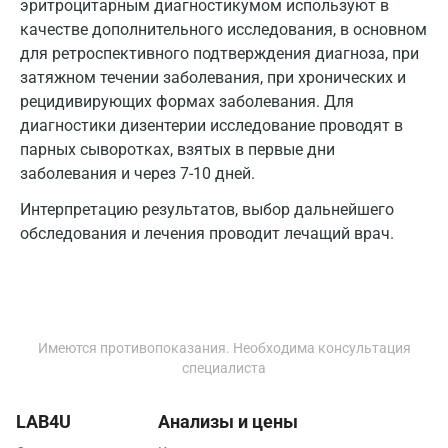
эритроцитарным диагностикумом используют в
качестве дополнительного исследования, в основном
Зеленоград
для ретроспективного подтверждения диагноза, при
Иваново
затяжном течении заболевания, при хронических и
рецидивирующих формах заболевания. Для
Ивантеевка
диагностики дизентерии исследование проводят в
парных сыворотках, взятых в первые дни
Ижевск
заболевания и через 7-10 дней.
Истра
Интерпретацию результатов, выбор дальнейшего
Йошкар-Ола
обследования и лечения проводит лечащий врач.
Калининград
Калуга
Имеются противопоказания. Необходима консультация
Кемерово
специалиста
Ковров
LAB4U
Анализы и цены
Коломна