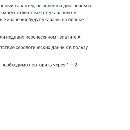
Казань
нный характер, не является диагнозом и
я могут отличаться от указанных в
Альметьевск
ые значения будут указаны на бланке
Апрелевка
ли недавно перенесенном гепатите А.
Армавир
тствие серологических данных в пользу
Астрахань
Балашиха
 необходимо повторить через 1 – 2
Барнаул
Брянск
Великий Новгород
Видное
Владимир