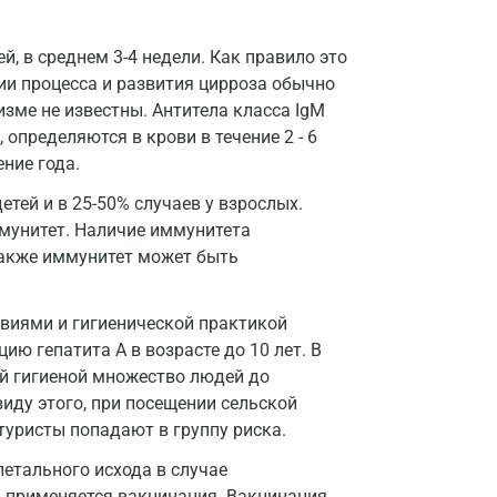
Домодедово
, в среднем 3-4 недели. Как правило это
Екатеринбург
ии процесса и развития цирроза обычно
Жуковский
изме не известны. Антитела класса IgM
определяются в крови в течение 2 - 6
Звенигород
ние года.
Зеленоград
тей и в 25-50% случаев у взрослых.
мунитет. Наличие иммунитета
Иваново
 Также иммунитет может быть
Ивантеевка
виями и гигиенической практикой
Ижевск
ю гепатита А в возрасте до 10 лет. В
Истра
й гигиеной множество людей до
иду этого, при посещении сельской
Йошкар-Ола
туристы попадают в группу риска.
Калининград
летального исхода в случае
 применяется вакцинация. Вакцинация