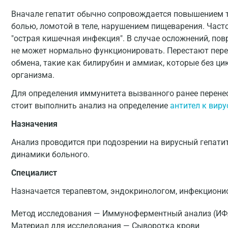
Вначале гепатит обычно сопровождается повышением т
болью, ломотой в теле, нарушением пищеварения. Част
"острая кишечная инфекция". В случае осложнений, повр
не может нормально функционировать. Перестают пер
обмена, такие как билирубин и аммиак, которые без ци
организма.
Для определения иммунитета вызванного ранее перен
стоит выполнить анализ на определение
антител к виру
Назначения
Анализ проводится при подозрении на вирусный гепатит
динамики больного.
Специалист
Назначается терапевтом, эндокринологом, инфекционис
Метод исследования — Иммуноферментный анализ (ИФ
Материал для исследования — Сыворотка крови