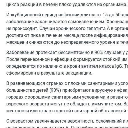
цикла реакций в печени плохо удаляются из организма.
Инкубационный период инфекции длится от 15 до 50 дней
заболевание заканчивается самоизлечением. Хронизац
не происходит. Случаи хронического гепатита А в орган
достигают пика в течение месяца после инфицирования, 
месяцев и снижаются до неопределяемого уровня в тече
Заболевание протекает бессимптомно в 90% случаев у де
После перенесенной инфекции формируется стойкий им
определяется по наличию в крови антител класса IgG.
сформирован в результате вакцинации.
В развивающихся странах с плохими санитарными усло
большинство детей (90%) приобретают вирусную инфекци
городах с хорошими санитарными условиями и развито
взрослого возраста могут не обладать иммунитетом. Вв
местности или стран с плохой санитарной обстановкой 
С возрастом увеличивается вероятность осложнений и 
инфицирования гепатитом А. Для избежания заражения