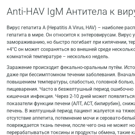
Anti-HAV IgM Антитела к вир
Вирус гепатита А (Hepatitis A Virus, HAV) – наиболее р
гепатита в мире. Он относится к энтеровирусам. Вирус 
замораживанию, но быстро погибает при кипячении, те
+4°С он может сохраняться во внешней среде несколько 
комнатной температуре – несколько недель.
Заражение происходит фекально-оральным путём. Исто
даже при бессимптомном течении заболевания. Вначал
повышением температуры, слабостью, головной болью, 
пищеварения. Часто в безжелтушный период ошибочно с
кишечная инфекция. Через 2-10 дней может появлятьс
показатели функции печени (АЛТ, АСТ, билирубин), сниж
печень. В желтушный период пациент жалуется на тяжес
отсутствие аппетита, потемнение мочи и серовато-белый
повреждается ткань печени, после чего она не может 
перерабатываться токсины и продукты обмена, такие к