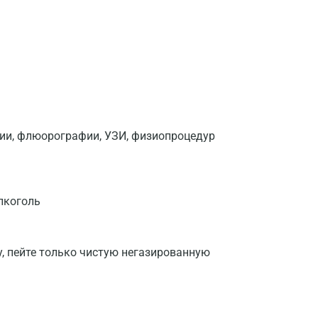
фии, флюорографии, УЗИ, физиопроцедур
лкоголь
у, пейте только чистую негазированную