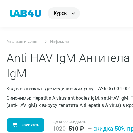
Курск
Анализы и цены
Инфекции
Anti-HAV IgM Антитела 
IgM
Код в номенклатуре медицинских услуг: A26.06.034.001
Синонимы: Hepatitis A virus antibodies IgM, anti-HAV IgM
(anti-HAV IgM) к вирусу гепатита A (Hepatitis A virus) в к
Цена со скидкой:
Заказать
1020
510
₽
—
cкидка 50% п