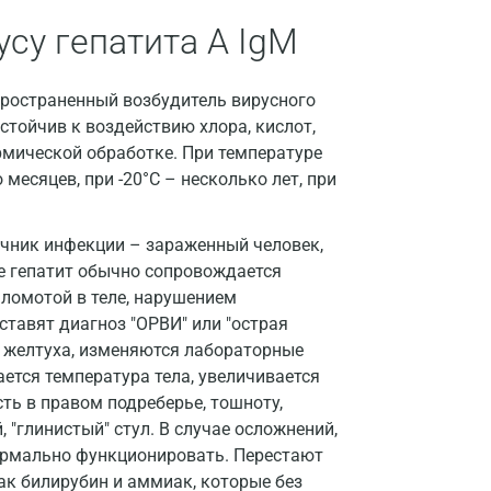
Волгоград
усу гепатита А IgM
Волжский
Вологда
аспространенный возбудитель вирусного
устойчив к воздействию хлора, кислот,
Воронеж
рмической обработке. При температуре
Всеволожск
месяцев, при -20°С – несколько лет, при
Гатчина
чник инфекции – зараженный человек,
Геленджик
е гепатит обычно сопровождается
ломотой в теле, нарушением
Голубое
тавят диагноз "ОРВИ" или "острая
Дзержинск
я желтуха, изменяются лабораторные
ается температура тела, увеличивается
Дзержинский
ть в правом подреберье, тошноту,
Дмитров
, "глинистый" стул. В случае осложнений,
нормально функционировать. Перестают
Долгопрудный
ак билирубин и аммиак, которые без