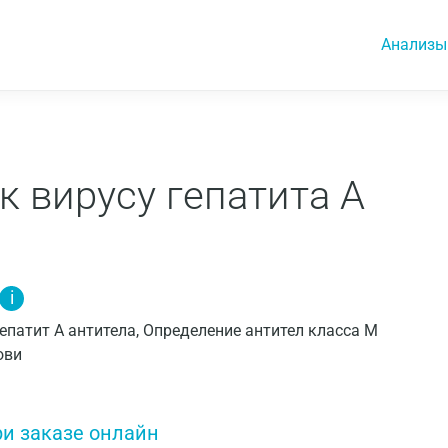
Анализы
к вирусу гепатита А
i
, Гепатит A антитела, Определение антител класса M
рови
ри заказе онлайн