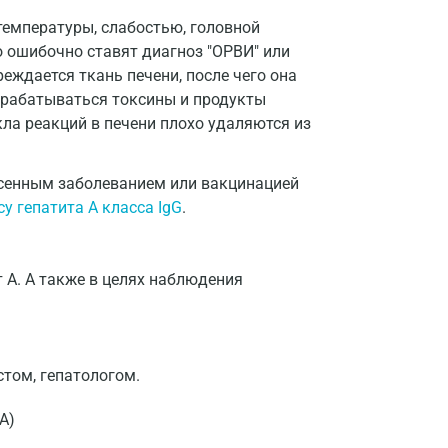
емпературы, слабостью, головной
о ошибочно ставят диагноз "ОРВИ" или
еждается ткань печени, после чего она
ерабатываться токсины и продукты
кла реакций в печени плохо удаляются из
есенным заболеванием или вакцинацией
су гепатита A класса IgG
.
 А. А также в целях наблюдения
том, гепатологом.
А)