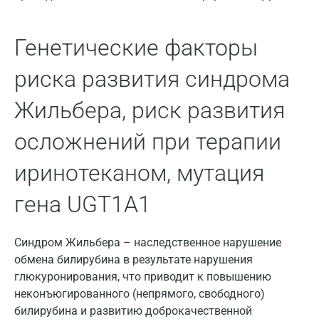
Нижний Новгород
Генетические факторы
Казань
риска развития синдрома
Альметьевск
Жильбера, риск развития
Апрелевка
Армавир
осложнений при терапии
Астрахань
иринотеканом, мутация
Балашиха
гена UGT1A1
Барнаул
Синдром Жильбера – наследственное нарушение
Брянск
обмена билирубина в результате нарушения
Великий Новгород
глюкуронирования, что приводит к повышению
неконъюгированного (непрямого, свободного)
Видное
билирубина и развитию доброкачественной