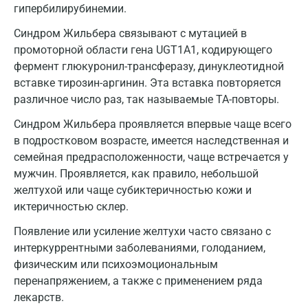
гипербилирубинемии.
Владимир
Синдром Жильбера связывают с мутацией в
Волгоград
промоторной области гена UGT1A1, кодирующего
Волжский
фермент глюкуронил-трансферазу, динуклеотидной
вставке тирозин-аргинин. Эта вставка повторяется
Вологда
различное число раз, так называемые ТА-повторы.
Воронеж
Синдром Жильбера проявляется впервые чаще всего
в подростковом возрасте, имеется наследственная и
Всеволожск
семейная предрасположенности, чаще встречается у
Гатчина
мужчин. Проявляется, как правило, небольшой
желтухой или чаще субиктеричностью кожи и
Геленджик
иктеричностью склер.
Голубое
Появление или усиление желтухи часто связано с
интеркуррентными заболеваниями, голоданием,
Дзержинск
физическим или психоэмоциональным
Дзержинский
перенапряжением, а также с применением ряда
лекарств.
Дмитров