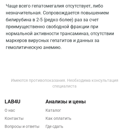
Чаще всего гепатомегалия отсутствует, либо
Долгопрудный
незначительная. Сопровождается повышением
билирубина в 2-5 (редко более) раз за счет
Домодедово
преимущественно свободной фракции при
Екатеринбург
нормальной активности трансаминаз, отсутствии
маркеров вирусных гепатитов и данных за
Жуковский
гемолитическую анемию.
Звенигород
Зеленоград
Иваново
Имеются противопоказания. Необходима консультация
специалиста
Ивантеевка
Ижевск
LAB4U
Анализы и цены
Истра
О нас
Каталог
Контакты
Как оплатить
Йошкар-Ола
Вопросы и ответы
Где сдать