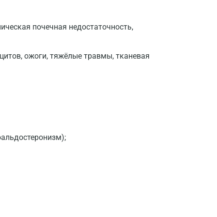
Волгоград
ическая почечная недостаточность,
Волжский
Вологда
цитов, ожоги, тяжёлые травмы, тканевая
Воронеж
Всеволожск
Гатчина
Геленджик
оальдостеронизм);
Голубое
Дзержинск
Дзержинский
Дмитров