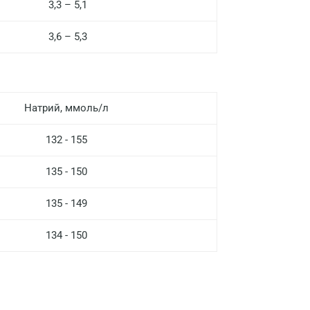
3,3 – 5,1
Нижний Новгород
Казань
3,6 – 5,3
Альметьевск
Апрелевка
Натрий, ммоль/л
Армавир
132 - 155
Астрахань
Балашиха
135 - 150
Барнаул
135 - 149
Брянск
134 - 150
Великий Новгород
Видное
Владимир