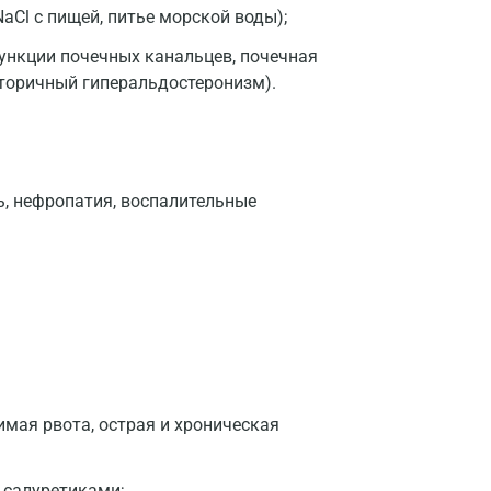
Долгопрудный
aCl с пищей, питье морской воды);
Домодедово
ункции почечных канальцев, почечная
вторичный гиперальдостеронизм).
Екатеринбург
Жуковский
Звенигород
ь, нефропатия, воспалительные
Зеленоград
Иваново
Ивантеевка
Ижевск
Истра
имая рвота, острая и хроническая
Йошкар-Ола
Калининград
 салуретиками;