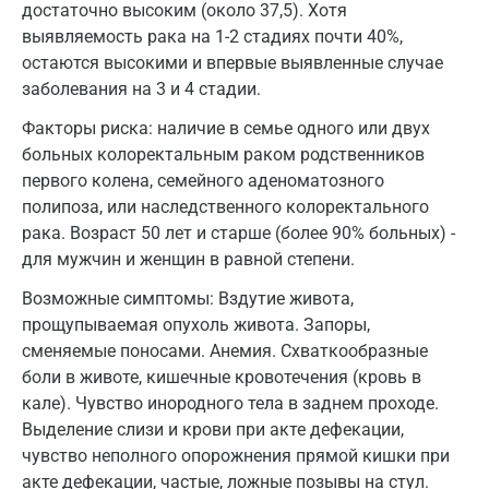
интерпретировать с осторожностью в комплексе
достаточно высоким (около 37,5). Хотя
Всеволожск
с результатами клинического обследования,
выявляемость рака на 1-2 стадиях почти 40%,
рентгенологических и УЗИ-исследований.
остаются высокими и впервые выявленные случае
Гатчина
«Золотым стандартом» диагностики
заболевания на 3 и 4 стадии.
Геленджик
злокачественных новообразований является
Факторы риска: наличие в семье одного или двух
гистологическое исследование биоптата или
больных колоректальным раком родственников
Голубое
пунктата опухоли.
первого колена, семейного аденоматозного
Дзержинск
полипоза, или наследственного колоректального
рака. Возраст 50 лет и старше (более 90% больных) -
Дзержинский
для мужчин и женщин в равной степени.
Дмитров
Возможные симптомы: Вздутие живота,
прощупываемая опухоль живота. Запоры,
Долгопрудный
сменяемые поносами. Анемия. Схваткообразные
Домодедово
боли в животе, кишечные кровотечения (кровь в
кале). Чувство инородного тела в заднем проходе.
Екатеринбург
Выделение слизи и крови при акте дефекации,
Жуковский
чувство неполного опорожнения прямой кишки при
акте дефекации, частые, ложные позывы на стул.