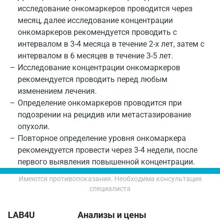
исследование онкомаркеров проводится через
Обнинск
месяц, далее исследование концентрации
онкомаркеров рекомендуется проводить с
Одинцово
интервалом в 3-4 месяца в течение 2-х лет, затем с
Омск
интервалом в 6 месяцев в течение 3-5 лет.
Исследование концентрации онкомаркеров
Орел
рекомендуется проводить перед любым
Оренбург
изменением лечения.
Определение онкомаркеров проводится при
Орехово-Зуево
подозрении на рецидив или метастазирование
опухоли.
Павловский посад
Повторное определение уровня онкомаркера
Пенза
рекомендуется провести через 3-4 недели, после
первого выявления повышенной концентрации.
Пермь
Имеются противопоказания. Необходима консультация
Петрозаводск
специалиста
Подольск
LAB4U
Анализы и цены