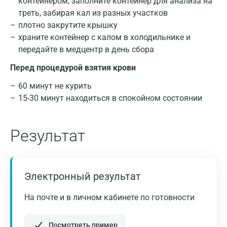
контейнером, заполните контейнер для анализа на
треть, забирая кал из разных участков
плотно закрутите крышку
Концентрация РЭА в сыворотке крови больных
храните контейнер с калом в холодильнике и
раком прямой кишки коррелирует со стадией
передайте в медцентр в день сбора
заболевания и служит показателем
Перед процедурой взятия крови
эффективности оперативного вмешательства,
химиотерапии и лучевой терапии. Определение
60 минут не курить
уровня РЭА в сыворотке крови используется в
15-30 минут находиться в спокойном состоянии
качестве раннего маркера метастазов и
рецидивов. При нелеченных злокачественных
Результат
опухолях концентрация РЭА постоянно растет,
причем в начальном периоде его рост имеет
выраженный характер.
Впервые антиген CA 19-9 был обнаружен у
Электронный результат
пациентов с колоректальным раком,
На почте и в личном кабинете по готовности
впоследствии он был выявлен у больных раком
печени, желудка, пищевода, поджелудочной
железы и желчных протоков. Повышение
Посмотреть пример