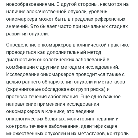
новообразованиями. С другой стороны, несмотря на
Королев
наличие злокачественной опухоли, уровень
онкомаркера может быть в пределах референсных
Кострома
значений. Это бывает часто при начальных стадиях
Котельники
развития опухоли.
Красногорск
Определение онкомаркеров в клинической практике
проводиться как дополнительный метод
Краснодар
диагностики онкологических заболеваний в
комбинации с другими методами исследований.
Красноярск
Исследование онкомаркеров проводиться также с
Курск
целью раннего обнаружения опухоли и метастазов
(скрининговые обследования групп риска) и
Лабинск
прогноза течения заболевания. Ещё одно важное
направление применения исследования
Липецк
онкомаркеров в клинике, это ведение
Лобня
онкологических больных: мониторинг терапии и
контроль течения заболевания, идентификация
Люберцы
множественных опухолей и их метастазов, контроль