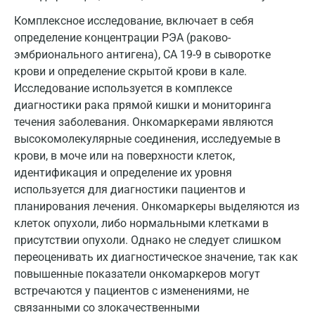
Звенигород
Комплексное исследование, включает в себя
Зеленоград
определение концентрации РЭА (раково-
эмбрионального антигена), CA 19-9 в сыворотке
Иваново
крови и определение скрытой крови в кале.
Ивантеевка
Исследование используется в комплексе
диагностики рака прямой кишки и мониторинга
Ижевск
течения заболевания. Онкомаркерами являются
высокомолекулярные соединения, исследуемые в
Истра
крови, в моче или на поверхности клеток,
Йошкар-Ола
идентификация и определение их уровня
используется для диагностики пациентов и
Калининград
планирования лечения. Онкомаркеры выделяются из
клеток опухоли, либо нормальными клетками в
Калуга
присутствии опухоли. Однако не следует слишком
Кемерово
переоценивать их диагностическое значение, так как
повышенные показатели онкомаркеров могут
Ковров
встречаются у пациентов с изменениями, не
Коломна
связанными со злокачественными