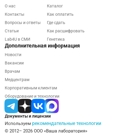
Псков
О нас
Каталог
Пушкин
Контакты
Как оплатить
Вопросы и ответы
Где сдать
Пушкино
Статьи
Как расшифровать
Пятигорск
Lab4U в СМИ
Генетика
Дополнительная информация
Раменское
Новости
Реутов
Вакансии
Врачам
Ростов-на-Дону
Медцентрам
Рыбинск
Корпоративным клиентам
Рязань
Оборудование и технологии
Самара
Документы и лицензии
Саратов
рекомендательные технологии
Используем
Сергиев Посад
© 2012– 2026 ООО «Ваша лаборатория»