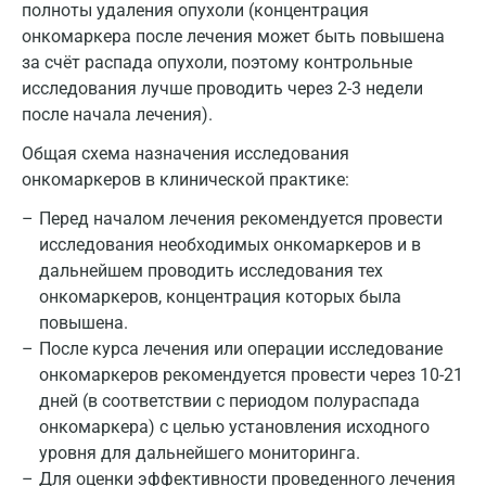
Майкоп
полноты удаления опухоли (концентрация
онкомаркера после лечения может быть повышена
Мурино
за счёт распада опухоли, поэтому контрольные
исследования лучше проводить через 2-3 недели
Мурманск
после начала лечения).
Мытищи
Общая схема назначения исследования
Набережные Челны
онкомаркеров в клинической практике:
Перед началом лечения рекомендуется провести
Наро-Фоминск
исследования необходимых онкомаркеров и в
Нижневартовск
дальнейшем проводить исследования тех
онкомаркеров, концентрация которых была
Нижнекамск
повышена.
Новокузнецк
После курса лечения или операции исследование
онкомаркеров рекомендуется провести через 10-21
Новороссийск
дней (в соответствии с периодом полураспада
онкомаркера) с целью установления исходного
Новосибирск
уровня для дальнейшего мониторинга.
Ногинск
Для оценки эффективности проведенного лечения