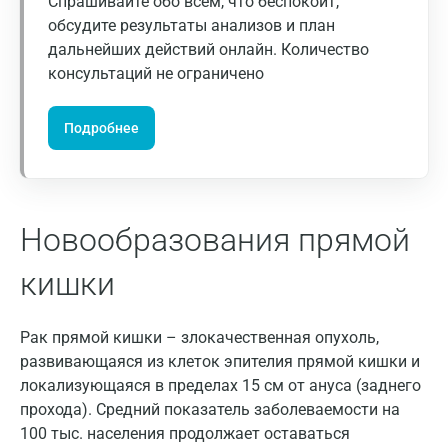
Спрашивайте обо всем, что беспокоит,
Армавир
Возможно использование данного маркёра и
обсудите результаты анализов и план
при диагностике рака прямой кишки при
Астрахань
дальнейших действий онлайн. Количество
отрицательном результате исследования РЭА.
консультаций не ограничено
Балашиха
Опыт использования
иммунохроматографического метода
Барнаул
Подробнее
определения скрытой крови в кале
Брянск
зарубежными клиниками показывает, что
исследование кала на скрытую кровь позволяет
Великий Новгород
выявлять рак прямой кишки на ранних стадиях
Новообразования прямой
Видное
развития и приводит к снижению смертности на
25-33%. Кроме того, этот тест является
кишки
Владимир
альтернативой эндоскопическому
(колоноскопия) методу скрининга рака.
Волгоград
Рак прямой кишки – злокачественная опухоль,
Регулярное скрининговое исследование кала на
Волжский
развивающаяся из клеток эпителия прямой кишки и
скрытую кровь приводит к снижению случаев
локализующаяся в пределах 15 см от ануса (заднего
Вологда
обнаружения рака на последней стадии развития
прохода). Средний показатель заболеваемости на
на 50%. Результаты исследования необходимо
100 тыс. населения продолжает оставаться
Воронеж