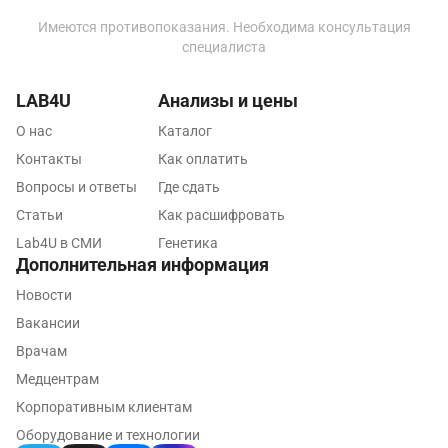
Ковров
Имеются противопоказания. Необходима консультация
Коломна
специалиста
Королев
LAB4U
Анализы и цены
Кострома
О нас
Каталог
Контакты
Котельники
Как оплатить
Вопросы и ответы
Где сдать
Красногорск
Статьи
Как расшифровать
Краснодар
Lab4U в СМИ
Генетика
Дополнительная информация
Красноярск
Новости
Курск
Вакансии
Врачам
Лабинск
Медцентрам
Липецк
Корпоративным клиентам
Лобня
Оборудование и технологии