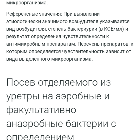
Вологда
микроорганизма.
Воронеж
Референсные значения:
При выявлении
этиологически значимого возбудителя указывается
Всеволожск
вид возбудителя, степень бактериурии (в КОЕ/мл) и
результат определения чувствительности к
Гатчина
антимикробным препаратам. Перечень препаратов, к
Геленджик
которым определяется чувствительность зависит от
вида выделенного микроорганизма.
Голубое
Дзержинск
Посев отделяемого из
Дзержинский
уретры на аэробные и
Дмитров
факультативно-
Долгопрудный
анаэробные бактерии с
Домодедово
определением
Екатеринбург