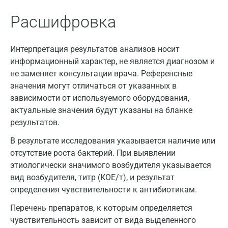
Апрелевка
Расшифровка
Армавир
Интерпретация результатов анализов носит
Астрахань
информационный характер, не является диагнозом и
Балашиха
не заменяет консультации врача. Референсные
значения могут отличаться от указанных в
Барнаул
зависимости от используемого оборудования,
актуальные значения будут указаны на бланке
Брянск
результатов.
Великий Новгород
В результате исследования указывается наличие или
Видное
отсутствие роста бактерий. При выявлении
этиологически значимого возбудителя указывается
Владимир
вид возбудителя, титр (КОЕ/т), и результат
определения чувствительности к антибиотикам.
Волгоград
Перечень препаратов, к которым определяется
Волжский
чувствительность зависит от вида выделенного