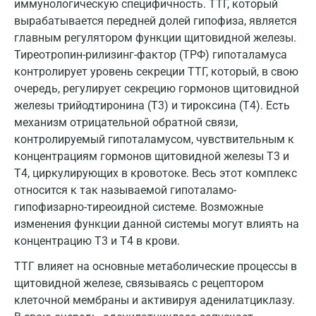
Наро-Фоминск
иммунологическую специфичность. ТТГ, который
вырабатывается передней долей гипофиза, является
Нижневартовск
главным регулятором функции щитовидной железы.
Тиреотропин-рилизинг-фактор (ТРФ) гипоталамуса
Нижнекамск
контролирует уровень секреции ТТГ, который, в свою
Новокузнецк
очередь, регулирует секрецию гормонов щитовидной
железы трийодтиронина (T3) и тироксина (T4). Есть
Новороссийск
механизм отрицательной обратной связи,
контролируемый гипоталамусом, чувствительным к
Новосибирск
концентрациям гормонов щитовидной железы T3 и
Ногинск
T4, циркулирующих в кровотоке. Весь этот комплекс
относится к так называемой гипоталамо-
Обнинск
гипофизарно-тиреоидной системе. Возможные
Одинцово
изменения функции данной системы могут влиять на
концентрацию T3 и T4 в крови.
Омск
ТТГ влияет на основные метаболические процессы в
Орел
щитовидной железе, связываясь с рецептором
клеточной мембраны и активируя аденилатциклазу.
Оренбург