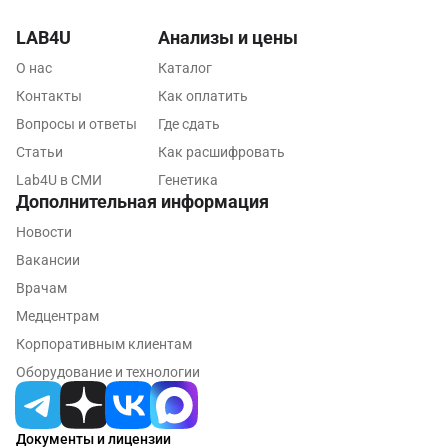
Тамбов
LAB4U
Анализы и цены
Тверь
О нас
Каталог
Контакты
Как оплатить
Тольятти
Вопросы и ответы
Где сдать
Томск
Статьи
Как расшифровать
Тосно
Lab4U в СМИ
Генетика
Дополнительная информация
Туапсе
Новости
Тула
Вакансии
Врачам
Тюмень
Медцентрам
Ульяновск
Корпоративным клиентам
Оборудование и технологии
Уфа
Фрязино
Документы и лицензии