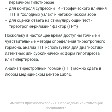
Реутов
первичном гипотиреозе
для контроля супрессии T4 - трофического влияния
Ростов-на-Дону
ТТГ в “холодных узлах” и нетоксическом зобе
для оценки ответа на стимулирующий тест -
Рыбинск
тиреотропин-рилизинг фактор (ТРФ)
Рязань
Поскольку в настоящее время доступны точные и
Самара
чувствительные методы определения тиреотропного
гормона, анализ ТТГ используется для диагностики
Саратов
латентных или субклинических форм гипотиреоза
или гипертиреоза.
Сергиев Посад
Анализ тиреотропный гормон (ТТГ) можно сдать в
Серпухов
любом медицинском центре Lab4U.
Смоленск
Сочи
Ставрополь
Имеются противопоказания. Необходима консультация
Сургут
специалиста