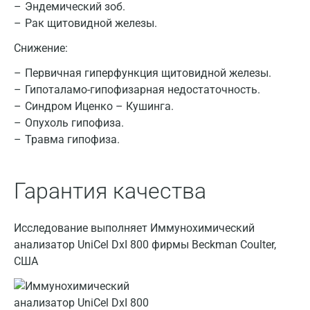
Эндемический зоб.
Дзержинский
Рак щитовидной железы.
Дмитров
Снижение:
Долгопрудный
Первичная гиперфункция щитовидной железы.
Гипоталамо-гипофизарная недостаточность.
Домодедово
Синдром Иценко – Кушинга.
Екатеринбург
Опухоль гипофиза.
Травма гипофиза.
Жуковский
Звенигород
Гарантия качества
Зеленоград
Исследование выполняет Иммунохимический
Иваново
анализатор UniCel DxI 800 фирмы Beckman Coulter,
Ивантеевка
США
Ижевск