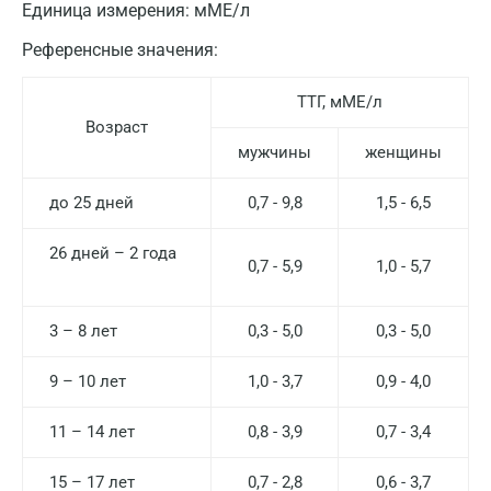
Единица измерения:
мМЕ/л
Москва
Референсные значения:
Санкт-Петербург
ТТГ, мМЕ/л
Нижний Новгород
Возраст
Казань
мужчины
женщины
Альметьевск
до 25 дней
0,7 - 9,8
1,5 - 6,5
Апрелевка
26 дней – 2 года
0,7 - 5,9
1,0 - 5,7
Армавир
Астрахань
3 – 8 лет
0,3 - 5,0
0,3 - 5,0
Балашиха
9 – 10 лет
1,0 - 3,7
0,9 - 4,0
Барнаул
11 – 14 лет
0,8 - 3,9
0,7 - 3,4
Брянск
15 – 17 лет
0,7 - 2,8
0,6 - 3,7