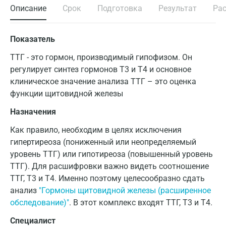
Описание
Срок
Подготовка
Результат
Ра
Показатель
ТТГ - это гормон, производимый гипофизом. Он
регулирует синтез гормонов Т3 и Т4 и основное
клиническое значение анализа ТТГ – это оценка
функции щитовидной железы
Назначения
Как правило, необходим в целях исключения
гипертиреоза (пониженный или неопределяемый
уровень ТТГ) или гипотиреоза (повышенный уровень
ТТГ). Для расшифровки важно видеть соотношение
ТТГ, Т3 и Т4. Именно поэтому целесообразно сдать
анализ
"Гормоны щитовидной железы (расширенное
обследование)"
. В этот комплекс входят ТТГ, Т3 и Т4.
Специалист