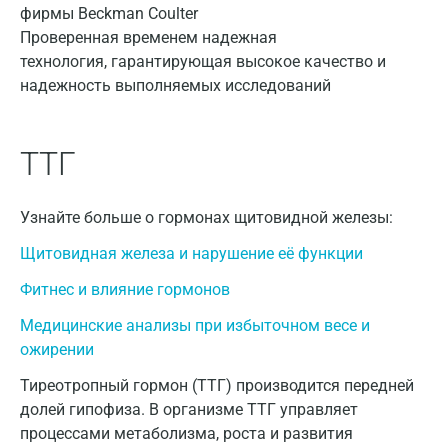
Истра
Проверенная временем надежная
Йошкар-Ола
технология, гарантирующая высокое качество и
Калининград
надежность выполняемых исследований
Калуга
ТТГ
Кемерово
Ковров
Узнайте больше о гормонах щитовидной железы:
Коломна
Щитовидная железа и нарушение её функции
Королев
Фитнес и влияние гормонов
Кострома
Медицинские анализы при избыточном весе и
ожирении
Котельники
Тиреотропный гормон (ТТГ) производится передней
Красногорск
долей гипофиза. В организме ТТГ управляет
Краснодар
процессами метаболизма, роста и развития