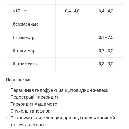
Великий Новгород
>17 лет
0,4 - 4,0
0,4 - 4,0
Видное
Владимир
беременные:
Волгоград
I триместр
0,1 - 2,5
Волжский
II триместр
0,2 - 3,0
Вологда
III триместр
0,3 - 3,0
Воронеж
Всеволожск
Повышение:
Гатчина
Первичная гипофункция щитовидной железы.
Подострый тиреоидит.
Геленджик
Тиреоидит Хашимото.
Опухоль гипофиза.
Голубое
Эктопическая секреция при опухолях молочной
Дзержинск
железы, легкого.