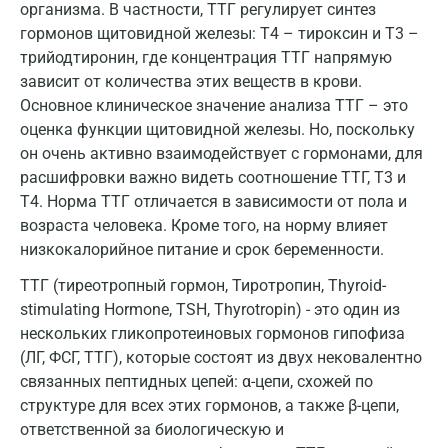
организма. В частности, ТТГ регулирует синтез
Красноярск
гормонов щитовидной железы: Т4 – тироксин и Т3 –
трийодтиронин, где концентрация ТТГ напрямую
Курск
зависит от количества этих веществ в крови.
Лабинск
Основное клиническое значение анализа ТТГ – это
оценка функции щитовидной железы. Но, поскольку
Липецк
он очень активно взаимодействует с гормонами, для
расшифровки важно видеть соотношение ТТГ, Т3 и
Лобня
Т4. Норма ТТГ отличается в зависимости от пола и
Люберцы
возраста человека. Кроме того, на норму влияет
низкокалорийное питание и срок беременности.
Майкоп
ТТГ (тиреотропный гормон, Тиротропин, Thyroid-
Мурино
stimulating Hormone, TSH, Thyrotropin) - это один из
нескольких гликопротеиновых гормонов гипофиза
Мурманск
(ЛГ, ФСГ, ТТГ), которые состоят из двух нековалентно
Мытищи
связанных пептидных цепей: α-цепи, схожей по
структуре для всех этих гормонов, а также β-цепи,
Набережные Челны
ответственной за биологическую и