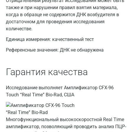
Отрицательный результат исследования может быть
Нижний Новгород
также и при нарушении правил взятия материала,
когда в образце не содержится ДНК возбудителя в
Казань
достаточном для проведения исследования
Альметьевск
количестве.
Апрелевка
Единица измерения:
качественный тест
Армавир
Референсные значения:
ДНК не обнаружена
Астрахань
Гарантия качества
Балашиха
Барнаул
Исследование выполняет Амплификатор CFX-96
Touch “Real Time” Bio-Rad, США
Брянск
Великий Новгород
Видное
Многофункциональный высокоскоростной Real Time
амплификатор, позволяющий проводить анализ ПЦР-
Владимир