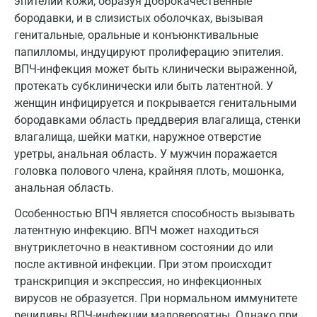
эпителии кожи, образуя доброкачественные
бородавки, и в слизистых оболочках, вызывая
Калуга
генитальные, оральные и конъюнктивальные
Кемерово
папилломы, индуцируют пролиферацию эпителия.
ВПЧ-инфекция может быть клинически выраженной,
Ковров
протекать субклинически или быть латентной. У
женщин инфицируется и покрывается генитальными
Коломна
бородавками область преддверия влагалища, стенки
Королев
влагалища, шейки матки, наружное отверстие
уретры, анальная область. У мужчин поражается
Кострома
головка полового члена, крайняя плоть, мошонка,
анальная область.
Котельники
Особенностью ВПЧ является способность вызывать
Красногорск
латентную инфекцию. ВПЧ может находиться
Краснодар
внутриклеточно в неактивном состоянии до или
после активной инфекции. При этом происходит
Красноярск
транскрипция и экспрессия, но инфекционных
вирусов не образуется. При нормальном иммунитете
Курск
рецидивы ВПЧ-инфекции маловероятны. Однако при