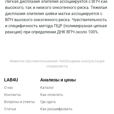
Легкая дисплазия эпителия ассоциируется с ВПЧ как
высокого, так и низкого онкогенного риска. Тяжелая
Новокузнецк
дисплазия эпителия шейки матки ассоциируется с
Новороссийск
ВПЧ высокого онкогенного риска. Чувствительность
и специфичность метода ПЦР (полимеразная цепная
Новосибирск
реакция) при определении ДНК ВПЧ около 100%.
Ногинск
Обнинск
Одинцово
Имеются противопоказания. Необходима консультация
специалиста
Омск
Орел
LAB4U
Анализы и цены
О нас
Каталог
Оренбург
Контакты
Как оплатить
Орехово-Зуево
Вопросы и ответы
Где сдать
Павловский посад
Статьи
Как расшифровать