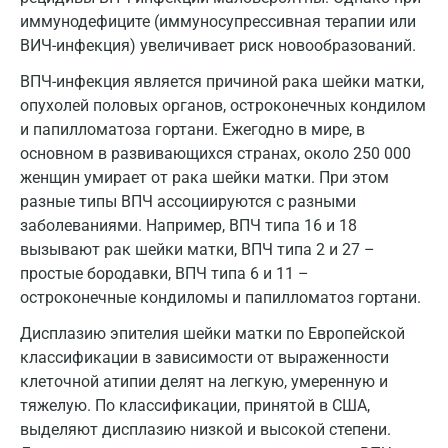
Лабинск
иммунодефиците (иммуносупрессивная терапии или
ВИЧ-инфекция) увеличивает риск новообразований.
Липецк
ВПЧ-инфекция является причиной рака шейки матки,
Лобня
опухолей половых органов, остроконечных кондилом
и папилломатоза гортани. Ежегодно в мире, в
Люберцы
основном в развивающихся странах, около 250 000
Майкоп
женщин умирает от рака шейки матки. При этом
разные типы ВПЧ ассоциируются с разными
Мурино
заболеваниями. Например, ВПЧ типа 16 и 18
Мурманск
вызывают рак шейки матки, ВПЧ типа 2 и 27 –
простые бородавки, ВПЧ типа 6 и 11 –
Мытищи
остроконечные кондиломы и папилломатоз гортани.
Набережные Челны
Дисплазию эпителия шейки матки по Европейской
классификации в зависимости от выраженности
Наро-Фоминск
клеточной атипии делят на легкую, умеренную и
Нижневартовск
тяжелую. По классификации, принятой в США,
выделяют дисплазию низкой и высокой степени.
Нижнекамск