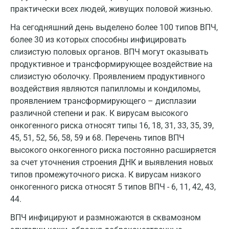
Долгопрудный
практически всех людей, живущих половой жизнью.
Домодедово
На сегодняшний день выделено более 100 типов ВПЧ,
более 30 из которых способны инфицировать
Екатеринбург
слизистую половых органов. ВПЧ могут оказывать
продуктивное и трансформирующее воздействие на
Жуковский
слизистую оболочку. Проявлением продуктивного
Звенигород
воздействия являются папилломы и кондиломы,
проявлением трансформирующего – дисплазии
Зеленоград
различной степени и рак. К вирусам высокого
онкогенного риска относят типы 16, 18, 31, 33, 35, 39,
Иваново
45, 51, 52, 56, 58, 59 и 68. Перечень типов ВПЧ
Ивантеевка
высокого онкогенного риска постоянно расширяется
за счет уточнения строения ДНК и выявления новых
Ижевск
типов промежуточного риска. К вирусам низкого
Истра
онкогенного риска относят 5 типов ВПЧ - 6, 11, 42, 43,
44.
Йошкар-Ола
ВПЧ инфицируют и размножаются в сквамозном
Калининград