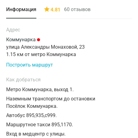
Санкт-Петербург
03
04
05
06
07
08
09
От 18 лет
Информация
60
отзывов
4.81
Автозаводская
Время приема
Нижний Новгород
10
11
12
13
14
15
16
от 1 года до 18 лет
Автозаводская
Казань
17
18
19
20
21
22
23
Возраст пациента
Адрес
0 ₽
₽
Применить
Академическая
Альметьевск
24
25
26
27
28
29
30
Коммунарка
Метро
улица Александры Монаховой, 23
Александровский сад
Апрелевка
Применить
31
1.15 км от метро Коммунарка
Армавир
Алексеевская
Построить маршрут
Астрахань
Алма-Атинская
Как добраться
Балашиха
Алтуфьево
Метро Коммунарка, выход 1.
Барнаул
Аминьевская
Наземным транспортом до остановки
Посёлок Коммунарка.
Брянск
Андроновка
Автобус 895,935,с999.
Великий Новгород
Аннино
Маршрутное такси 895,1170.
Видное
Вход в медцентр с улицы.
Арбатская